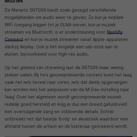
Muziek
De Marantz SR7009 biedt zoals gezegd verschillende
mogelijkheden om audio weer te geven. Zo kun je middels
WiFi toegang krijgen tot je DLNA-server, kun je muziek
streamen via Bluetooth, is er ondersteuning voor
Spotify
Connect
en kun je muziek streamen vanaf Apple-apparaten
dankzij Airplay. Ook is het mogelijk een usb-stick aan te
sluiten, bijvoorbeeld voor high-res audio.
Op het gebied van streaming laat de SR7009 maar weinig
steken vallen. Bij fors gecomprimeerde content komt het laag
vaak net iets teveel naar voren, iets dat deels opgevangen
kan worden met het aanpassen van de M-Dax-instelling naar
‘laag’. Over het algemeen wordt gecomprimeerde muziek
redelijk goed hersteld en krijg je dus een breed geluidsveld
met overtuigende zang en voldoende details. Echter
ontbreekt net dat beetje ‘body’ en akoestiek waardoor een
afstand tussen de artiest en de luisteraar gecreëerd wordt.