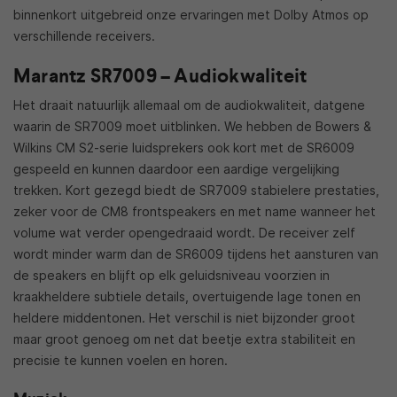
binnenkort uitgebreid onze ervaringen met Dolby Atmos op
verschillende receivers.
Marantz SR7009 – Audiokwaliteit
Het draait natuurlijk allemaal om de audiokwaliteit, datgene
waarin de SR7009 moet uitblinken. We hebben de Bowers &
Wilkins CM S2-serie luidsprekers ook kort met de SR6009
gespeeld en kunnen daardoor een aardige vergelijking
trekken. Kort gezegd biedt de SR7009 stabielere prestaties,
zeker voor de CM8 frontspeakers en met name wanneer het
volume wat verder opengedraaid wordt. De receiver zelf
wordt minder warm dan de SR6009 tijdens het aansturen van
de speakers en blijft op elk geluidsniveau voorzien in
kraakheldere subtiele details, overtuigende lage tonen en
heldere middentonen. Het verschil is niet bijzonder groot
maar groot genoeg om net dat beetje extra stabiliteit en
precisie te kunnen voelen en horen.