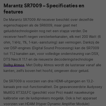
Marantz SR7009 – Specificaties en
features
De Marantz SR7009 AV-receiver beschikt over dezelfde
eigenschappen als de SR6009, maar gaat met
geluidstechnologieën nog net een stapje verder. De
receiver heeft negen versterkerkanalen, elk met 200 Watt (6
ohm, 1 kHz, 1%, 1-kan.-aansturing) aan vermogen. Dankzij de
vier DSP-engines (Digital Sound Processing) kan de SR7009
tot 11.2 kanalen aan, voor volledige ondersteuning van DSX,
DTS Neo:X 11.1 en de nieuwste decoderingstechnologie
Dolby Atmos
. Met Dolby Atmos wordt de luisteraar vanaf alle
kanten, zelfs boven het hoofd, omgeven door geluid.
De SR7009 is voorzien van drie HDMI-uitgangen en 13.2-
kanaals pre-out-functionaliteit. De geavanceerdste Audyssey
MultEQ XT32/LFC (geschikt voor Pro) maakt nauwkeurige
kalibratie van de luidsprekers mogelijk. Ook is het apparaat
voorzien van HDAM (Hyper Dynamic Amplifier Module)