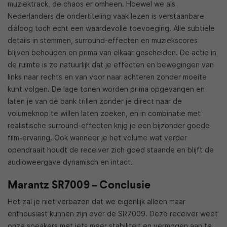
muziektrack, de chaos er omheen. Hoewel we als
Nederlanders de ondertiteling vaak lezen is verstaanbare
dialoog toch echt een waardevolle toevoeging. Alle subtiele
details in stemmen, surround-effecten en muziekscores
blijven behouden en prima van elkaar gescheiden. De actie in
de ruimte is zo natuurlijk dat je effecten en bewegingen van
links naar rechts en van voor naar achteren zonder moeite
kunt volgen. De lage tonen worden prima opgevangen en
laten je van de bank trillen zonder je direct naar de
volumeknop te willen laten zoeken, en in combinatie met
realistische surround-effecten krijg je een bijzonder goede
film-ervaring. Ook wanneer je het volume wat verder
opendraait houdt de receiver zich goed staande en blijft de
audioweergave dynamisch en intact.
Marantz SR7009 – Conclusie
Het zal je niet verbazen dat we eigenlijk alleen maar
enthousiast kunnen zijn over de SR7009. Deze receiver weet
onze speakers met iets meer stabiliteit en vermogen aan te