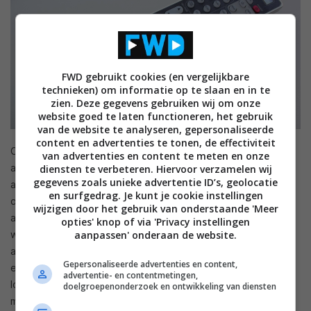
FWD gebruikt cookies (en vergelijkbare
technieken) om informatie op te slaan en in te
zien. Deze gegevens gebruiken wij om onze
website goed te laten functioneren, het gebruik
van de website te analyseren, gepersonaliseerde
content en advertenties te tonen, de effectiviteit
Ook kan de accessoire leren van een andere
van advertenties en content te meten en onze
afstandsbedieningen en kun je middels codes functies van
diensten te verbeteren. Hiervoor verzamelen wij
gegevens zoals unieke advertentie ID’s, geolocatie
andere apparaten, bijvoorbeeld een tv of mediaspeler,
en surfgedrag. Je kunt je cookie instellingen
overnemen. De afstandsbediening beschikt over een knop
wijzigen door het gebruik van onderstaande 'Meer
aan de zijkant waarmee een subtiel backlight geactiveerd
opties' knop of via 'Privacy instellingen
wordt en je dus ook in het donker je receiver en aangesloten
aanpassen' onderaan de website.
apparaten kunt bedienen. De accessoire ziet er op het
Gepersonaliseerde advertenties en content,
eerste gewicht wat druk uit maar alle knoppen zijn op een
advertentie- en contentmetingen,
logische positie geplaatst waardoor je snel weet waar je
doelgroepenonderzoek en ontwikkeling van diensten
moet zijn. Ook ligt de afstandsbediening fijn in de hand.