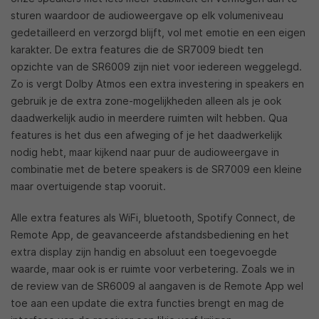
sturen waardoor de audioweergave op elk volumeniveau
gedetailleerd en verzorgd blijft, vol met emotie en een eigen
karakter. De extra features die de SR7009 biedt ten
opzichte van de SR6009 zijn niet voor iedereen weggelegd.
Zo is vergt Dolby Atmos een extra investering in speakers en
gebruik je de extra zone-mogelijkheden alleen als je ook
daadwerkelijk audio in meerdere ruimten wilt hebben. Qua
features is het dus een afweging of je het daadwerkelijk
nodig hebt, maar kijkend naar puur de audioweergave in
combinatie met de betere speakers is de SR7009 een kleine
maar overtuigende stap vooruit.
Alle extra features als WiFi, bluetooth, Spotify Connect, de
Remote App, de geavanceerde afstandsbediening en het
extra display zijn handig en absoluut een toegevoegde
waarde, maar ook is er ruimte voor verbetering. Zoals we in
de review van de SR6009 al aangaven is de Remote App wel
toe aan een update die extra functies brengt en mag de