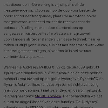
niet dieper op in. De werking is vrij simpel; sluit de
meegeleverde microfoon aan op de doorvoor bestemde
poort achter het frontpaneel, plaats de microfoon op de
meegeleverde standaard en laat de receiver naar de
optimale afstelling zoeken door de microfoon op
aangewezen luisterposities te plaatsen. Er zijn zowel
voorstanders als tegenstanders van deze techniek maar wij
maken er altijd gebruik van, al is het met naderhand wat kleine
handmatige aanpassingen, bijvoorbeeld in het volume
van individuele speakers.
Wanneer je Audyssey MultEQ XT32 op de SR7009 gebruikt
zijn er twee functies die je kunt inschakelen en deze hebben
behoorlijk wat invloed op de geluidsweergave; DynamicEQ en
Dynamic Volume. Deze functies zijn ten opzichte van vorig
jaar (voor de gebruiker) niet veranderd en daarom verwijs ik
je graag naar onze
SR6008 review
. Hier behandelen we het
nut en de mogelijkheden van deze functies. De Audyssey-
kalibratie op de SR7009 is geschikt voor professionele