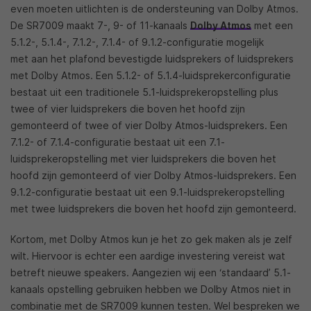
even moeten uitlichten is de ondersteuning van Dolby Atmos.
De SR7009 maakt 7-, 9- of 11-kanaals
Dolby Atmos
met een
5.1.2-, 5.1.4-, 7.1.2-, 7.1.4- of 9.1.2-configuratie mogelijk
met aan het plafond bevestigde luidsprekers of luidsprekers
met Dolby Atmos. Een 5.1.2- of 5.1.4-luidsprekerconfiguratie
bestaat uit een traditionele 5.1-luidsprekeropstelling plus
twee of vier luidsprekers die boven het hoofd zijn
gemonteerd of twee of vier Dolby Atmos-luidsprekers. Een
7.1.2- of 7.1.4-configuratie bestaat uit een 7.1-
luidsprekeropstelling met vier luidsprekers die boven het
hoofd zijn gemonteerd of vier Dolby Atmos-luidsprekers. Een
9.1.2-configuratie bestaat uit een 9.1-luidsprekeropstelling
met twee luidsprekers die boven het hoofd zijn gemonteerd.
Kortom, met Dolby Atmos kun je het zo gek maken als je zelf
wilt. Hiervoor is echter een aardige investering vereist wat
betreft nieuwe speakers. Aangezien wij een ‘standaard’ 5.1-
kanaals opstelling gebruiken hebben we Dolby Atmos niet in
combinatie met de SR7009 kunnen testen. Wel bespreken we