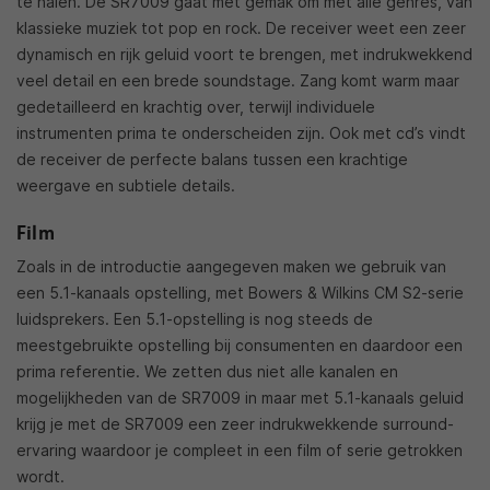
te halen. De SR7009 gaat met gemak om met alle genres, van
klassieke muziek tot pop en rock. De receiver weet een zeer
dynamisch en rijk geluid voort te brengen, met indrukwekkend
veel detail en een brede soundstage. Zang komt warm maar
gedetailleerd en krachtig over, terwijl individuele
instrumenten prima te onderscheiden zijn. Ook met cd’s vindt
de receiver de perfecte balans tussen een krachtige
weergave en subtiele details.
Film
Zoals in de introductie aangegeven maken we gebruik van
een 5.1-kanaals opstelling, met Bowers & Wilkins CM S2-serie
luidsprekers. Een 5.1-opstelling is nog steeds de
meestgebruikte opstelling bij consumenten en daardoor een
prima referentie. We zetten dus niet alle kanalen en
mogelijkheden van de SR7009 in maar met 5.1-kanaals geluid
krijg je met de SR7009 een zeer indrukwekkende surround-
ervaring waardoor je compleet in een film of serie getrokken
wordt.