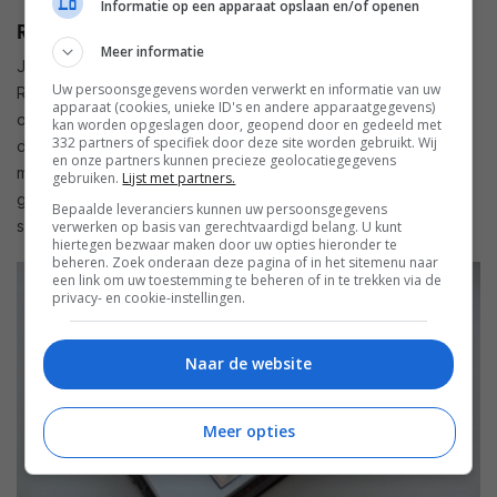
Informatie op een apparaat opslaan en/of openen
Remote App
Meer informatie
Je kunt de SR7009 daarnaast bedienen met de Marantz
Uw persoonsgegevens worden verwerkt en informatie van uw
Remote-app voor Android en iOS. De applicatie is ten
apparaat (cookies, unieke ID's en andere apparaatgegevens)
opzichte van vorig jaar niet veranderd en past zich aan aan
kan worden opgeslagen door, geopend door en gedeeld met
332 partners of specifiek door deze site worden gebruikt. Wij
de functies die de receiver biedt. Zo zien we nu Spotify niet
en onze partners kunnen precieze geolocatiegegevens
meer terug, simpelweg omdat dit jaar Spotify Connect
gebruiken.
Lijst met partners.
gebruikt wordt en je dus eerst de Spotify-app op je
Bepaalde leveranciers kunnen uw persoonsgegevens
smartphone of tablet moet openen.
verwerken op basis van gerechtvaardigd belang. U kunt
hiertegen bezwaar maken door uw opties hieronder te
beheren. Zoek onderaan deze pagina of in het sitemenu naar
een link om uw toestemming te beheren of in te trekken via de
privacy- en cookie-instellingen.
Naar de website
Meer opties