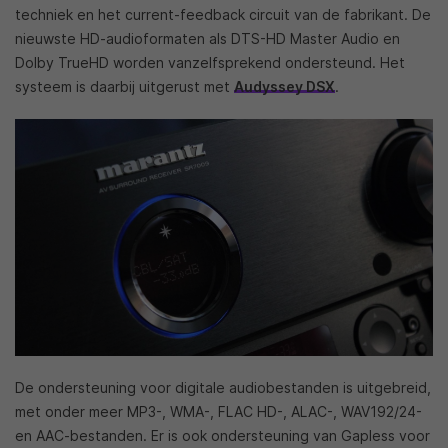
techniek en het current-feedback circuit van de fabrikant. De
nieuwste HD-audioformaten als DTS-HD Master Audio en
Dolby TrueHD worden vanzelfsprekend ondersteund. Het
systeem is daarbij uitgerust met
Audyssey DSX
.
De ondersteuning voor digitale audiobestanden is uitgebreid,
met onder meer MP3-, WMA-, FLAC HD-, ALAC-, WAV192/24-
en AAC-bestanden. Er is ook ondersteuning van Gapless voor