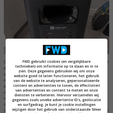
FWD gebruikt cookies (en vergelijkbare
Overigens zit er op de achterkant van de subwoofer nog een
technieken) om informatie op te slaan en in te
extra volumeknop. Je kunt daarmee de volume van de
zien. Deze gegevens gebruiken wij om onze
subwoofer instellen. We raden je aan deze instelling zo laag
website goed te laten functioneren, het gebruik
mogelijk in te stellen, omdat het basgeluid anders behoorlijk
van de website te analyseren, gepersonaliseerde
content en advertenties te tonen, de effectiviteit
aanwezig is. Tenzij je dat natuurlijk mooi vindt: zet hem dan
van advertenties en content te meten en onze
vooral een stuk hoger. Zorg er verder voor dat de sub de
diensten te verbeteren. Hiervoor verzamelen wij
ruimte krijgt en zet hem niet in een hoekje. Niet alleen kan hij
gegevens zoals unieke advertentie ID’s, geolocatie
en surfgedrag. Je kunt je cookie instellingen
dan z’n lucht kwijt, ook kun je er gemakkelijker bij wanneer je
wijzigen door het gebruik van onderstaande 'Meer
toch de volume wil aanpassen. Standaard staat de woofer op