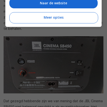
Naar de website
muzikanten op de achtergrond ontzettend hard bezig zijn
met hun instrumenten. Zet je het geluid te hard, dan kan het
zijn dat de muziek een beetje schel klinkt. Dat raden we dan
Meer opties
ook af — al moet je de soundbar wel heel hard zetten om dat
te behalen.
Dat gezegd hebbende zijn we van mening dat de JBL Cinema
SB450 niet helemaal geschikt is als muziekluidspreker. Het