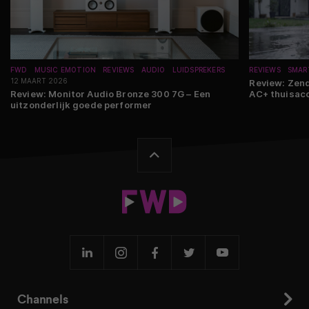
FWD
MUSIC EMOTION
REVIEWS
AUDIO
LUIDSPREKERS
REVIEWS
SMAR
12 MAART 2026
Review: Zen
Review: Monitor Audio Bronze 300 7G – Een
AC+ thuisacc
uitzonderlijk goede performer
Channels