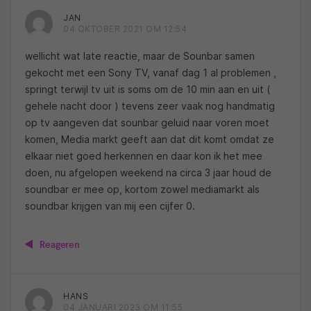
JAN
04 OKTOBER 2021 OM 12:54
wellicht wat late reactie, maar de Sounbar samen
gekocht met een Sony TV, vanaf dag 1 al problemen ,
springt terwijl tv uit is soms om de 10 min aan en uit (
gehele nacht door ) tevens zeer vaak nog handmatig
op tv aangeven dat sounbar geluid naar voren moet
komen, Media markt geeft aan dat dit komt omdat ze
elkaar niet goed herkennen en daar kon ik het mee
doen, nu afgelopen weekend na circa 3 jaar houd de
soundbar er mee op, kortom zowel mediamarkt als
soundbar krijgen van mij een cijfer 0.
Reageren
HANS
04 JANUARI 2023 OM 11:55