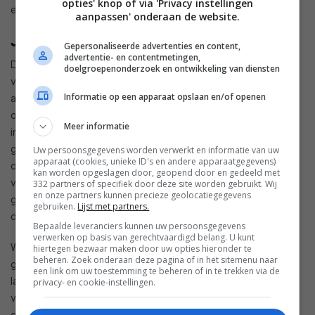
opties' knop of via 'Privacy instellingen
een laag volume.
aanpassen' onderaan de website.
JBL Cinema SB450 – audiokwaliteit
Gepersonaliseerde advertenties en content,
advertentie- en contentmetingen,
De geluidskwaliteit van de JBL Cinema SB450 is
doelgroepenonderzoek en ontwikkeling van diensten
verbazingwekkend dynamisch. Wanneer je een drukke
Informatie op een apparaat opslaan en/of openen
actiefilm kijkt, dan stuiter je nog net niet op de bank mee van
opwinding. Dat komt onder andere door de (juiste)
Meer informatie
instellingen van de subwoofer: die levert een meeslepend
geluid af. De soundbar heeft dan wel een beetje moeite met
Uw persoonsgegevens worden verwerkt en informatie van uw
apparaat (cookies, unieke ID's en andere apparaatgegevens)
de dialogen: die komen niet altijd ontzettend goed naar
kan worden opgeslagen door, geopend door en gedeeld met
voren als er op de achtergrond een hoop gebeurt. Maar
332 partners of specifiek door deze site worden gebruikt. Wij
en onze partners kunnen precieze geolocatiegegevens
gelukkig blijft alles wel verstaanbaar, ook al valt het gesprek
gebruiken.
Lijst met partners.
dus een beetje weg in explosies of harde muziek.
Bepaalde leveranciers kunnen uw persoonsgegevens
verwerken op basis van gerechtvaardigd belang. U kunt
Wanneer je muziek afspeelt merk je al gauw hoe breed het
hiertegen bezwaar maken door uw opties hieronder te
beheren. Zoek onderaan deze pagina of in het sitemenu naar
geluidsveld is. Helemaal met muziek die ook echt meerdere
een link om uw toestemming te beheren of in te trekken via de
lagen presenteert. De soundbar vult gemakkelijk een kamer
privacy- en cookie-instellingen.
van ruim twintig vierkante meter en doet dat ontzettend
goed. De
vocals
zijn altijd goed verstaanbaar, ook wanneer