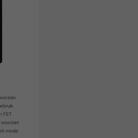
voorzien
ebruik
en FST
 voorzien
itch mode