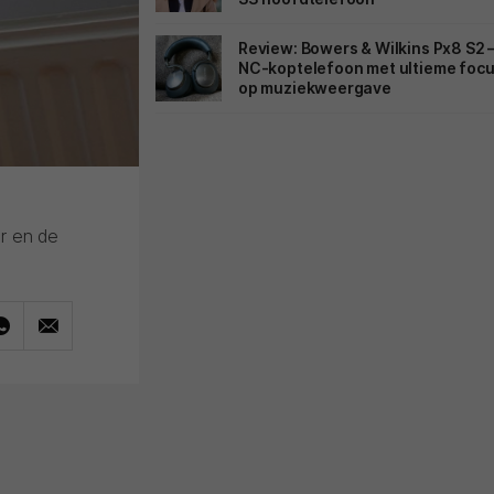
Review: Bowers & Wilkins Px8 S2 
NC-koptelefoon met ultieme foc
op muziekweergave
r en de