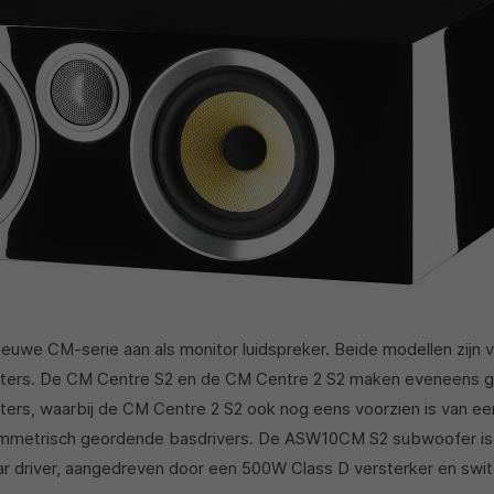
euwe CM-serie aan als monitor luidspreker. Beide modellen zijn 
ers. De CM Centre S2 en de CM Centre 2 S2 maken eveneens g
rs, waarbij de CM Centre 2 S2 ook nog eens voorzien is van e
ymmetrisch geordende basdrivers. De ASW10CM S2 subwoofer is
vlar driver, aangedreven door een 500W Class D versterker en sw