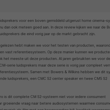
luidsprekers voor een boven gemiddeld uitgerust home cinema-
u dan ook meteen goed aan. In deze review kijken we naar de 
dsprekers die eind vorig jaar op de markt gebracht zijn.
ews gelezen hebt maken we voor het testen van producten, waaron
n een vast referentiesysteem. Op deze manier kunnen we producte
ok het meeste uit deze producten. Al jaren gebruikten we voor d
M-serie luidsprekers maar deze serie is vorig jaar compleet ver
referentiesysteem. Samen met Bowers & Wilkins hebben we dit s
ande luidsprekers, een CMC S2 center speaker en twee CM5 S2
euro is dit complete CM S2-systeem niet voor iedere consument
aar groeiende vraag naar betere audiosystemen waarmee consum
l muziek als film met een hoogwaardige hifi-kwaliteit weergege