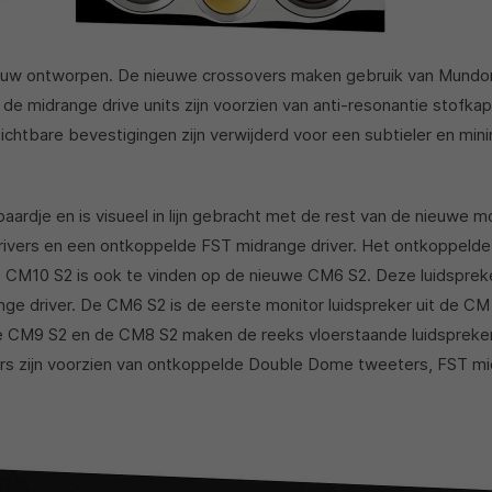
ieuw ontworpen. De nieuwe crossovers maken gebruik van Mundo
de midrange drive units zijn voorzien van anti-resonantie stofkap
zichtbare bevestigingen zijn verwijderd voor een subtieler en mini
ardje en is visueel in lijn gebracht met de rest van de nieuwe m
ivers en een ontkoppelde FST midrange driver. Het ontkoppeld
CM10 S2 is ook te vinden op de nieuwe CM6 S2. Deze luidspreke
ge driver. De CM6 S2 is de eerste monitor luidspreker uit de CM
 CM9 S2 en de CM8 S2 maken de reeks vloerstaande luidspreker
ers zijn voorzien van ontkoppelde Double Dome tweeters, FST m