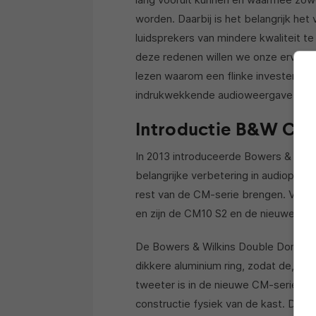
worden. Daarbij is het belangrijk het
luidsprekers van mindere kwaliteit 
deze redenen willen we onze ervarin
lezen waarom een flinke investering, 
indrukwekkende audioweergave.
Introductie B&W CM 
In 2013 introduceerde Bowers & Wil
belangrijke verbetering in audiopres
rest van de CM-serie brengen. Voor 
en zijn de CM10 S2 en de nieuwe CM
De Bowers & Wilkins Double Dome tw
dikkere aluminium ring, zodat de, vol
tweeter is in de nieuwe CM-serie ook
constructie fysiek van de kast. De 