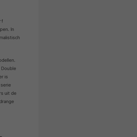
rf
pen. In
malistisch
odellen.
e Double
r is
 serie
s uit de
idrange