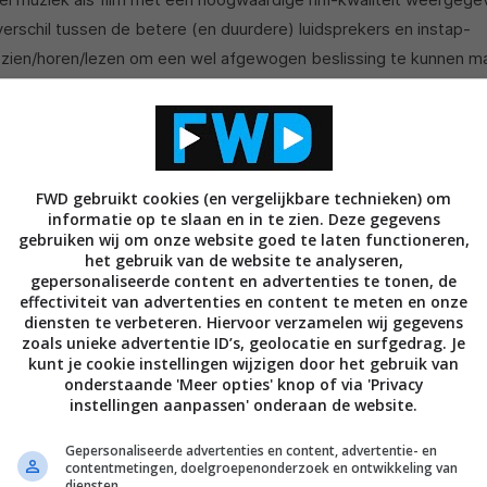
 verschil tussen de betere (en duurdere) luidsprekers en instap-
te zien/horen/lezen om een wel afgewogen beslissing te kunnen 
gen met de CM S2-serie van Bowers & Wilkins graag delen, en je 
mocht je hier nog over twijfelen, je jarenlang kan voorzien van ee
S2-serie
FWD gebruikt cookies (en vergelijkbare technieken) om
informatie op te slaan en in te zien. Deze gegevens
gebruiken wij om onze website goed te laten functioneren,
kins de ontkoppelde Double Dome tweeter op de CM10, wat leidd
het gebruik van de website te analyseren,
taties. De volgende logische stap was dan ook deze technologie 
gepersonaliseerde content en advertenties te tonen, de
het eerst is de volledige CM Serie nu voorzien van deze nieuwe 
effectiviteit van advertenties en content te meten en onze
diensten te verbeteren. Hiervoor verzamelen wij gegevens
6 S2 daarnaast uitgerust met tweeter-on-top.
zoals unieke advertentie ID’s, geolocatie en surfgedrag. Je
kunt je cookie instellingen wijzigen door het gebruik van
eeters bestaan uit een dunne aluminium dome die is omgeven 
onderstaande 'Meer opties' knop of via 'Privacy
instellingen aanpassen' onderaan de website.
gens de fabrikant perfecte combinatie van licht- en stijfheid onts
 volledig ontkoppeld van de behuizing; een ring van gelkussens 
Gepersonaliseerde advertenties en content, advertentie- en
CM10 S2 en de nieuwe CM6 S2 zijn voorzien van een tweeter-on-t
contentmetingen, doelgroepenonderzoek en ontwikkeling van
diensten