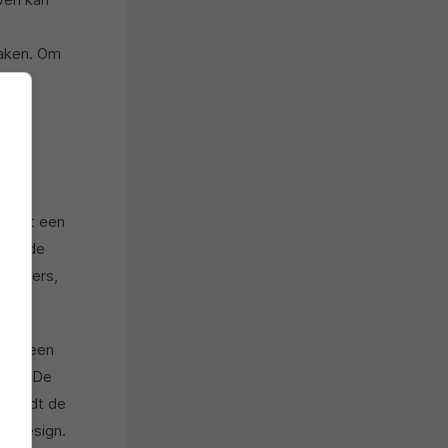
maken. Om
laten
n
e tot een
naar de
tweeters,
door een
taat. De
scheidt de
op design.