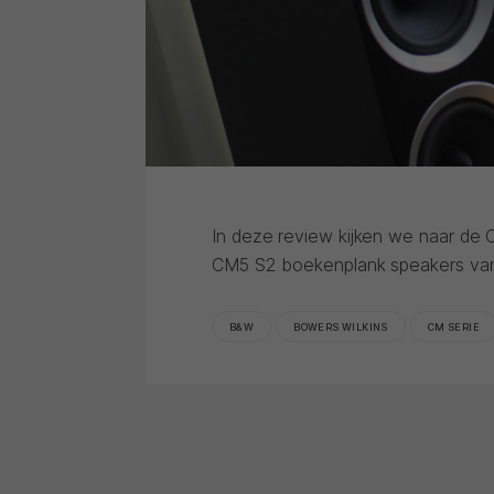
In deze review kijken we naar de
CM5 S2 boekenplank speakers va
B&W
BOWERS WILKINS
CM SERIE