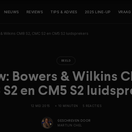
NIEUWS
REVIEWS
TIPS & ADVIES
2025 LINE-UP
VRAAG
& Wilkins CM8 S2, CMC S2 en CM5 S2 luidsprekers
BEELD
w: Bowers & Wilkins C
S2 en CM5 S2 luidspr
12 MEI 2015
+ 10 MINUTEN
5 REACTIES
GESCHREVEN DOOR
MARTIJN CHEL