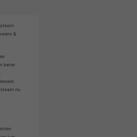
systeem
Bowers &
der
n beter
e
nieuwd.
ysteem nu
enten
ven kan