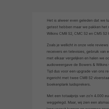
Het is alweer even geleden dat we 
getest hebben maar we pakken het n
Wilkins CM8 S2, CMC S2 en CM5 S2 lui
Zoals je wellicht in onze vele revi
receivers en televisies, gebruik va
met elkaar vergelijken en halen we o
audioweergave de Bowers & Wilkins C
Tijd dus voor een upgrade van ons 
ingericht met twee CM8 S2 vloersta
boekenplank luidsprekers.
Met een totaalprijs van zo’n 4.000 
weggelegd. Maar, wij zien een alsm
lang vooruit kunnen en waarmee zowe