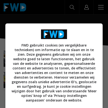
CM serie
FWD gebruikt cookies (en vergelijkbare
technieken) om informatie op te slaan en in te
zien. Deze gegevens gebruiken wij om onze
BEELD
12 MEI 2015
website goed te laten functioneren, het gebruik
Review: Bowers & Wilkins CM8 S2, CMC S2 en
CM5 S2 luidsprekers
van de website te analyseren, gepersonaliseerde
content en advertenties te tonen, de effectiviteit
van advertenties en content te meten en onze
BEELD
AUDIO
22 SEPTEMBER 2010
diensten te verbeteren. Hiervoor verzamelen wij
B&W voegt CM8 zuil luidspreker toe aan CM
gegevens zoals unieke advertentie ID’s, geolocatie
serie (video)
en surfgedrag. Je kunt je cookie instellingen
wijzigen door het gebruik van onderstaande 'Meer
opties' knop of via 'Privacy instellingen
BEELD
03 DECEMBER 2009
aanpassen' onderaan de website.
Review: Bowers & Wilkins CM9 speakers