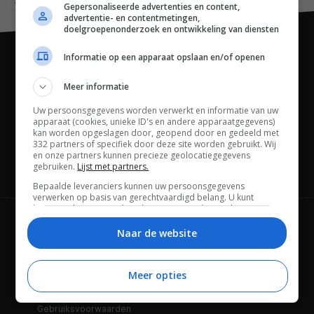
Gepersonaliseerde advertenties en content,
advertentie- en contentmetingen,
doelgroepenonderzoek en ontwikkeling van diensten
Informatie op een apparaat opslaan en/of openen
Meer informatie
Uw persoonsgegevens worden verwerkt en informatie van uw
apparaat (cookies, unieke ID's en andere apparaatgegevens)
kan worden opgeslagen door, geopend door en gedeeld met
332 partners of specifiek door deze site worden gebruikt. Wij
en onze partners kunnen precieze geolocatiegegevens
gebruiken.
Lijst met partners.
Channels
Bepaalde leveranciers kunnen uw persoonsgegevens
verwerken op basis van gerechtvaardigd belang. U kunt
hiertegen bezwaar maken door uw opties hieronder te
beheren. Zoek onderaan deze pagina of in het sitemenu naar
Wie is FWD
Privacybeleid
een link om uw toestemming te beheren of in te trekken via de
Naar de website
privacy- en cookie-instellingen.
Adverteren
Contact
Meer opties
Cookies
Disclaimer
Gebruiksvoorwaarden