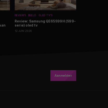
REVIEWS
BEELD
OLED TV'S
NIEUWS
SMARTHO
Review: Samsung QE65S99H (S99-
Anker SOLIX pr
aan
serie) oled tv
thuisbatterij m
5.000W
12 JUNI 2026
12 MEI 2026
Aanmelden