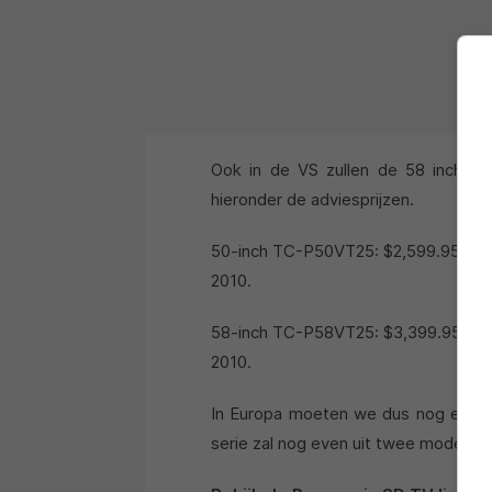
Ook in de VS zullen de 58 inch en 
hieronder de adviesprijzen.
50-inch TC-P50VT25: $2,599.95 54-
2010.
58-inch TC-P58VT25: $3,399.95 65-i
2010.
In Europa moeten we dus nog even
serie zal nog even uit twee modellen