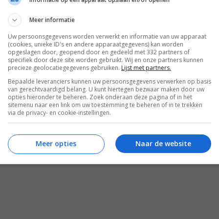
p
Meer informatie
nic TX-P50VT20 3D TV
Uw persoonsgegevens worden verwerkt en informatie van uw apparaat
(cookies, unieke ID's en andere apparaatgegevens) kan worden
opgeslagen door, geopend door en gedeeld met 332 partners of
specifiek door deze site worden gebruikt. Wij en onze partners kunnen
precieze geolocatiegegevens gebruiken.
Lijst met partners.
Bepaalde leveranciers kunnen uw persoonsgegevens verwerken op basis
van gerechtvaardigd belang. U kunt hiertegen bezwaar maken door uw
opties hieronder te beheren. Zoek onderaan deze pagina of in het
sitemenu naar een link om uw toestemming te beheren of in te trekken
via de privacy- en cookie-instellingen.
Meer opties
Naar de website
REACTIES (0)