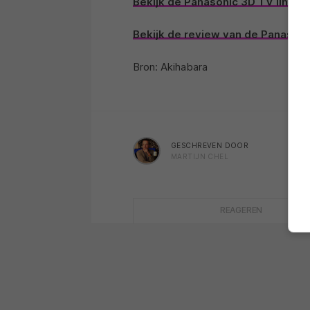
Bekijk de Panasonic 3D TV line-u
Bekijk de review van de Panaso
Bron: Akihabara
GESCHREVEN DOOR
MARTIJN CHEL
REAGEREN