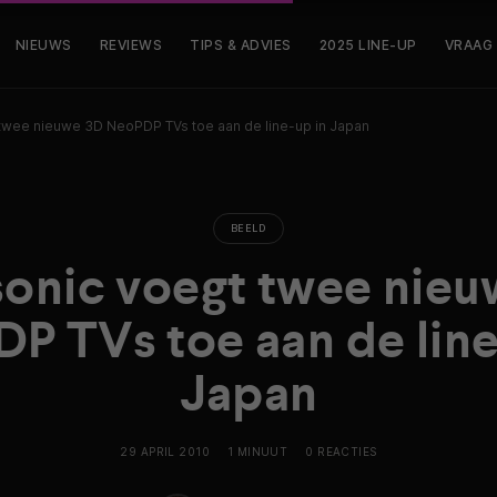
NIEUWS
REVIEWS
TIPS & ADVIES
2025 LINE-UP
VRAAG
twee nieuwe 3D NeoPDP TVs toe aan de line-up in Japan
BEELD
onic voegt twee nie
P TVs toe aan de line
Japan
29 APRIL 2010
1 MINUUT
0 REACTIES