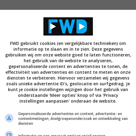
FWD gebruikt cookies (en vergelijkbare technieken) om
65 inch modellen te koop zijn vanaf juni 2010. Zie
informatie op te slaan en in te zien. Deze gegevens
gebruiken wij om onze website goed te laten functioneren,
het gebruik van de website te analyseren,
gepersonaliseerde content en advertenties te tonen, de
inch TC-P54VT25: $2,999.95 Leverbaar vanaf 3 mei,
effectiviteit van advertenties en content te meten en onze
diensten te verbeteren. Hiervoor verzamelen wij gegevens
zoals unieke advertentie ID’s, geolocatie en surfgedrag. Je
kunt je cookie instellingen wijzigen door het gebruik van
nch TC-P65VT25: $4,299.95 Leverbaar vanaf juni
onderstaande 'Meer opties' knop of via 'Privacy
instellingen aanpassen' onderaan de website.
Gepersonaliseerde advertenties en content, advertentie- en
 wachten. Onze VT20 (In de VS VT25 en Japan VT2)
contentmetingen, doelgroepenonderzoek en ontwikkeling van
 bestaan.
diensten
Informatie op een apparaat opslaan en/of openen