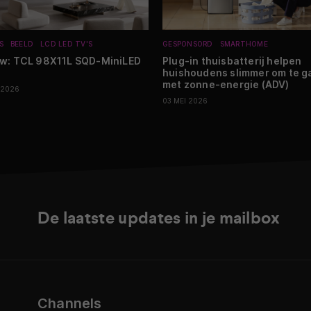
S
BEELD
LCD LED TV'S
GESPONSORD
SMARTHOME
w: TCL 98X11L SQD-MiniLED
Plug-in thuisbatterij helpen
huishoudens slimmer om te g
met zonne-energie (ADV)
 2026
03 MEI 2026
De laatste updates in je mailbox
Channels