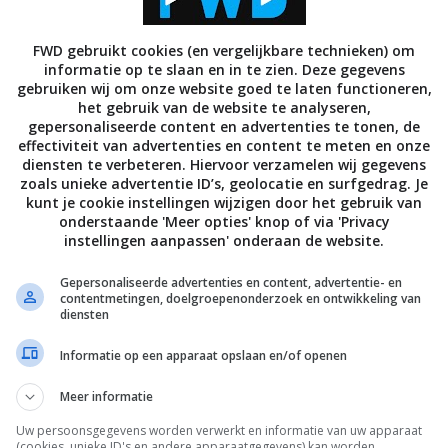
FWD gebruikt cookies (en vergelijkbare technieken) om
BEELD
informatie op te slaan en in te zien. Deze gegevens
ew: Panasonic TX-P50VT20
Review: De ultieme Panasoni
gebruiken wij om onze website goed te laten functioneren,
lasma TV
P50VT20 3D plasma TV
het gebruik van de website te analyseren,
gepersonaliseerde content en advertenties te tonen, de
 2010
27 JUNI 2010
effectiviteit van advertenties en content te meten en onze
diensten te verbeteren. Hiervoor verzamelen wij gegevens
zoals unieke advertentie ID’s, geolocatie en surfgedrag. Je
kunt je cookie instellingen wijzigen door het gebruik van
onderstaande 'Meer opties' knop of via 'Privacy
instellingen aanpassen' onderaan de website.
Gepersonaliseerde advertenties en content, advertentie- en
contentmetingen, doelgroepenonderzoek en ontwikkeling van
BEELD
diensten
onic 3D TV voorraad raakt
Panasonic voegt twee nieuw
or aswolk
NeoPDP TVs toe aan de line-u
Informatie op een apparaat opslaan en/of openen
Japan
2010
29 APRIL 2010
Meer informatie
Uw persoonsgegevens worden verwerkt en informatie van uw apparaat
(cookies, unieke ID's en andere apparaatgegevens) kan worden