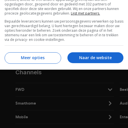
opgeslagen door, geopend door en gedeeld met 332 partners of
specifiek door deze site worden gebruikt. Wij en onze partners kunnen
precieze geolocatiegegevens gebruiken.
Lijst met partners.
Bepaalde leveranciers kunnen uw persoonsgegevens verwerken op basis
van gerechtvaardigd belang. U kunt hiertegen bezwaar maken door uw
opties hieronder te beheren. Zoek onderaan deze pagina of in het
De laatste updates in je mailbox
sitemenu naar een link om uw toestemming te beheren of in te trekken
via de privacy- en cookie-instellingen.
Meer opties
Naar de website
Channels
FWD
Beel
Smarthome
Aud
Mobile
Ente