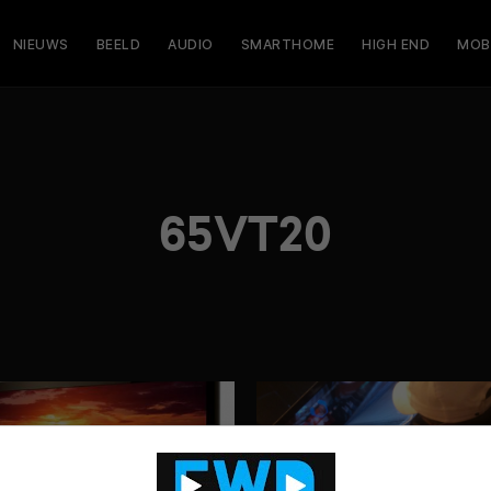
NIEUWS
BEELD
AUDIO
SMARTHOME
HIGH END
MOB
65VT20