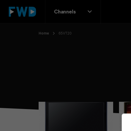
Channels
Home
65VT20