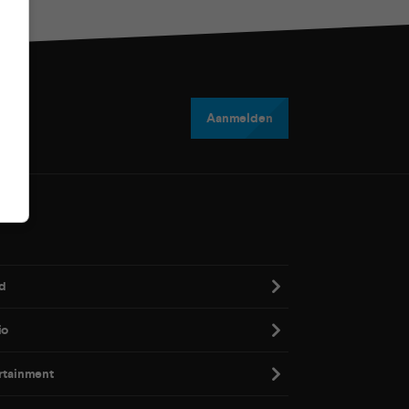
Aanmelden
d
io
rtainment