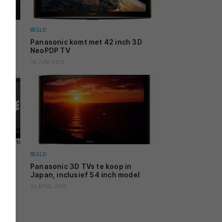
BEELD
c TX-
Panasonic komt met 42 inch 3D
NeoPDP TV
18 JUNI 2010
BEELD
e 3D
Panasonic 3D TVs te koop in
p in
Japan, inclusief 54 inch model
23 APRIL 2010