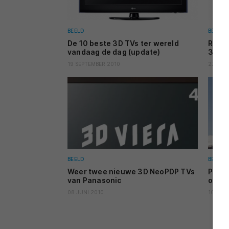
BEELD
BEELD
De 10 beste 3D TVs ter wereld
Revi
vandaag de dag (update)
3D p
19 SEPTEMBER 2010
27 JUNI
BEELD
BEELD
Weer twee nieuwe 3D NeoPDP TVs
Panas
van Panasonic
op do
08 JUNI 2010
10 MEI 