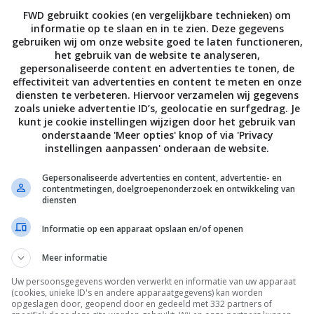
FWD gebruikt cookies (en vergelijkbare technieken) om
informatie op te slaan en in te zien. Deze gegevens
gebruiken wij om onze website goed te laten functioneren,
het gebruik van de website te analyseren,
gepersonaliseerde content en advertenties te tonen, de
veel voor je is kun je ook gaan voor de 103 inch of de
effectiviteit van advertenties en content te meten en onze
ie hebben van 1080 x 1920 pixels (Full HD). Deze
diensten te verbeteren. Hiervoor verzamelen wij gegevens
zoals unieke advertentie ID’s, geolocatie en surfgedrag. Je
or 3D weergave.
kunt je cookie instellingen wijzigen door het gebruik van
onderstaande 'Meer opties' knop of via 'Privacy
geen van deze schermen passen in je huiskamer of je
instellingen aanpassen' onderaan de website.
 je al helemaal niet meer buiten.
Gepersonaliseerde advertenties en content, advertentie- en
contentmetingen, doelgroepenonderzoek en ontwikkeling van
52 inch 4K 3D TV
diensten
Informatie op een apparaat opslaan en/of openen
Meer informatie
Uw persoonsgegevens worden verwerkt en informatie van uw apparaat
(cookies, unieke ID's en andere apparaatgegevens) kan worden
opgeslagen door, geopend door en gedeeld met 332 partners of