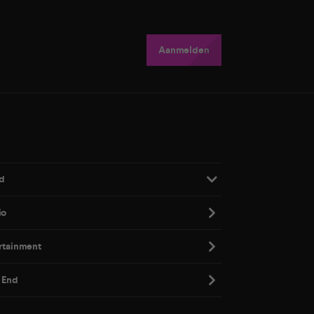
Aanmelden
d
io
rtainment
 End