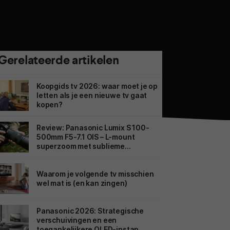
Gerelateerde artikelen
Koopgids tv 2026: waar moet je op
letten als je een nieuwe tv gaat
kopen?
Review: Panasonic Lumix S 100-
500mm F5-7.1 OIS – L-mount
superzoom met sublieme
beeldstabilisatie
Waarom je volgende tv misschien
wel mat is (en kan zingen)
Panasonic 2026: Strategische
verschuivingen en een
toegankelijkere OLED-instap