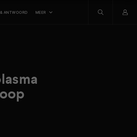
 & ANTWOORD
MEER
plasma
koop