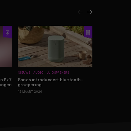
NIEUWS
AUDIO
LUIDSPREKERS
NIEUWS
SMARTHO
HUISHOUDELIJKE A
en Px7
Sonos introduceert bluetooth-
kingen
groepering
Trapklimmende 
van Dreame ko
12 MAART 2026
21 MEI 2026