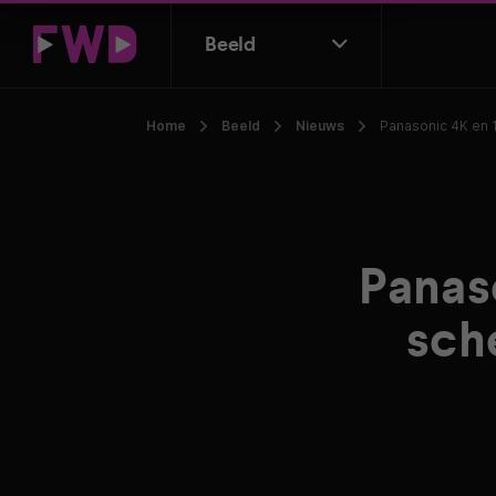
Beeld
Home
Beeld
Nieuws
Panasonic 4K en 
Panas
sch