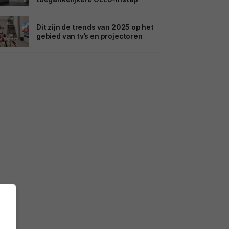
Dit zijn de trends van 2025 op het
gebied van tv’s en projectoren