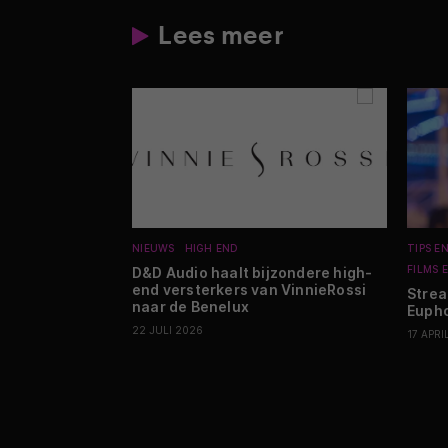
Lees meer
NIEUWS
HIGH END
TIPS E
FILMS E
D&D Audio haalt bijzondere high-
end versterkers van VinnieRossi
Strea
naar de Benelux
Eupho
22 JULI 2026
17 APRI