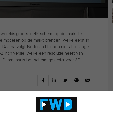
's werelds grootste 4K scherm op de markt te
e modellen op de markt brengen, welke eerst in
. Daarna volgt Nederland binnen niet al te lange
 152 inch versie, welke een resolutie heeft van
. Daarnaast is het scherm geschikt voor 3D