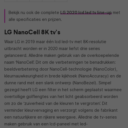
Bekijk nu ook de complete
LG 2020 lcd led tv line-up
met
alle specificaties en prijzen.
LG NanoCell 8K tv’s
Waar LG in 2019 maar één lcd led-tv met 8K-resolutie
uitbracht worden er in 2020 maar liefst drie series
gelanceerd. Alledrie maken gebruik van de overkoepelende
naam ‘NanoCell’. Dit om de verbeteringen te benadrukken:
beeldverbetering door NanoCell-technologie (NanoColor),
kleurnauwkeurigheid in brede kijkhoek (NanoAccuracy) en de
dunne rand met een slank ontwerp (NanoBezel). Simpel
gezegd heeft LG een filter in het scherm geplaatst waarmee
overtollige golflengtes van het licht geabsorbeerd worden
om zo de ‘zuiverheid van de kleuren te vergroten’. Dit
verminder kleurvervaging en verzorgt volgens de fabrikant
een natuurlijkere en rijkere weergave. Alledrie de tv-series
maken gebruik van een lcd-paneel met led-