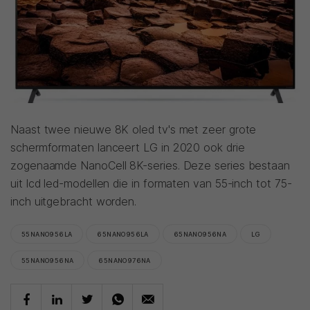
Naast twee nieuwe 8K oled tv's met zeer grote
schermformaten lanceert LG in 2020 ook drie
zogenaamde NanoCell 8K-series. Deze series bestaan
uit lcd led-modellen die in formaten van 55-inch tot 75-
inch uitgebracht worden.
55NANO956LA
65NANO956LA
65NANO956NA
LG
55NANO956NA
65NANO976NA