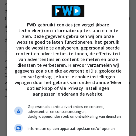
van de α9 Gen 3-processor is in staat om gezichten en tekst
op het scherm te herkennen, deze te verfijnen en aan te
scherpen om meer natuurlijke huidtinten, goed gedefinieerde
FWD gebruikt cookies (en vergelijkbare
gelaatstrekken en duidelijkere tekst te produceren.
technieken) om informatie op te slaan en in te
Daarnaast herkent de processor het type content en past
zien. Deze gegevens gebruiken wij om onze
deze automatisch de ideale beeldinstellingen toe.
website goed te laten functioneren, het gebruik
van de website te analyseren, gepersonaliseerde
content en advertenties te tonen, de effectiviteit
Tot slot analyseert en classificeert LG’s AI Sound Pro audio in
van advertenties en content te meten en onze
vijf categorieën – muziek, films, sport, drama of nieuws – voor
diensten te verbeteren. Hiervoor verzamelen wij
duidelijkere stemmen en een rijker achtergrondgeluid.
gegevens zoals unieke advertentie ID’s, geolocatie
Dialogen worden geïsoleerd en het volume ervan verhoogd,
en surfgedrag. Je kunt je cookie instellingen
wijzigen door het gebruik van onderstaande 'Meer
waardoor het onderscheid tussen achtergrond en gesproken
opties' knop of via 'Privacy instellingen
dialogen duidelijker is en gesprekken makkelijker te volgen
aanpassen' onderaan de website.
moeten zijn.
Gepersonaliseerde advertenties en content,
advertentie- en contentmetingen,
doelgroepenonderzoek en ontwikkeling van diensten
Informatie op een apparaat opslaan en/of openen