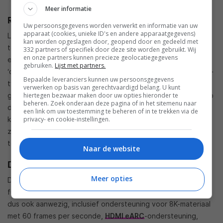
Meer informatie
Real 8K
Uw persoonsgegevens worden verwerkt en informatie van uw
apparaat (cookies, unieke ID's en andere apparaatgegevens)
LG gebruikt zelf de term ‘Real 8K’ voor zijn nieuwste 8K-
kan worden opgeslagen door, geopend door en gedeeld met
televisies. Hiermee wil het bedrijf aangeven dat de scherpte
332 partners of specifiek door deze site worden gebruikt. Wij
en onze partners kunnen precieze geolocatiegegevens
en de contrastmodulatie van zijn technologie beter is dan de
gebruiken.
Lijst met partners.
‘other 8K’ technologie, waarmee gedoeld wordt op de QLED-
Bepaalde leveranciers kunnen uw persoonsgegevens
tv’s van Samsung. Samsung maakt bij zijn 8K-tv’s namelijk
verwerken op basis van gerechtvaardigd belang. U kunt
hiertegen bezwaar maken door uw opties hieronder te
gebruik van een speciale manier van subpixelrendering om zo
beheren. Zoek onderaan deze pagina of in het sitemenu naar
de kijkhoek te vergroten. Dit gaat echter in potentie ten
een link om uw toestemming te beheren of in te trekken via de
privacy- en cookie-instellingen.
koste van de beeldscherpte (resolutie). De tv’s van Samsung
zouden daardoor volgens LG eigenlijk niet echt 8K zijn,
tegenover het ‘Real 8K’ van het bedrijf zelf.
Naar de website
De nieuwste features
Meer opties
De NanoCell televisies zijn voorzien van alle features en
functies die je in deze klasse mag verwachten.
HDMI 2.1
is
dus ook aanwezig, inclusief ondersteuning voor 8K-materiaal
met 60 frames per seconde,
HDMI eARC
-ondersteuning,