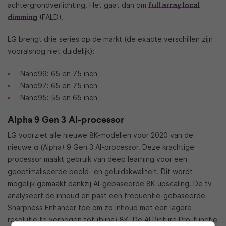
achtergrondverlichting. Het gaat dan om
full array local
dimming
(FALD).
LG brengt drie series op de markt (de exacte verschillen zijn
vooralsnog niet duidelijk):
Nano99: 65 en 75 inch
Nano97: 65 en 75 inch
Nano95: 55 en 65 inch
Alpha 9 Gen 3 AI-processor
LG voorziet alle nieuwe 8K-modellen voor 2020 van de
nieuwe α (Alpha) 9 Gen 3 AI-processor. Deze krachtige
processor maakt gebruik van deep learning voor een
geoptimaliseerde beeld- en geluidskwaliteit. Dit wordt
mogelijk gemaakt dankzij AI-gebaseerde 8K upscaling. De tv
analyseert de inhoud en past een frequentie-gebaseerde
Sharpness Enhancer toe om zo inhoud met een lagere
resolutie te verhogen tot (bijna) 8K. De AI Picture Pro-functie