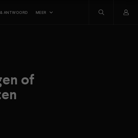
 & ANTWOORD
MEER
gen of
ten