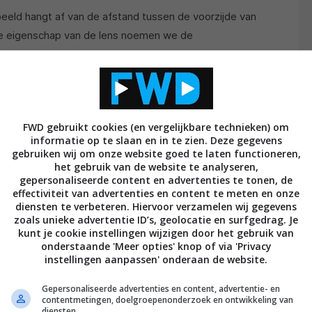
eeld hangt af van de afstand tussen de voorzijde van
ze eigenschap van de lens noemen we de
hrow-ratio). De projectieverhouding is de verhouding
en de breedte van het beeld, in het figuur is dit
FWD gebruikt cookies (en vergelijkbare technieken) om
informatie op te slaan en in te zien. Deze gegevens
gebruiken wij om onze website goed te laten functioneren,
het gebruik van de website te analyseren,
gepersonaliseerde content en advertenties te tonen, de
effectiviteit van advertenties en content te meten en onze
diensten te verbeteren. Hiervoor verzamelen wij gegevens
zoals unieke advertentie ID’s, geolocatie en surfgedrag. Je
kunt je cookie instellingen wijzigen door het gebruik van
onderstaande 'Meer opties' knop of via 'Privacy
instellingen aanpassen' onderaan de website.
Gepersonaliseerde advertenties en content, advertentie- en
contentmetingen, doelgroepenonderzoek en ontwikkeling van
diensten