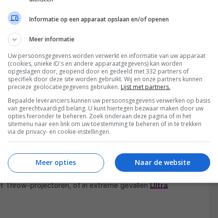
Informatie op een apparaat opslaan en/of openen
Meer informatie
Uw persoonsgegevens worden verwerkt en informatie van uw apparaat
(cookies, unieke ID's en andere apparaatgegevens) kan worden
opgeslagen door, geopend door en gedeeld met 332 partners of
specifiek door deze site worden gebruikt. Wij en onze partners kunnen
precieze geolocatiegegevens gebruiken.
Lijst met partners.
Bepaalde leveranciers kunnen uw persoonsgegevens verwerken op basis
g van 1,5 betekent dat je op 3 meter afstand een
van gerechtvaardigd belang. U kunt hiertegen bezwaar maken door uw
opties hieronder te beheren. Zoek onderaan deze pagina of in het
n hoge projectieverhouding betekent dat de
sitemenu naar een link om uw toestemming te beheren of in te trekken
via de privacy- en cookie-instellingen.
n groot beeld te geven, terwijl een kleine
rojector zelfs als hij dicht bij het scherm staat een
ouding van bijvoorbeeld 0,5 betekent dat je al 2
Meer opties
Naar de website
tor slechts op 1 meter van de muur staat. Zulke
 Throw-projectoren, of in extreme gevallen
Ultra