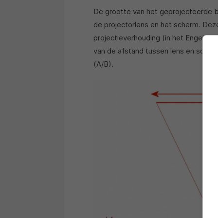
De grootte van het geprojecteerde b
de projectorlens en het scherm. De
projectieverhouding (in het Engels: t
van de afstand tussen lens en scherm 
(A/B).