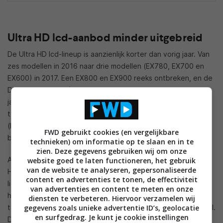
Ultra HD lcd-aanbod minder uitgebreid
De Ultra HD lcd-lineup is aanzienlijk korter dan vorig jaar. Van
zes modellen in 2016 naar drie modellen (EX780, EX700 en
EX600) in 2017. Een EX800 en EX900 reeks ontbreken, en de
DX800 en DX900 (2016 modellen) zullen niet doorlopen dit
jaar. Die plaatsen worden ingenomen door de nieuwe OLED-
tv’s, aldus Panasonic. Toch is het opvallend dat er geen FALD
(Full Array Local Dimming) toestellen, zoals de DX900, meer
FWD gebruikt cookies (en vergelijkbare
beschikbaar zullen zijn.
technieken) om informatie op te slaan en in te
zien. Deze gegevens gebruiken wij om onze
Alle Ultra HD-modellen zullen HDR-compatibel zijn, zowel
website goed te laten functioneren, het gebruik
van de website te analyseren, gepersonaliseerde
HDR10 als HLG. Uiteraard zal je betere prestaties (meer
content en advertenties te tonen, de effectiviteit
lichtopbrengst, groter kleurbereik) krijgen naarmate je voor
van advertenties en content te meten en onze
hogere modellen kiest. Welke panelen (IPS of VA) de
diensten te verbeteren. Hiervoor verzamelen wij
toestellen gebruiken, daarover gaf Panasonic geen uitsluitsel.
gegevens zoals unieke advertentie ID’s, geolocatie
en surfgedrag. Je kunt je cookie instellingen
De EX780 -reeks gebruikt alleen VA-panelen, omwille van de