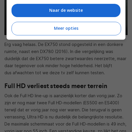
Naar de website
Meer opties
Erg vaag helaas. De EX750 stond opgesteld in een donkere
ruimte, naast een DX780 (2016). In die vergelijking was
duidelijk dat de EX750 betere zwartwaardes neerzette, maar
daar tegenover ook minder hoge helderheid. Het blijft
dus afwachten tot we deze tv zelf kunnen testen.
Full HD verliest steeds meer terrein
Ook de Full HD line-up is aanzienlijk korter dan vorig jaar. Zo
zijn er nog maar twee Full HD-modellen (ES500 en ES400)
terwijl dat er vorig jaar nog vier waren. Die terugval is geen
verrassing, Ultra HD is nu duidelijk de belangrijkste resolutie.
De maximale schermmaat voor de Full HD-modellen is 49 inch,
vorig jaar nog 55 inch. Een verstandige keuze, zo lijkt het ons.