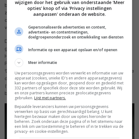
wijzigen door het gebruik van onderstaande 'Meer
betere zwartwaardes. Maar verder in de line-up worden
opties' knop of via 'Privacy instellingen
zowel IPS als VA-panelen gebruikt. Dat is lastig omdat de
aanpassen' onderaan de website.
contrastprestaties tussen beide paneeltypes danig
Gepersonaliseerde advertenties en content,
verschillen.
advertentie- en contentmetingen,
doelgroepenonderzoek en ontwikkeling van diensten
De EX780 kreeg, als lcd-topmodel, wat extra aandacht. Hij
gebruikt net als de twee OLED-modellen de Studio Color
Informatie op een apparaat opslaan en/of openen
HCX²-processor voor de hoogste kwaliteit beeldverwerking.
Meer informatie
Panasonic benadrukte ook dat dit model gebruik maakt van
‘Digital Enhanced Local Dimming’. Het betreft een techniek die
Uw persoonsgegevens worden verwerkt en informatie van uw
apparaat (cookies, unieke ID's en andere apparaatgegevens)
de beperkte mogelijkheden van edge led local dimming
kan worden opgeslagen door, geopend door en gedeeld met
(typisch een aantal kolommen) combineert met
332 partners of specifiek door deze site worden gebruikt. Wij
en onze partners kunnen precieze geolocatiegegevens
beeldverwerking en controle van het lcd-paneel.
gebruiken.
Lijst met partners.
Bepaalde leveranciers kunnen uw persoonsgegevens
verwerken op basis van gerechtvaardigd belang. U kunt
hiertegen bezwaar maken door uw opties hieronder te
beheren. Zoek onderaan deze pagina of in het sitemenu naar
een link om uw toestemming te beheren of in te trekken via de
privacy- en cookie-instellingen.