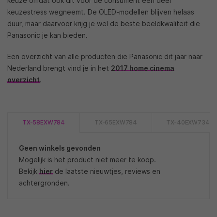
keuze omdat ook dit voor de consument een deel
keuzestress wegneemt. De OLED-modellen blijven helaas
duur, maar daarvoor krijg je wel de beste beeldkwaliteit die
Panasonic je kan bieden.
Een overzicht van alle producten die Panasonic dit jaar naar
Nederland brengt vind je in het
2017 home cinema
overzicht
.
TX-58EXW784
TX-65EXW784
TX-40EXW734
Geen winkels gevonden
Mogelijk is het product niet meer te koop.
Bekijk
hier
de laatste nieuwtjes, reviews en
achtergronden.