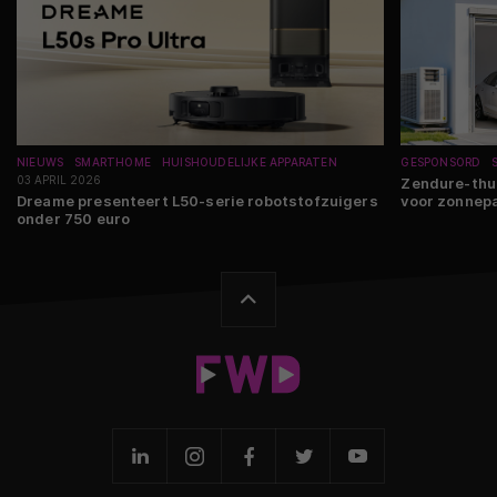
NIEUWS
SMARTHOME
HUISHOUDELIJKE APPARATEN
GESPONSORD
03 APRIL 2026
Zendure-thui
Dreame presenteert L50-serie robotstofzuigers
voor zonnep
onder 750 euro