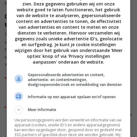
meer voor elk platform afzonderlijk toestemming te geven.
zien. Deze gegevens gebruiken wij om onze
website goed te laten functioneren, het gebruik
Contextuele suggesties voor
van de website te analyseren, gepersonaliseerde
content en advertenties te tonen, de effectiviteit
thermostaten
van advertenties en content te meten en onze
diensten te verbeteren. Hiervoor verzamelen wij
Tot slot brengt Matter 1.6 vernieuwingen voor thermostaten
gegevens zoals unieke advertentie ID’s, geolocatie
onder de noemer ‘thermostaatsuggesties’. Slimme
en surfgedrag. Je kunt je cookie instellingen
thermostaten kunnen hiermee rekening houden met eerdere
wijzigen door het gebruik van onderstaande 'Meer
opties' knop of via 'Privacy instellingen
opdrachten in plaats van een nieuw commando direct uit te
aanpassen' onderaan de website.
voeren.
Gepersonaliseerde advertenties en content,
Als een thermostaat in een energiebesparende modus
advertentie- en contentmetingen,
doelgroepenonderzoek en ontwikkeling van diensten
staat, kan deze aangeven dat een handmatige
temperatuurwijziging buiten de marges van die modus
Informatie op een apparaat opslaan en/of openen
valt.
Wanneer er kort na een fysieke aanpassing op het
Meer informatie
apparaat ook een wijziging via de app binnenkomt, kan de
Uw persoonsgegevens worden verwerkt en informatie van uw
thermostaat dit herkennen als een waarschijnlijke fout en
apparaat (cookies, unieke ID's en andere apparaatgegevens)
hiervan een melding geven om een dubbele aanpassing
kan worden opgeslagen door, geopend door en gedeeld met
332 partners of specifiek door deze site worden gebruikt. Wij
te voorkomen.