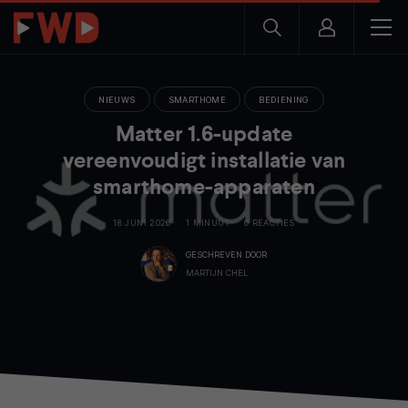
NIEUWS
SMARTHOME
BEDIENING
Matter 1.6-update
vereenvoudigt installatie van
smarthome-apparaten
18 JUNI 2026
1 MINUUT
0 REACTIES
GESCHREVEN DOOR
MARTIJN CHEL