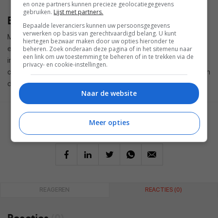
en onze partners kunnen precieze geolocatiegegevens
gebruiken.
Lijst met partners.
Beschikbaarheid
Bepaalde leveranciers kunnen uw persoonsgegevens
verwerken op basis van gerechtvaardigd belang. U kunt
Matter 1.6 is per direct beschikbaar gesteld aan fabrikanten
hiertegen bezwaar maken door uw opties hieronder te
en softwareontwikkelaars, zodat zij de techniek kunnen
beheren. Zoek onderaan deze pagina of in het sitemenu naar
een link om uw toestemming te beheren of in te trekken via de
integreren in hun systemen. Wanneer de eerste
privacy- en cookie-instellingen.
consumentenproducten met ondersteuning voor Matter 1.6 in
de winkels liggen, is momenteel nog niet bekend.
Naar de website
GESCHREVEN DOOR
Meer opties
MARTIJN CHEL
REAGEREN
REACTIES (0)