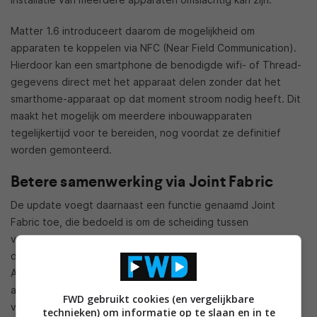
Matter 1.6 introduceert daarom de mogelijkheid om
apparaten te koppelen via NFC (Near Field Communication).
Hierdoor kan een smartphone de benodigde wifi- of Thread-
gegevens direct met het apparaat delen zonder dat het
smarthome-apparaat op dat moment stroom nodig heeft. Dit
maakt het mogelijk om meerdere inbouwapparaten
tegelijkertijd voor te bereiden, nog voordat ze definitief
worden gemonteerd.
Betere samenwerking via Joint Fabric
De update voegt daarnaast een functie genaamd Joint
Fabric toe, die bedoeld is om de scheiding tussen
verschillende smarthome-ecosystemen te verkleinen. Met
deze functie kan een product uit het ene ecosysteem (zoals
Apple Home) worden aangestuurd via een apparaat uit een
ander ecosysteem (zoals Google Home). Door het gebruik
FWD gebruikt cookies (en vergelijkbare
van een centrale gegevensopslag hoeven gebruikers niet
technieken) om informatie op te slaan en in te