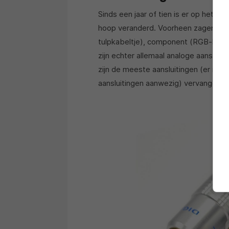
Sinds een jaar of tien is er op het g
hoop veranderd. Voorheen zagen we
tulpkabeltje), component (RGB-kabe
zijn echter allemaal analoge aansluit
zijn de meeste aansluitingen (er is 
aansluitingen aanwezig) vervangen v