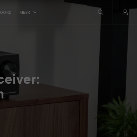
WOORD
MEER
ceiver:
n