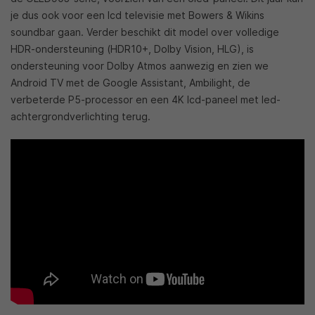
je dus ook voor een lcd televisie met Bowers & Wikins
soundbar gaan. Verder beschikt dit model over volledige
HDR-ondersteuning (HDR10+, Dolby Vision, HLG), is
ondersteuning voor Dolby Atmos aanwezig en zien we
Android TV met de Google Assistant, Ambilight, de
verbeterde P5-processor en een 4K lcd-paneel met led-
achtergrondverlichting terug.