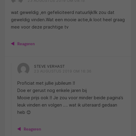
23 AUGUSTUS 2019 OM 08:15
wat geweldig ,en gefeliciteerd natuurlijk!Ik zou dat
geweldig vinden.Wat een mooie actie,ik loot heel graag
mee voor deze prachtige tv
Reageren
STEVE VERHAST
23 AUGUSTUS 2019 OM 16:36
Proficiat met jullie jubileum !!
Doe er gerust nog enkele jaren bij
Mooie prijs ook !! Je zou voor minder beide pagina’s
leuk vinden en volgen …. wat ik uiteraard gedaan
heb 😊
Reageren