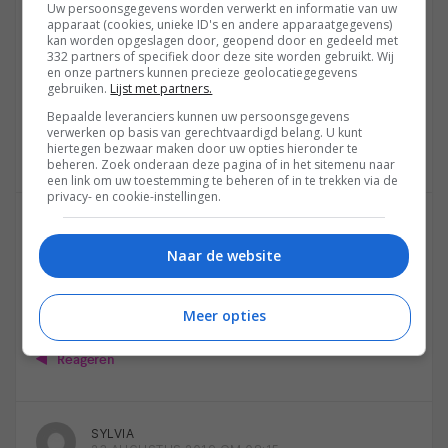
Uw persoonsgegevens worden verwerkt en informatie van uw
WILLY
apparaat (cookies, unieke ID's en andere apparaatgegevens)
22 AUGUSTUS 2019 OM 14:39
kan worden opgeslagen door, geopend door en gedeeld met
332 partners of specifiek door deze site worden gebruikt. Wij
Gefeliciteerd!! Waanzinnig mooie actie en prijs, ik loot
en onze partners kunnen precieze geolocatiegegevens
gebruiken.
Lijst met partners.
echt onwijs graag mee!! 🍀🍀🍀🤞
Bepaalde leveranciers kunnen uw persoonsgegevens
verwerken op basis van gerechtvaardigd belang. U kunt
hiertegen bezwaar maken door uw opties hieronder te
Reageren
beheren. Zoek onderaan deze pagina of in het sitemenu naar
een link om uw toestemming te beheren of in te trekken via de
privacy- en cookie-instellingen.
M CHEN
22 AUGUSTUS 2019 OM 15:23
Naar de website
Mooie TV, volg PhilipsTV en Homecinema Magazine op
Facebook: uitgevoerd maar onder ander mailadres!
Meer opties
Reageren
SYLVIA