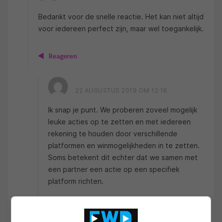
Bedankt voor de snelle reactie. Het kan niet altijd
voor iedereen perfect zijn, maar wel toegankelijk.
Reageren
22 AUGUSTUS 2019 OM 12:16
Ik snap je punt. We proberen zoveel mogelijk
leuke acties op te zetten en met iedereen
rekening te houden door verschillende
platformen en winmogelijkheden in te zetten.
Soms betekent dit echter dat we samen met
een partner een actie op een specifiek
platform richten.
Reageren