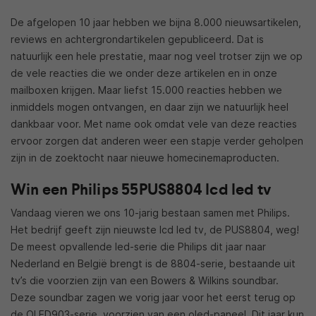
De afgelopen 10 jaar hebben we bijna 8.000 nieuwsartikelen,
reviews en achtergrondartikelen gepubliceerd. Dat is
natuurlijk een hele prestatie, maar nog veel trotser zijn we op
de vele reacties die we onder deze artikelen en in onze
mailboxen krijgen. Maar liefst 15.000 reacties hebben we
inmiddels mogen ontvangen, en daar zijn we natuurlijk heel
dankbaar voor. Met name ook omdat vele van deze reacties
ervoor zorgen dat anderen weer een stapje verder geholpen
zijn in de zoektocht naar nieuwe homecinemaproducten.
Win een Philips 55PUS8804 lcd led tv
Vandaag vieren we ons 10-jarig bestaan samen met Philips.
Het bedrijf geeft zijn nieuwste lcd led tv, de PUS8804, weg!
De meest opvallende led-serie die Philips dit jaar naar
Nederland en België brengt is de 8804-serie, bestaande uit
tv’s die voorzien zijn van een Bowers & Wilkins soundbar.
Deze soundbar zagen we vorig jaar voor het eerst terug op
de OLED903-serie, voorzien van een oled-paneel. Dit jaar kun