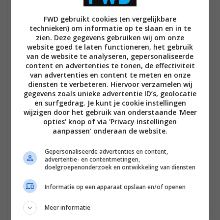
FWD gebruikt cookies (en vergelijkbare
CORRY DE VOS
technieken) om informatie op te slaan en in te
23 AUGUSTUS 2019 OM 07:51
zien. Deze gegevens gebruiken wij om onze
website goed te laten functioneren, het gebruik
Zou leuk zijn voor het verpleegtehuis om onze
van de website te analyseren, gepersonaliseerde
oudjes eens lekker te verwennen !!
content en advertenties te tonen, de effectiviteit
Loot graag mee
van advertenties en content te meten en onze
diensten te verbeteren. Hiervoor verzamelen wij
gegevens zoals unieke advertentie ID’s, geolocatie
Reageren
en surfgedrag. Je kunt je cookie instellingen
wijzigen door het gebruik van onderstaande 'Meer
opties' knop of via 'Privacy instellingen
aanpassen' onderaan de website.
ERIKA VAN KOERT
23 AUGUSTUS 2019 OM 20:32
Gepersonaliseerde advertenties en content,
advertentie- en contentmetingen,
Super gaaf ! Heb de pagina’s geliked 🤞
doelgroepenonderzoek en ontwikkeling van diensten
Informatie op een apparaat opslaan en/of openen
Reageren
Meer informatie