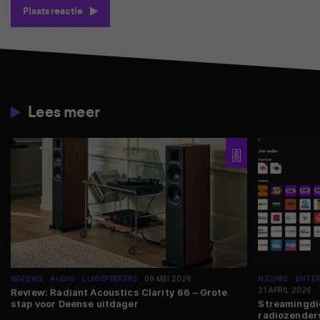
Plaats reactie
Lees meer
REVIEWS
AUDIO
LUIDSPREKERS
09 MEI 2026
NIEUWS
ENTE
21 APRIL 2026
Review: Radiant Acoustics Clarity 66 – Grote
stap voor Deense uitdager
Streamingdie
radiozender