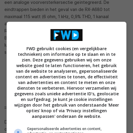
een analoge voorversterkersectie geïntegreerd. De
eindtrappen bieden in het geval van de RX-A680 tot
maximaal 115 watt (6 ohm, 1 kHz, 0,9% THD, 1 kanaal
aangestuurd) en een vermogen tot en met 160 watt bij de
RX-A880 (4 ohm, 1 kHz, 0,9% THD, 1 kanaal aangestuurd).
Beide receivers bieden de mogelijkheid
luidsprekeropstellingen met maximaal 7.2-kanalen aan te
FWD gebruikt cookies (en vergelijkbare
sturen.
technieken) om informatie op te slaan en in te
zien. Deze gegevens gebruiken wij om onze
website goed te laten functioneren, het gebruik
van de website te analyseren, gepersonaliseerde
content en advertenties te tonen, de effectiviteit
van advertenties en content te meten en onze
diensten te verbeteren. Hiervoor verzamelen wij
gegevens zoals unieke advertentie ID’s, geolocatie
en surfgedrag. Je kunt je cookie instellingen
wijzigen door het gebruik van onderstaande 'Meer
opties' knop of via 'Privacy instellingen
aanpassen' onderaan de website.
De
av-receivers
van de Yamaha Aventage RX-A80-serie
Gepersonaliseerde advertenties en content,
ondersteunen de nieuwste objectgebaseerde