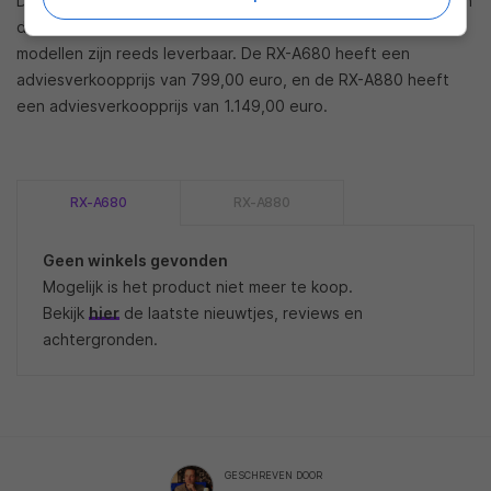
De Yamaha Aventage av-receivers van de RX-A80-serie zijn in
de kleurvarianten zwart en titanium verkrijgbaar. Beide
modellen zijn reeds leverbaar. De RX-A680 heeft een
adviesverkoopprijs van 799,00 euro, en de RX-A880 heeft
een adviesverkoopprijs van 1.149,00 euro.
RX-A680
RX-A880
Geen winkels gevonden
Mogelijk is het product niet meer te koop.
Bekijk
hier
de laatste nieuwtjes, reviews en
achtergronden.
GESCHREVEN DOOR