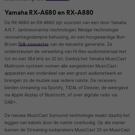
Yamaha RX-A680 en RX-A880
De RX-A680 en RX-A880 zijn voorzien van een door Yamaha
A.R.T. (antiresonantie-technologie) Wedge-technologie
resonantiegedempte behuizing, en een hoogwaardige Burr-
Brown
D/A-convertor
van de nieuwste generatie. Ze
ondersteunen de verwerking van Hi-Res-audiomateriaal met
tot en met 384 kHz en 32 bit. Dankzij het Yamaha MusicCast
Multiroom-systeem vormen alle aangesloten MusicCast-
apparaten een onderdeel van een groot audionetwerk en
brengen zo de muziek naar iedere ruimte. De receivers
bieden streaming via Spotify, TIDAL of Deezer, de weergave
via Apple Airplay of Bluetooth, of over digitale radio via
DAB+.
De nieuwe MusicCast Surround-technologie maakt daarbij het
leggen van kabels door de ruimte overbodig. Op die manier
kunnen de Streaming-luidsprekers MusicCast 20 en MusicCast