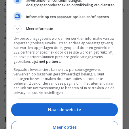
advertentie- en contentmetingen,
geluidsindelingen Dolby Atmos en DTS: X, maar ook de
doelgroepenonderzoek en ontwikkeling van diensten
beeldstandaarden als Dolby Vision en
Hybrid Log-gamma
. De
Informatie op een apparaat opslaan en/of openen
geïntegreerde CINEMA DSP 3D moet de audiobeveling
verder optimaliseren en de YPAO-automatische inmeting
Meer informatie
zorgt voor een optimale aanpassing van het geluid aan de
individuele ruimte. Bij de RX-A880 wordt bovendien de YPAO
Uw persoonsgegevens worden verwerkt en informatie van uw
apparaat (cookies, unieke ID's en andere apparaatgegevens)
R.S.C.-methode ingezet die nog nauwkeurigere
kan worden opgeslagen door, geopend door en gedeeld met
meetresultaten mogelijk maakt. De compleet herziene,
332 partners of specifiek door deze site worden gebruikt. Wij
en onze partners kunnen precieze geolocatiegegevens
grafische gebruikersinterface van de Yamaha AVENTAGE RX-
gebruiken.
Lijst met partners.
A80-serie maakt een overzichtelijke en gebruikersvriendelijke
Bepaalde leveranciers kunnen uw persoonsgegevens
configuratie en bediening mogelijk. Daarnaast bieden de
verwerken op basis van gerechtvaardigd belang. U kunt
hiertegen bezwaar maken door uw opties hieronder te
receivers dankzij de integratie van Amazon Alexa een
beheren. Zoek onderaan deze pagina of in het sitemenu naar
mogelijkheid voor spraakbediening. Met de MusicCast Smart
een link om uw toestemming te beheren of in te trekken via de
privacy- en cookie-instellingen.
Home Skill kunnen daardoor basisfuncties, zoals hard/zacht,
play/pauze of aan/uit via een spraakopdracht worden
geactiveerd.
Naar de website
Prijs en beschikbaarheid
Meer opties