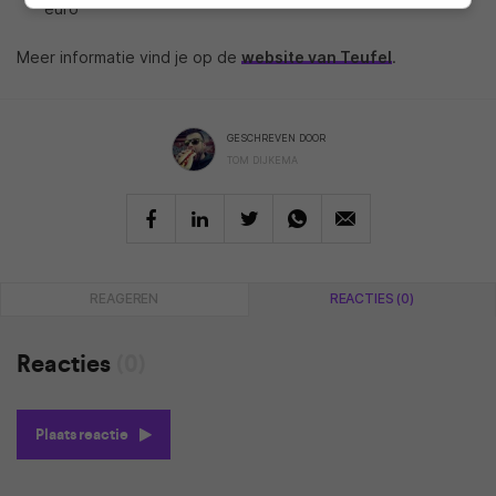
euro
Meer informatie vind je op de
website van Teufel
.
GESCHREVEN DOOR
TOM DIJKEMA
REAGEREN
REACTIES (0)
Reacties
(0)
Plaats reactie