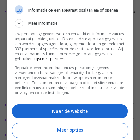
euro
Informatie op een apparaat opslaan en/of openen
ULTIMA 20 CONCEPT Surround “5.1-set” voor 749,99 euro
Meer informatie
Uw persoonsgegevens worden verwerkt en informatie van uw
apparaat (cookies, unieke ID's en andere apparaatgegevens)
kan worden opgeslagen door, geopend door en gedeeld met
332 partners of specifiek door deze site worden gebruikt. Wij
en onze partners kunnen precieze geolocatiegegevens
gebruiken.
Lijst met partners.
Bepaalde leveranciers kunnen uw persoonsgegevens
verwerken op basis van gerechtvaardigd belang. U kunt
hiertegen bezwaar maken door uw opties hieronder te
beheren. Zoek onderaan deze pagina of in het sitemenu naar
een link om uw toestemming te beheren of in te trekken via de
privacy- en cookie-instellingen.
CONSONO 25 CONCEPT Surround Power Edition “5.1-set”
Naar de website
voor 749,99 euro
CONSONO 35 CONCEPT Surround Power Edition “5.1-set”
voor 799,99 euro
Meer opties
ULTIMA CONCEPT Power Edition “2.1-set” voor 699,99