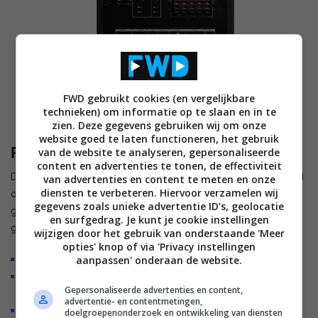
FWD gebruikt cookies (en vergelijkbare
technieken) om informatie op te slaan en in te
zien. Deze gegevens gebruiken wij om onze
website goed te laten functioneren, het gebruik
Prijs en beschikbaarheid
van de website te analyseren, gepersonaliseerde
content en advertenties te tonen, de effectiviteit
De CONCEPT 8 heeft een adviesprijs van 419,99 euro, terwijl
van advertenties en content te meten en onze
diensten te verbeteren. Hiervoor verzamelen wij
de CONCEPT 12 voor 649,99 euro over de toonbank
gegevens zoals unieke advertentie ID’s, geolocatie
gaat. Teufel viert de lancering met extra voordelige
en surfgedrag. Je kunt je cookie instellingen
geprijsde sets.
wijzigen door het gebruik van onderstaande 'Meer
opties' knop of via 'Privacy instellingen
CONSONO 25 CONCEPT “2.1-set” voor 399,99 euro
aanpassen' onderaan de website.
CONSONO 25 CONCEPT Surround “5.1-set” voor 549,99
Gepersonaliseerde advertenties en content,
euro
advertentie- en contentmetingen,
CONSONO 35 CONCEPT Surround “5.1-set” voor 599,99
doelgroepenonderzoek en ontwikkeling van diensten