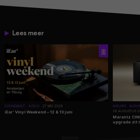
Lees meer
EVENEMENT
AUDIO
27 MEI 2026
NIEUWS
AUDI
06 AUGUSTUS 2
iEar’ Vinyl Weekend – 12 & 13 juni
Marantz CINE
upgrade zit n