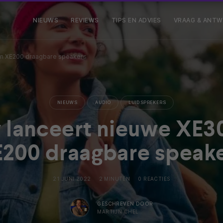
NIEUWS
REVIEWS
TIPS EN ADVIES
VRAAG & ANT
en XE200 draagbare speakers
NIEUWS
AUDIO
LUIDSPREKERS
 lanceert nieuwe XE3
200 draagbare speak
21 JUNI 2022
2 MINUTEN
0 REACTIES
GESCHREVEN DOOR
MARTIJN CHEL