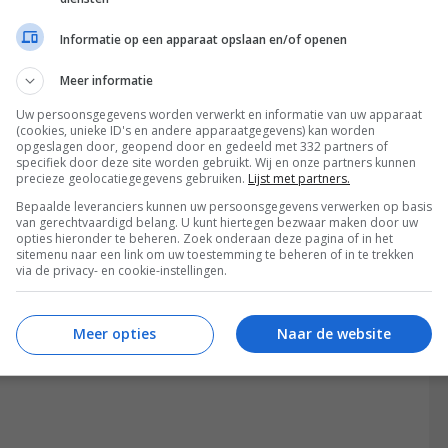
Informatie op een apparaat opslaan en/of openen
Meer informatie
 functie echo-onderdrukking om gesprekken te
Sony tegelijkertijd praten zonder dat een van de
Uw persoonsgegevens worden verwerkt en informatie van uw apparaat
(cookies, unieke ID's en andere apparaatgegevens) kan worden
 behulp van de MIC mute-knop kan het geluid ook
opgeslagen door, geopend door en gedeeld met 332 partners of
specifiek door deze site worden gebruikt. Wij en onze partners kunnen
eschikken over Party Connect, zodat er tot 100
precieze geolocatiegegevens gebruiken.
Lijst met partners.
gesloten kunnen worden via bluetooth om de muziek
Bepaalde leveranciers kunnen uw persoonsgegevens verwerken op basis
stereokoppeling’ kunnen twee speakers draadloos
van gerechtvaardigd belang. U kunt hiertegen bezwaar maken door uw
opties hieronder te beheren. Zoek onderaan deze pagina of in het
sitemenu naar een link om uw toestemming te beheren of in te trekken
via de privacy- en cookie-instellingen.
arheid
Meer opties
Naar de website
2 verkrijgbaar voor respectievelijk 200 euro en 150