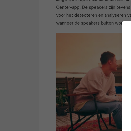
Center-app. De speakers zijn tevens
voor het detecteren en analyseren va
wanneer de speakers buiten worden 