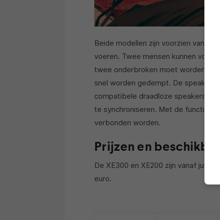
Beide modellen zijn voorzien van de
voeren. Twee mensen kunnen volgens 
twee onderbroken moet worden. Met
snel worden gedempt. De speakers b
compatibele draadloze speakers aan
te synchroniseren. Met de functie ‘
verbonden worden.
Prijzen en beschikba
De XE300 en XE200 zijn vanaf juli 202
euro.