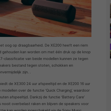
het oog op draagbaarheid. De XE200 heeft een riem
and gehouden kan worden om met één druk op de knop
67-classificatie van beide modellen kunnen ze tegen
peakers bestand tegen stoten, schokken en
ermijdelijk zijn. .
biedt de XE300 24 uur afspeeltijd en de XE200 16 uur
 modellen over de functie ‘Quick Charging’, waardoor
ten afspeeltijd. Dankzij de functie ‘Battery Care’
 nooit overbelast raken en blijven de speakers voor
unctie kan worden ingeschakeld via de Sony Music