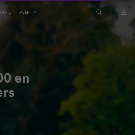
WOORD
MEER
00 en
ers