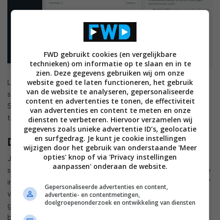
FWD gebruikt cookies (en vergelijkbare
technieken) om informatie op te slaan en in te
zien. Deze gegevens gebruiken wij om onze
website goed te laten functioneren, het gebruik
Los van de AURALiC-app zijn er nog een heel aantal
van de website te analyseren, gepersonaliseerde
streamingopties, waaronder Roon, AirPlay, Tidal Connect, en
content en advertenties te tonen, de effectiviteit
Spotify Connect. We hebben voornamelijk Roon gebruikt
van advertenties en content te meten en onze
tijdens het testen, wat probleemloos verliep.
diensten te verbeteren. Hiervoor verzamelen wij
gegevens zoals unieke advertentie ID’s, geolocatie
en surfgedrag. Je kunt je cookie instellingen
De geheime saus
wijzigen door het gebruik van onderstaande 'Meer
opties' knop of via 'Privacy instellingen
Je kunt de Aries G2.2 op een DAC aansluiten en zuiver als
aanpassen' onderaan de website.
streamer gebruiken. De echte meerwaarde komt echter als je
in het Processing-menu duikt. Deze spoor je op via de app of
Gepersonaliseerde advertenties en content,
via een webinterface (wat handig is voor Android-
advertentie- en contentmetingen,
doelgroepenonderzoek en ontwikkeling van diensten
gebruikers). Het is een van vier hoofdmenu’s die je zo kunt
bereiken; in de anderen kun je onder meer ongewenste