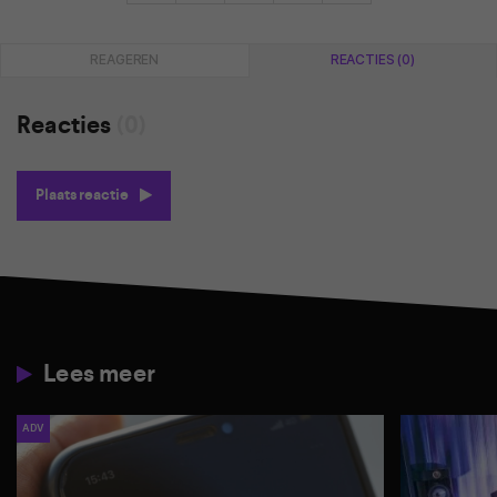
REAGEREN
REACTIES (0)
Reacties
(0)
Plaats reactie
Lees meer
ADV