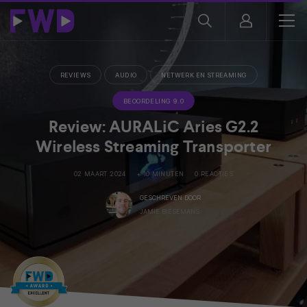
REVIEWS
AUDIO
NETWERK EN STREAMING
BEOORDELING 9.0
Review: AURALiC Aries G2.2
Wireless Streaming Transporter
02 MAART 2024
+ 10 MINUTEN
0 REACTIES
GESCHREVEN DOOR
JAMIE BIESEMANS