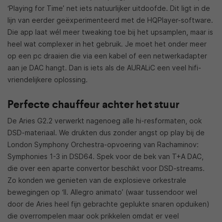
‘Playing for Time’ net iets natuurlijker uitdoofde. Dit ligt in de
lijn van eerder geëxperimenteerd met de HQPlayer-software.
Die app laat wél meer tweaking toe bij het upsamplen, maar is
heel wat complexer in het gebruik. Je moet het onder meer
op een pc draaien die via een kabel of een netwerkadapter
aan je DAC hangt. Dan is iets als de AURALiC een veel hifi-
vriendelijkere oplossing.
Perfecte chauffeur achter het stuur
De Aries G2.2 verwerkt nagenoeg alle hi-resformaten, ook
DSD-materiaal. We drukten dus zonder angst op play bij de
London Symphony Orchestra-opvoering van Rachaminov:
Symphonies 1-3 in DSD64. Spek voor de bek van T+A DAC,
die over een aparte convertor beschikt voor DSD-streams.
Zo konden we genieten van de explosieve orkestrale
bewegingen op ‘II. Allegro animato’ (waar tussendoor wel
door de Aries heel fijn gebrachte geplukte snaren opduiken)
die overrompelen maar ook prikkelen omdat er veel