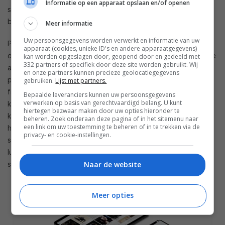
Informatie op een apparaat opslaan en/of openen
streamingopties uitschakelen en je muziekbibliotheek
beheren.
Meer informatie
Uw persoonsgegevens worden verwerkt en informatie van uw
Processing biedt je toegang tot heel wat interessante
apparaat (cookies, unieke ID's en andere apparaatgegevens)
opties. Zo kun je upsampling inschakelen en per sampling rate
kan worden opgeslagen door, geopend door en gedeeld met
332 partners of specifiek door deze site worden gebruikt. Wij
aangeven naar welk niveau de stream wordt getild. Met een
en onze partners kunnen precieze geolocatiegegevens
parametrische equalizer kun je in het digitale domein heel
gebruiken.
Lijst met partners.
fijnmazige frequenties boosten of onderdrukken. Hiermee
Bepaalde leveranciers kunnen uw persoonsgegevens
verwerken op basis van gerechtvaardigd belang. U kunt
kun je, in afwachting van Dirac, al rudimentair aan
hiertegen bezwaar maken door uw opties hieronder te
kamercorrectie doen of gewoon de klank bijtunen. Ook
beheren. Zoek onderaan deze pagina of in het sitemenu naar
een link om uw toestemming te beheren of in te trekken via de
handig is dat je kunt compenseren voor een afwijkende
privacy- en cookie-instellingen.
speakerplaatsing. Een real-life optie, want soms kun je die
luidsprekers gewoon niet op hun ideale positie in de
Naar de website
stereodriehoek parkeren.
Meer opties