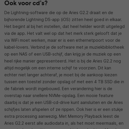
Ook voor cd’s?
De Lightning-software die op de Aries G2.2 draait en de
bijhorende Lightning DS-app (iOS) zitten heel goed in elkaar.
Het begint al bij het instellen, dat heel helder wordt uitgelegd
via de app. Het valt wel op dat het merk sterk gelooft dat je
via WiFi moet werken, maar er is een ethernetpoort voor de
kabel-lovers. Verbind je de software met je muziekbibliotheek
op een NAS of een USB-schijf, dan krijg je de muziek op een
heel rijke manier gepresenteerd. Het is bij de Aries G2.2 nog
altijd mogelijk om een interne schijf te voorzien. Dit kan
echter niet langer achteraf, je moet bij de aankoop kiezen
tussen een toestel zonder opslag of met een 4 TB SSD die in
de fabriek wordt ingebouwd. Een verandering hier is de
overstap naar snellere NVMe-opslag. Een mooie feature
daarbij is dat je een USB-cd-drive kunt aansluiten en de Aries
schijfjes laten afspelen of ze rippen. Ook hier is er een stukje
extra processing aanwezig. Met Memory Playback leest de
Aries G2.2 eerst alle audiodata in, als het moet meermaals, en