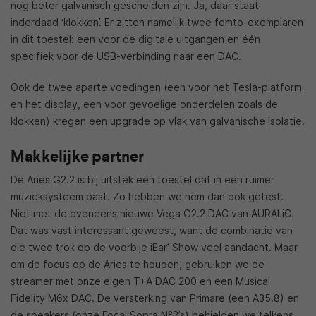
nog beter galvanisch gescheiden zijn. Ja, daar staat
inderdaad ‘klokken’. Er zitten namelijk twee femto-exemplaren
in dit toestel: een voor de digitale uitgangen en één
specifiek voor de USB-verbinding naar een DAC.
Ook de twee aparte voedingen (een voor het Tesla-platform
en het display, een voor gevoelige onderdelen zoals de
klokken) kregen een upgrade op vlak van galvanische isolatie.
Makkelijke partner
De Aries G2.2 is bij uitstek een toestel dat in een ruimer
muzieksysteem past. Zo hebben we hem dan ook getest.
Niet met de eveneens nieuwe Vega G2.2 DAC van AURALiC.
Dat was vast interessant geweest, want de combinatie van
die twee trok op de voorbije iEar’ Show veel aandacht. Maar
om de focus op de Aries te houden, gebruiken we de
streamer met onze eigen T+A DAC 200 en een Musical
Fidelity M6x DAC. De versterking van Primare (een A35.8) en
de speakers (onze Focal Sopra N°2’s) behielden we telkens.