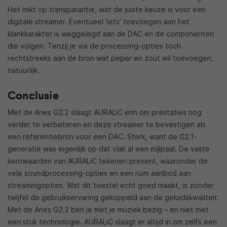
Het mikt op transparantie, wat de juiste keuze is voor een
digitale streamer. Eventueel ‘iets’ toevoegen aan het
klankkarakter is weggelegd aan de DAC en de componenten
die volgen. Tenzij je via de processing-opties toch
rechtstreeks aan de bron wat peper en zout wil toevoegen,
natuurlijk.
Conclusie
Met de Aries G2.2 slaagt AURALiC erin om prestaties nog
verder te verbeteren en deze streamer te bevestigen als
een referentiebron voor een DAC. Sterk, want de G2.1-
generatie was eigenlijk op dat vlak al een mijlpaal. De vaste
kernwaarden van AURALiC tekenen present, waaronder de
vele soundprocessing-opties en een ruim aanbod aan
streamingopties. Wat dit toestel echt goed maakt, is zonder
twijfel de gebruikservaring gekoppeld aan de geluidskwaliteit.
Met de Aries G2.2 ben je met je muziek bezig – en niet met
een stuk technologie. AURALiC slaagt er altijd in om zelfs een