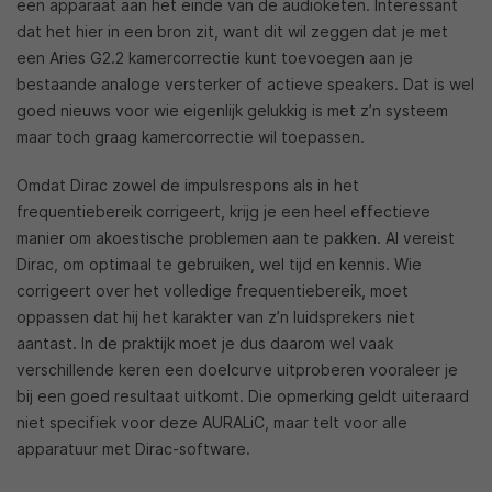
een apparaat aan het einde van de audioketen. Interessant
dat het hier in een bron zit, want dit wil zeggen dat je met
een Aries G2.2 kamercorrectie kunt toevoegen aan je
bestaande analoge versterker of actieve speakers. Dat is wel
goed nieuws voor wie eigenlijk gelukkig is met z’n systeem
maar toch graag kamercorrectie wil toepassen.
Omdat Dirac zowel de impulsrespons als in het
frequentiebereik corrigeert, krijg je een heel effectieve
manier om akoestische problemen aan te pakken. Al vereist
Dirac, om optimaal te gebruiken, wel tijd en kennis. Wie
corrigeert over het volledige frequentiebereik, moet
oppassen dat hij het karakter van z’n luidsprekers niet
aantast. In de praktijk moet je dus daarom wel vaak
verschillende keren een doelcurve uitproberen vooraleer je
bij een goed resultaat uitkomt. Die opmerking geldt uiteraard
niet specifiek voor deze AURALiC, maar telt voor alle
apparatuur met Dirac-software.