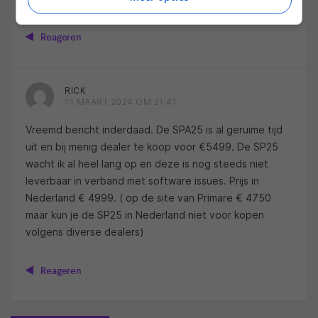
Reageren
RICK
11 MAART 2024 OM 21:41
Vreemd bericht inderdaad. De SPA25 is al geruime tijd
uit en bij menig dealer te koop voor €5499. De SP25
wacht ik al heel lang op en deze is nog steeds niet
leverbaar in verband met software issues. Prijs in
Nederland € 4999. ( op de site van Primare € 4750
maar kun je de SP25 in Nederland niet voor kopen
volgens diverse dealers)
Reageren