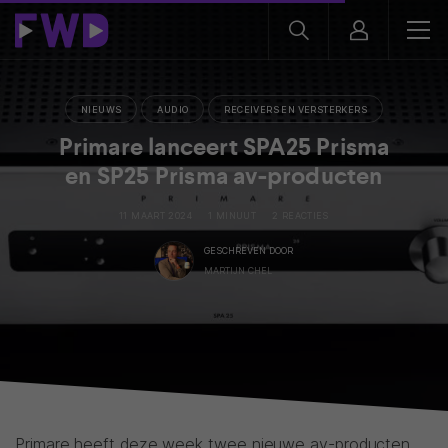
NIEUWS
AUDIO
RECEIVERS EN VERSTERKERS
Primare lanceert SPA25 Prisma
en SP25 Prisma av-producten
11 MAART 2024
1 MINUUT
2 REACTIES
GESCHREVEN DOOR
MARTIJN CHEL
Primare heeft deze week twee nieuwe av-producten