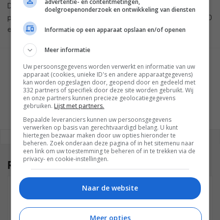
advertentie- en contentmetingen,
De Primare meerkanaals versterker SPA25 Prisma en AV-
doelgroepenonderzoek en ontwikkeling van diensten
processor SP25 Prisma zijn te koop voor respectievelijk 5.620
euro en 4.750 euro.
Informatie op een apparaat opslaan en/of openen
Meer informatie
GESCHREVEN DOOR
Uw persoonsgegevens worden verwerkt en informatie van uw
apparaat (cookies, unieke ID's en andere apparaatgegevens)
MARTIJN CHEL
kan worden opgeslagen door, geopend door en gedeeld met
332 partners of specifiek door deze site worden gebruikt. Wij
en onze partners kunnen precieze geolocatiegegevens
gebruiken.
Lijst met partners.
Bepaalde leveranciers kunnen uw persoonsgegevens
verwerken op basis van gerechtvaardigd belang. U kunt
hiertegen bezwaar maken door uw opties hieronder te
REAGEREN
REACTIES (2)
beheren. Zoek onderaan deze pagina of in het sitemenu naar
een link om uw toestemming te beheren of in te trekken via de
privacy- en cookie-instellingen.
Reacties
(2)
Naar de website
R LIPPE
11 MAART 2024 OM 14:36
Meer opties
Dat is raar. Heb de Spa 25 al een half jaar staan..