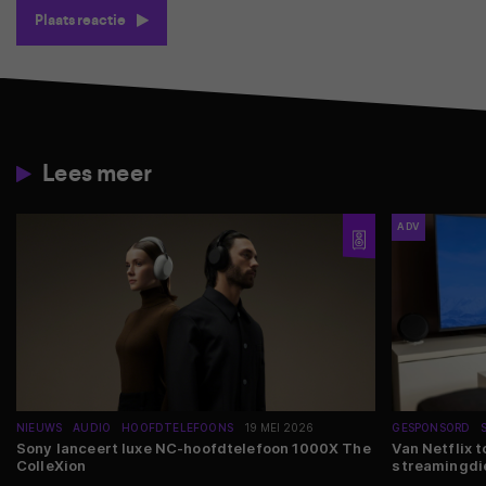
Plaats reactie
Lees meer
ADV
NIEUWS
AUDIO
HOOFDTELEFOONS
19 MEI 2026
GESPONSORD
Sony lanceert luxe NC-hoofdtelefoon 1000X The
Van Netflix 
ColleXion
streamingdie