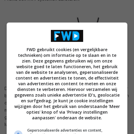
FWD gebruikt cookies (en vergelijkbare
technieken) om informatie op te slaan en in te
zien. Deze gegevens gebruiken wij om onze
website goed te laten functioneren, het gebruik
van de website te analyseren, gepersonaliseerde
content en advertenties te tonen, de effectiviteit
van advertenties en content te meten en onze
De geïntegreerde ruimtecorrectie Dirac Live (daar moet voor
diensten te verbeteren. Hiervoor verzamelen wij
gegevens zoals unieke advertentie ID’s, geolocatie
betaald worden) kan ook kritische ruimteakoestiek aanpakken
en surfgedrag. Je kunt je cookie instellingen
door, volgens de fabrikant, gebruik te maken van de
wijzigen door het gebruik van onderstaande 'Meer
meegeleverde meetmicrofoon en tot 17 meetposities te
opties' knop of via 'Privacy instellingen
gebruiken om de eigenschappen van de aangesloten
aanpassen' onderaan de website.
luidsprekers en die van de ruimte te bepalen.
Gepersonaliseerde advertenties en content,