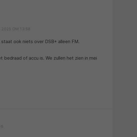
 2025 OM 13:58
staat ook niets over DSB+ alleen FM.
et bedraad of accu is. We zullen het zien in mei
59