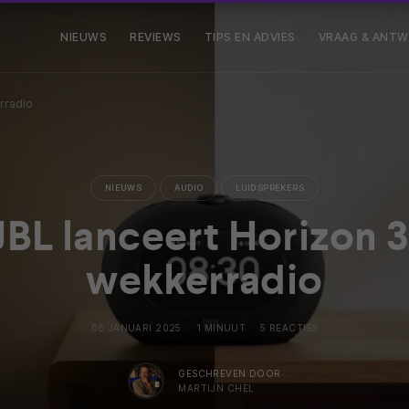
NIEUWS
REVIEWS
TIPS EN ADVIES
VRAAG & ANT
rradio
NIEUWS
AUDIO
LUIDSPREKERS
JBL lanceert Horizon 3
wekkerradio
06 JANUARI 2025
1 MINUUT
5 REACTIES
GESCHREVEN DOOR
MARTIJN CHEL