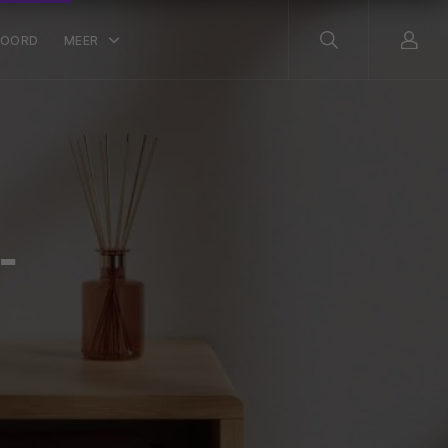
WOORD
MEER
-