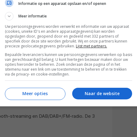
Informatie op een apparaat opslaan en/of openen
Meer informatie
Uw persoonsgegevens worden verwerkt en informatie van uw apparaat
(cookies, unieke ID's en andere apparaatgegevens) kan worden
opgeslagen door, geopend door en gedeeld met 332 partners of
specifiek door deze site worden gebruikt. Wij en onze partners kunnen
precieze geolocatiegegevens gebruiken.
Lijst met partners.
OM 17:22
Bepaalde leveranciers kunnen uw persoonsgegevens verwerken op basis
van gerechtvaardigd belang. U kunt hiertegen bezwaar maken door uw
opties hieronder te beheren. Zoek onderaan deze pagina of in het
sitemenu naar een link om uw toestemming te beheren of in te trekken
via de privacy- en cookie-instellingen.
Meer opties
Naar de website
OM 14:22
tooth-streaming en DAB/DAB+/FM-radio. De 3