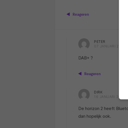
Reageren
PETER
07 JANUARI 2025 
DAB+ ?
Reageren
DIRK
16 JANUARI 2025 
De horizon 2 heeft Blue
dan hopelijk ook.