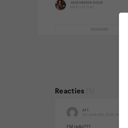
GESCHREVEN DOOR
MARTIJN CHEL
REAGEREN
Reacties
(5)
AF1
06 JANUARI 2025 OM 18:
FM radio???