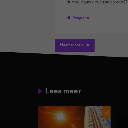
dubbele passieve radiatoren??
Reageren
Plaats reactie
Lees meer