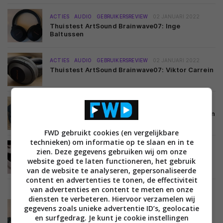
ACTIES
AUDIO
GEBRUIKERSREVIEW
02 JANUARI 2022
Thuistest ArtSound Brainwave07: Inge
Baltussen
ACTIES
AUDIO
GEBRUIKERSREVIEW
02 JANUARI 2022
Thuistest ArtSound Brainwave07: Viktor Carrein
ACTIES
AUDIO
GEBRUIKERSREVIEW
01 JANUARI 2022
Thuistest ArtSound Brainwave03: Björn van Reijn
FWD gebruikt cookies (en vergelijkbare
technieken) om informatie op te slaan en in te
ACTIES
AUDIO
GEBRUIKERSREVIEW
01 JANUARI 2022
zien. Deze gegevens gebruiken wij om onze
Thuistest ArtSound Brainwave03: Merel Bout
website goed te laten functioneren, het gebruik
van de website te analyseren, gepersonaliseerde
content en advertenties te tonen, de effectiviteit
van advertenties en content te meten en onze
diensten te verbeteren. Hiervoor verzamelen wij
gegevens zoals unieke advertentie ID’s, geolocatie
ACTIES
AUDIO
GEBRUIKERSREVIEW
01 JANUARI 2022
Thuistest ArtSound Brainwave03: Inge
en surfgedrag. Je kunt je cookie instellingen