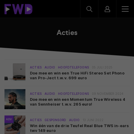
Acties
ACTIES
AUDIO
HOOFDTELEFOONS
05 JULI 2025
Doe mee en win een True HiFi Stereo Set Phono
van Pro-Ject t.w.v. 699 euro
ACTIES
AUDIO
HOOFDTELEFOONS
09 NOVEMBER 2024
Doe mee en win een Momentum True Wireless 4
van Sennheiser t.w.v. 265 euro!
ADV
ACTIES
GESPONSORD
AUDIO
13 JUNI 2022
Win één van de drie Teufel Real Blue TWS in-ears
twv 149 euro