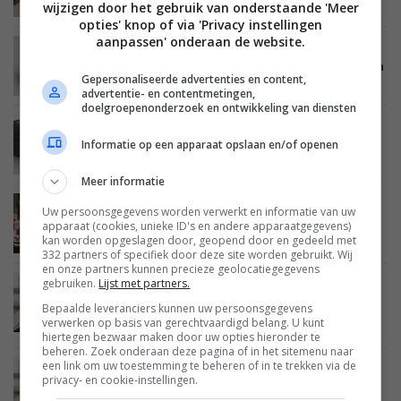
Baltussen
wijzigen door het gebruik van onderstaande 'Meer
opties' knop of via 'Privacy instellingen
aanpassen' onderaan de website.
ACTIES
AUDIO
GEBRUIKERSREVIEW
01 JANUARI 2022
Thuistest ArtSound Brainwave03: Viktor Carrein
Gepersonaliseerde advertenties en content,
advertentie- en contentmetingen,
doelgroepenonderzoek en ontwikkeling van diensten
AUDIO
04 DECEMBER 2021
Informatie op een apparaat opslaan en/of openen
Testpanel: wil jij de Artsound Brainwave 03 en
Brainwave 07 zelf thuis testen?
Meer informatie
ACTIES
19 NOVEMBER 2021
Uw persoonsgegevens worden verwerkt en informatie van uw
Black Friday 2021: de beste deals voor tv, audio,
apparaat (cookies, unieke ID's en andere apparaatgegevens)
mobile, smarthome en gaming
kan worden opgeslagen door, geopend door en gedeeld met
332 partners of specifiek door deze site worden gebruikt. Wij
en onze partners kunnen precieze geolocatiegegevens
gebruiken.
Lijst met partners.
ACTIES
AUDIO
GEBRUIKERSREVIEW
HOOFDTELEFOONS
29 MEI 2021
Bepaalde leveranciers kunnen uw persoonsgegevens
Thuistest JBL Live Pro+ TWS: Max Heinzmann
verwerken op basis van gerechtvaardigd belang. U kunt
(gebruiker 3)
hiertegen bezwaar maken door uw opties hieronder te
beheren. Zoek onderaan deze pagina of in het sitemenu naar
een link om uw toestemming te beheren of in te trekken via de
ACTIES
AUDIO
GEBRUIKERSREVIEW
HOOFDTELEFOONS
privacy- en cookie-instellingen.
29 MEI 2021