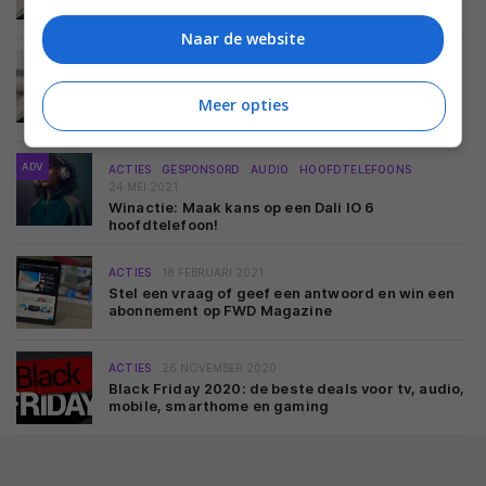
Thuistest JBL Live Pro+ TWS: Jeffrey Hooijer
(gebruiker 2)
Naar de website
ACTIES
AUDIO
GEBRUIKERSREVIEW
HOOFDTELEFOONS
29 MEI 2021
Meer opties
Thuistest JBL Live Pro+ TWS: Sarah Hooijer
(gebruiker 1)
ADV
ACTIES
GESPONSORD
AUDIO
HOOFDTELEFOONS
24 MEI 2021
Winactie: Maak kans op een Dali IO 6
hoofdtelefoon!
ACTIES
18 FEBRUARI 2021
Stel een vraag of geef een antwoord en win een
abonnement op FWD Magazine
ACTIES
26 NOVEMBER 2020
Black Friday 2020: de beste deals voor tv, audio,
mobile, smarthome en gaming