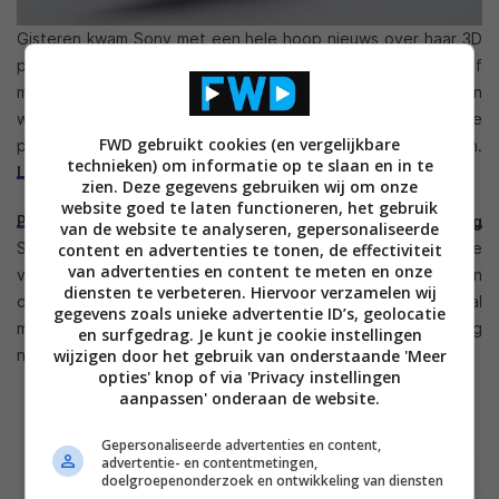
Gisteren kwam Sony met een hele hoop nieuws over haar 3D
producten van dit jaar, maar veel daarvan was al in meer of
mindere mate bekend. Waar we eigenlijk op hebben zitten
wachten zijn de prijzen. Vandaag hebben we dan toch de
FWD gebruikt cookies (en vergelijkbare
prijzen van de 3D series van Sony weten te achterhalen.
technieken) om informatie op te slaan en in te
Lees verder..
zien. Deze gegevens gebruiken wij om onze
website goed te laten functioneren, het gebruik
PS3 biedt deze zomer nog geen 3D Blu-ray ondersteuning
van de website te analyseren, gepersonaliseerde
Sony heeft aangekondigd dat de 3D firmware update die
content en advertenties te tonen, de effectiviteit
van advertenties en content te meten en onze
voor de zomer gepland staat voor de 3D Blu-ray spelers en
diensten te verbeteren. Hiervoor verzamelen wij
de PlayStation 3 geen 3D Blu-ray ondersteuning mogelijk zal
gegevens zoals unieke advertentie ID’s, geolocatie
maken in de PS3. 3D Blu-ray films kunnen voorlopig dus nog
en surfgedrag. Je kunt je cookie instellingen
wijzigen door het gebruik van onderstaande 'Meer
niet via de PS3 bekeken worden.
Lees verder..
opties' knop of via 'Privacy instellingen
aanpassen' onderaan de website.
Gepersonaliseerde advertenties en content,
advertentie- en contentmetingen,
doelgroepenonderzoek en ontwikkeling van diensten