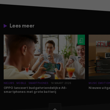
Lees meer
NIEUWS
MOBILE
SMARTPHONES
14 MAART 2026
MUSIC EMOTIO
OPPO lanceert budgetvriendelijke A6-
Nieuwe uitg
smartphones met grote batterij