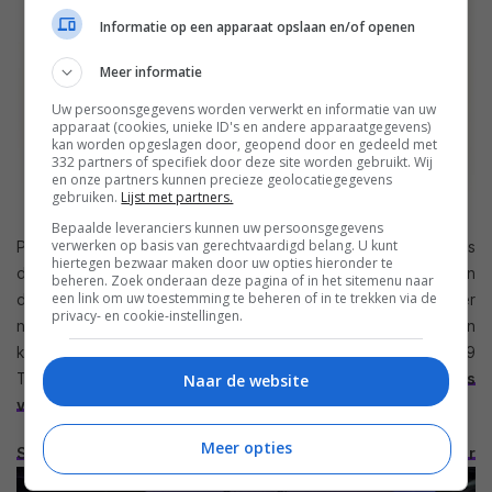
Informatie op een apparaat opslaan en/of openen
Meer informatie
Uw persoonsgegevens worden verwerkt en informatie van uw
apparaat (cookies, unieke ID's en andere apparaatgegevens)
kan worden opgeslagen door, geopend door en gedeeld met
332 partners of specifiek door deze site worden gebruikt. Wij
en onze partners kunnen precieze geolocatiegegevens
gebruiken.
Lijst met partners.
Bepaalde leveranciers kunnen uw persoonsgegevens
verwerken op basis van gerechtvaardigd belang. U kunt
Philips 3D TV in 2010 Philips gaat het komend jaar iets anders
hiertegen bezwaar maken door uw opties hieronder te
doen dan de andere merken. Natuurlijk gaat het merk mee in
beheren. Zoek onderaan deze pagina of in het sitemenu naar
een link om uw toestemming te beheren of in te trekken via de
de 3D revolutie, maar Philips vindt ook dat de consument hier
privacy- en cookie-instellingen.
niet perse de premium prijs voor hoeft te betalen. Niet alleen
komt Philips met een serie Full HD 3D TV’s, maar ook de 21:9
TV van het merk krijgt een 3D update mogelijkheid.
Lees
Naar de website
verder..
Meer opties
Sony PS3 3D games: minder kwaliteit voor 3D plezier