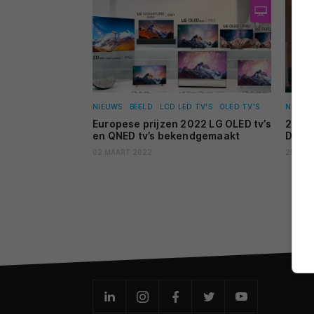
NIEUWS
BEELD
LCD LED TV'S
OLED TV'S
NIEUW
Europese prijzen 2022 LG OLED tv’s
2022 
en QNED tv’s bekendgemaakt
Dolby
02 MAART 2022
25 FEB