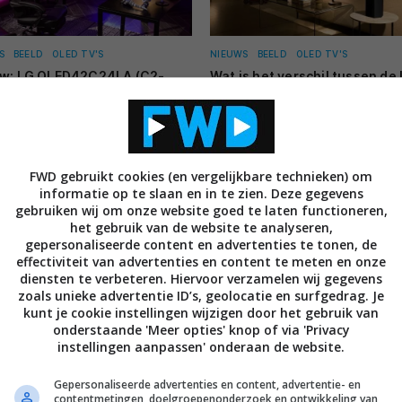
S
BEELD
OLED TV'S
NIEUWS
BEELD
OLED TV'S
ew: LG OLED42C24LA (C2-
Wat is het verschil tussen de
) oled-televisie
C24, C25 en C26 oled tv’s?
USTUS 2022
23 MEI 2022
FWD gebruikt cookies (en vergelijkbare technieken) om
informatie op te slaan en in te zien. Deze gegevens
gebruiken wij om onze website goed te laten functioneren,
het gebruik van de website te analyseren,
gepersonaliseerde content en advertenties te tonen, de
effectiviteit van advertenties en content te meten en onze
diensten te verbeteren. Hiervoor verzamelen wij gegevens
zoals unieke advertentie ID’s, geolocatie en surfgedrag. Je
RGROND
BEELD
LCD LED TV'S
NIEUWS
BEELD
OLED TV'S
kunt je cookie instellingen wijzigen door het gebruik van
V'S
LG 97-inch G2-serie oled tv 
onderstaande 'Meer opties' knop of via 'Privacy
25.000 euro kosten
d- en oled-televisies in 2022:
instellingen aanpassen' onderaan de website.
vernieuwingen op een rij
21 MAART 2022
RT 2022
Gepersonaliseerde advertenties en content, advertentie- en
contentmetingen, doelgroepenonderzoek en ontwikkeling van