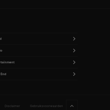
d
io
rtainment
 End
Disclaimer
Gebruiksvoorwaarden