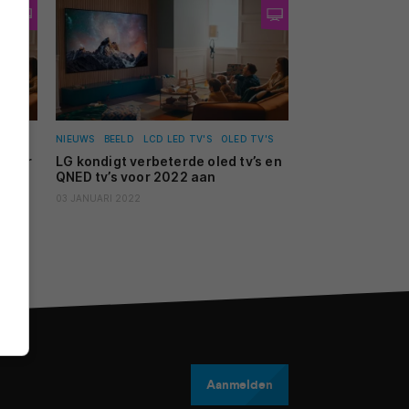
NIEUWS
BEELD
LCD LED TV'S
OLED TV'S
urder
LG kondigt verbeterde oled tv’s en
QNED tv’s voor 2022 aan
03 JANUARI 2022
Aanmelden