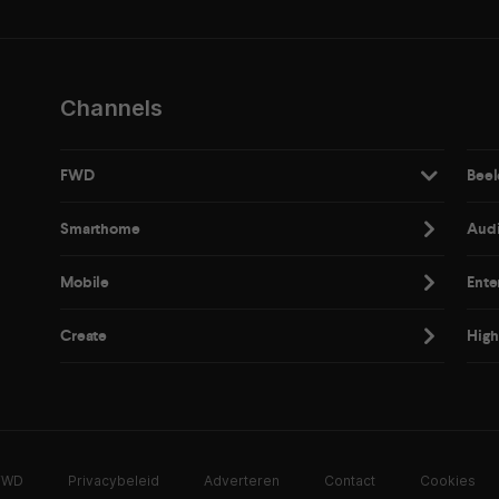
Channels
FWD
Beel
Smarthome
Aud
Mobile
Ente
Create
High
 FWD
Privacybeleid
Adverteren
Contact
Cookies