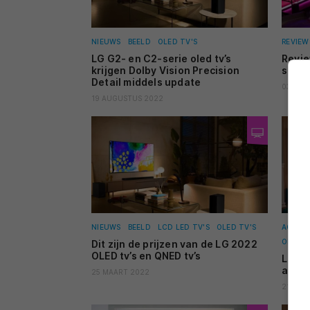
NIEUWS
BEELD
OLED TV'S
REVIEW
LG G2- en C2-serie oled tv’s
Revi
krijgen Dolby Vision Precision
serie
Detail middels update
03 AUG
19 AUGUSTUS 2022
NIEUWS
BEELD
LCD LED TV'S
OLED TV'S
ACHTE
OLED T
Dit zijn de prijzen van de LG 2022
OLED tv’s en QNED tv’s
LG lc
alle 
25 MAART 2022
21 MAA