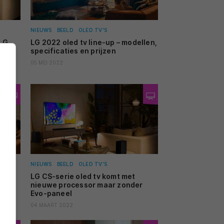
NIEUWS
BEELD
OLED TV'S
 LG
LG 2022 oled tv line-up – modellen,
specificaties en prijzen
05 MEI 2022
NIEUWS
BEELD
OLED TV'S
gaat
LG CS-serie oled tv komt met
nieuwe processor maar zonder
Evo-paneel
04 MAART 2022