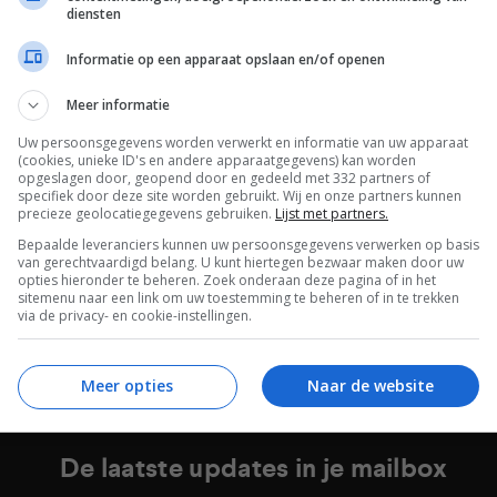
diensten
Informatie op een apparaat opslaan en/of openen
Meer informatie
Uw persoonsgegevens worden verwerkt en informatie van uw apparaat
(cookies, unieke ID's en andere apparaatgegevens) kan worden
S
BEELD
LCD LED TV'S
OLED TV'S
NIEUWS
BEELD
OLED TV'S
opgeslagen door, geopend door en gedeeld met 332 partners of
LG oled tv’s krijgen betere
specifiek door deze site worden gebruikt. Wij en onze partners kunnen
LG 48-inch C2 oled tv lijkt du
precieze geolocatiegegevens gebruiken.
Lijst met partners.
 Vision-ervaring
te worden dan C1-serie
RUARI 2022
07 FEBRUARI 2022
Bepaalde leveranciers kunnen uw persoonsgegevens verwerken op basis
van gerechtvaardigd belang. U kunt hiertegen bezwaar maken door uw
opties hieronder te beheren. Zoek onderaan deze pagina of in het
sitemenu naar een link om uw toestemming te beheren of in te trekken
via de privacy- en cookie-instellingen.
Meer opties
Naar de website
De laatste updates in je mailbox