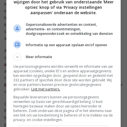
wijzigen door het gebruik van onderstaande 'Meer
hebben in combinatie met IFTTT heel wat extra
opties' knop of via 'Privacy instellingen
mogelijkheden. Als je ook slimme Hue lampen van Philips in
aanpassen' onderaan de website.
huis hebt kan je deze al op een handige manier met elkaar
Gepersonaliseerde advertenties en content,
koppelen. Zo kan je bijvoorbeeld
automatisch
de lichten
advertentie- en contentmetingen,
dimmen of aanzetten als Nest merkt dat je wel of niet
doelgroepenonderzoek en ontwikkeling van diensten
aanwezig bent.
Informatie op een apparaat opslaan en/of openen
Als je op vakantie bent kan je je Nest ook gebruiken om een
Meer informatie
oogje in de gaten te houden, zo kan je bijvoorbeeld een
melding ontvangen
als Nest merkt dat er iemand in je huis
Uw persoonsgegevens worden verwerkt en informatie van uw
apparaat (cookies, unieke ID's en andere apparaatgegevens)
aanwezig is. Je kan je Nest ook automatisch een bepaalde
kan worden opgeslagen door, geopend door en gedeeld met
temperatuur laten aannemen op basis van hoe warm of koud
332 partners of specifiek door deze site worden gebruikt. Wij
en onze partners kunnen precieze geolocatiegegevens
het buiten
is. Soortgelijke recepten zijn ook beschikbaar voor
gebruiken.
Lijst met partners.
de slimme thermostaten van
Honeywell
.
Bepaalde leveranciers kunnen uw persoonsgegevens
verwerken op basis van gerechtvaardigd belang. U kunt
Ook de slimme rook- en dioxinemelder van Nest, de Nest
hiertegen bezwaar maken door uw opties hieronder te
beheren. Zoek onderaan deze pagina of in het sitemenu naar
Protect, kan gekoppeld worden aan IFTTT. Zo kan je
een link om uw toestemming te beheren of in te trekken via de
bijvoorbeeld een
sms of telefoontje ontvangen
als er een
privacy- en cookie-instellingen.
probleem ontdekt wordt of de batterij bijna leeg is. Maar je