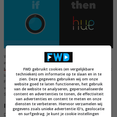
Wat meer originele recepten zijn ook te vinden voor de
intelligente lampen. Zo kan je bijvoorbeeld de lampen
blauw
FWD gebruikt cookies (en vergelijkbare
laten worden
wanneer het begint te regenen. Je kan ze ook
technieken) om informatie op te slaan en in te
laten
flikkeren
wanneer je in een foto “getagd” wordt op
zien. Deze gegevens gebruiken wij om onze
Facebook. De leukste vinden wij het recept die de lampen
website goed te laten functioneren, het gebruik
van kleur laat veranderen wanneer het ISS, International
van de website te analyseren, gepersonaliseerde
content en advertenties te tonen, de effectiviteit
Space Station,
boven je huis zweeft
.
van advertenties en content te meten en onze
diensten te verbeteren. Hiervoor verzamelen wij
Integratie met Nest & Nest Protect
gegevens zoals unieke advertentie ID’s, geolocatie
en surfgedrag. Je kunt je cookie instellingen
De slimme thermostaat en rook- & dioxinemelder van Nest