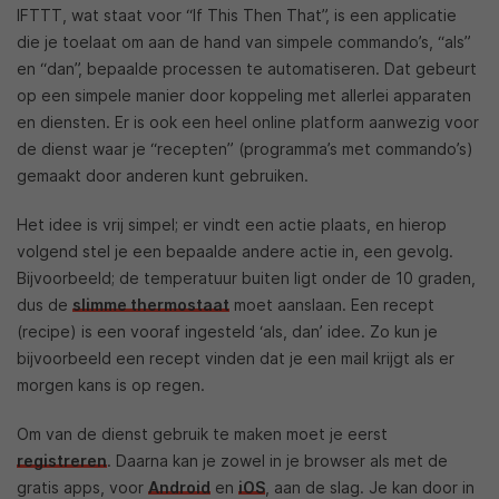
IFTTT, wat staat voor “If This Then That”, is een applicatie
die je toelaat om aan de hand van simpele commando’s, “als”
en “dan”, bepaalde processen te automatiseren. Dat gebeurt
op een simpele manier door koppeling met allerlei apparaten
en diensten. Er is ook een heel online platform aanwezig voor
de dienst waar je “recepten” (programma’s met commando’s)
gemaakt door anderen kunt gebruiken.
Het idee is vrij simpel; er vindt een actie plaats, en hierop
volgend stel je een bepaalde andere actie in, een gevolg.
Bijvoorbeeld; de temperatuur buiten ligt onder de 10 graden,
dus de
slimme thermostaat
moet aanslaan. Een recept
(recipe) is een vooraf ingesteld ‘als, dan’ idee. Zo kun je
bijvoorbeeld een recept vinden dat je een mail krijgt als er
morgen kans is op regen.
Om van de dienst gebruik te maken moet je eerst
registreren
. Daarna kan je zowel in je browser als met de
gratis apps, voor
Android
en
iOS
, aan de slag. Je kan door in