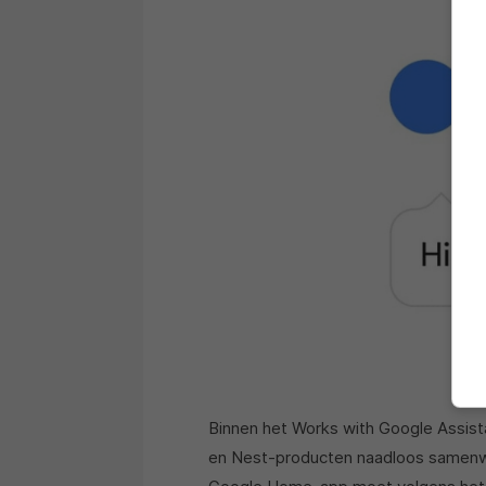
Binnen het Works with Google Assis
en Nest-producten naadloos samenw