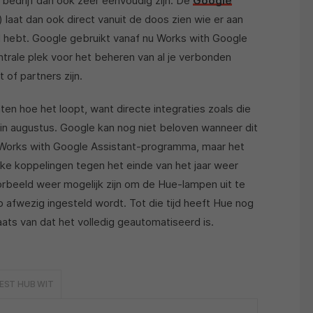
edrijf dan ook zeer eenvoudig zijn. De
Google
 laat dan ook direct vanuit de doos zien wie er aan
l hebt. Google gebruikt vanaf nu Works with Google
trale plek voor het beheren van al je verbonden
 of partners zijn.
en hoe het loopt, want directe integraties zoals die
in augustus. Google kan nog niet beloven wanneer dit
t Works with Google Assistant-programma, maar het
fieke koppelingen tegen het einde van het jaar weer
beeld weer mogelijk zijn om de Hue-lampen uit te
 afwezig ingesteld wordt. Tot die tijd heeft Hue nog
ats van dat het volledig geautomatiseerd is.
EST HUB WIT