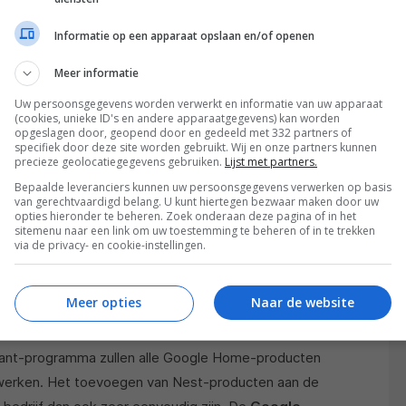
Informatie op een apparaat opslaan en/of openen
Meer informatie
Uw persoonsgegevens worden verwerkt en informatie van uw apparaat
(cookies, unieke ID's en andere apparaatgegevens) kan worden
opgeslagen door, geopend door en gedeeld met 332 partners of
specifiek door deze site worden gebruikt. Wij en onze partners kunnen
precieze geolocatiegegevens gebruiken.
Lijst met partners.
Bepaalde leveranciers kunnen uw persoonsgegevens verwerken op basis
van gerechtvaardigd belang. U kunt hiertegen bezwaar maken door uw
opties hieronder te beheren. Zoek onderaan deze pagina of in het
sitemenu naar een link om uw toestemming te beheren of in te trekken
via de privacy- en cookie-instellingen.
Meer opties
Naar de website
tant-programma zullen alle Google Home-producten
erken. Het toevoegen van Nest-producten aan de