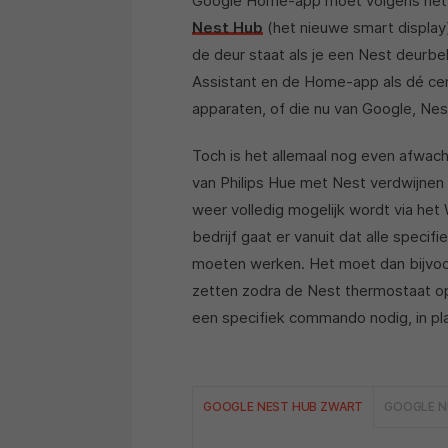
Google Home-app moet volgens het b
Nest Hub
(het nieuwe smart display)
de deur staat als je een Nest deurbe
Assistant en de Home-app als dé cen
apparaten, of die nu van Google, Nest
Toch is het allemaal nog even afwacht
van Philips Hue met Nest verdwijnen 
weer volledig mogelijk wordt via he
bedrijf gaat er vanuit dat alle speci
moeten werken. Het moet dan bijvoor
zetten zodra de Nest thermostaat op
een specifiek commando nodig, in pla
GOOGLE NEST HUB ZWART
GOOGLE N