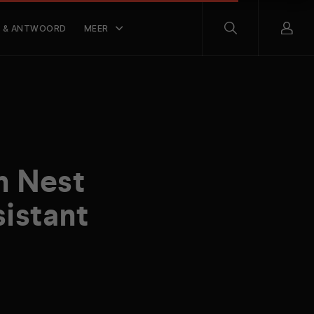
 & ANTWOORD
MEER
h Nest
istant