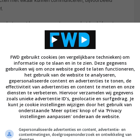
ucten met elkaar kunnen communiceren, bijvoorbeeld
f.
dus het smart home-ecosysteem van het bedrijf, met
van. Vanaf eind augustus stoppen alle Works with
en ontwikkelaars van die integraties ervoor gezorgd
t nieuwe Assistant-platform met Nest kunnen
FWD gebruikt cookies (en vergelijkbare technieken) om
informatie op te slaan en in te zien. Deze gegevens
gebruiken wij om onze website goed te laten functioneren,
elige data een belangrijke reden voor deze stap.
het gebruik van de website te analyseren,
oegang tot informatie over Nest-producten waarvan
gepersonaliseerde content en advertenties te tonen, de
effectiviteit van advertenties en content te meten en onze
r zouden mogen hebben. Denk bijvoorbeeld aan data
diensten te verbeteren. Hiervoor verzamelen wij gegevens
peratuurinstellingen en de mogelijkheden om camera’s
zoals unieke advertentie ID’s, geolocatie en surfgedrag. Je
kunt je cookie instellingen wijzigen door het gebruik van
externe events. Google wil voortaan zelf de partij zijn
onderstaande 'Meer opties' knop of via 'Privacy
n ook bepaalt wat ermee gebeurt. Het bedrijf wil zo
instellingen aanpassen' onderaan de website.
g geven tot deze informatie en daarom is alles nu in
Gepersonaliseerde advertenties en content, advertentie- en
contentmetingen, doelgroepenonderzoek en ontwikkeling van
diensten