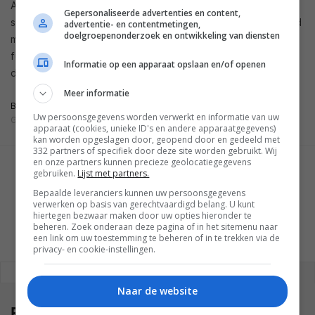
Assistant en de apparaten die draaien op Android. Dat zijn er
Gepersonaliseerde advertenties en content,
steeds meer, want heel wat fabrikanten komen de laatste tijd
advertentie- en contentmetingen,
doelgroepenonderzoek en ontwikkeling van diensten
met eigen slimme schermen de markt op. Hoe de nieuwe
functie er precies uit zal zien is nog niet zeker, maar zodra
Informatie op een apparaat opslaan en/of openen
dat bekend is, laten we dat uiteraard weten.
Meer informatie
BRON
Uw persoonsgegevens worden verwerkt en informatie van uw
GOOGLE
apparaat (cookies, unieke ID's en andere apparaatgegevens)
kan worden opgeslagen door, geopend door en gedeeld met
332 partners of specifiek door deze site worden gebruikt. Wij
en onze partners kunnen precieze geolocatiegegevens
GESCHREVEN DOOR
gebruiken.
Lijst met partners.
JIM PEDD
Bepaalde leveranciers kunnen uw persoonsgegevens
verwerken op basis van gerechtvaardigd belang. U kunt
hiertegen bezwaar maken door uw opties hieronder te
beheren. Zoek onderaan deze pagina of in het sitemenu naar
een link om uw toestemming te beheren of in te trekken via de
privacy- en cookie-instellingen.
REAGEREN
REACTIES (0)
Naar de website
Reacties
(0)