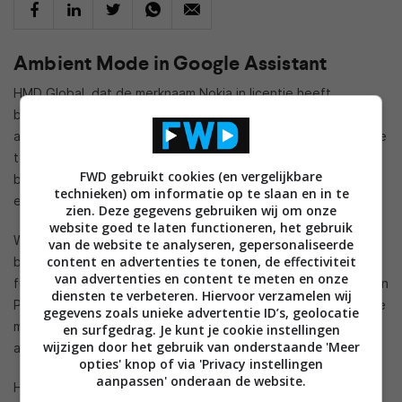
Ambient Mode in Google Assistant
HMD Global, dat de merknaam Nokia in licentie heeft,
bevestigde dat de Ambient Mode beschikbaar zal zijn op de
apparaten. De functie stelt je ertoe in staat visuele interactie
te hebben met Google Assistant, op het moment dat deze
FWD gebruikt cookies (en vergelijkbare
bijvoorbeeld opgeladen wordt. Zo verandert je telefoon in
technieken) om informatie op te slaan en in te
een slim scherm op het moment dat je die oplaadt.
zien. Deze gegevens gebruiken wij om onze
website goed te laten functioneren, het gebruik
We hoorden al iets over de nieuwe functie, toen Google
van de website te analyseren, gepersonaliseerde
content en advertenties te tonen, de effectiviteit
begon met de testfase van Android Q. Het is ook een
van advertenties en content te meten en onze
functionaliteit die we al eens zagen in de Pixel. Als die op een
diensten te verbeteren. Hiervoor verzamelen wij
Pixel Stand geplaatst wordt, zie je verschillende functies. Die
gegevens zoals unieke advertentie ID’s, geolocatie
mogelijkheid was een fijne toevoeging, die nu dus ook naar
en surfgedrag. Je kunt je cookie instellingen
wijzigen door het gebruik van onderstaande 'Meer
andere Android-apparaten zal komen.
opties' knop of via 'Privacy instellingen
aanpassen' onderaan de website.
Het past ook binnen de diepere integratie tussen Google