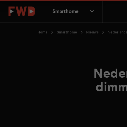
Smarthome
Home
Smarthome
Nieuws
Nederlands
Neder
dimme