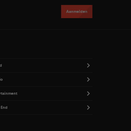
Aanmelden
d
io
rtainment
 End