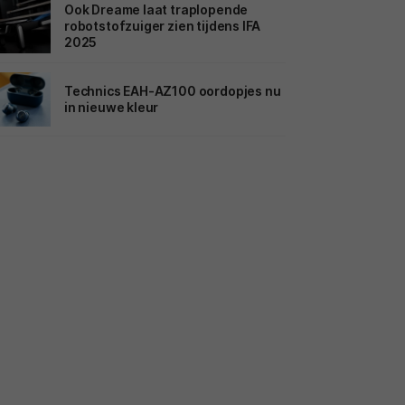
Ook Dreame laat traplopende
robotstofzuiger zien tijdens IFA
2025
Technics EAH-AZ100 oordopjes nu
in nieuwe kleur