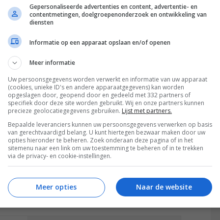
Gepersonaliseerde advertenties en content, advertentie- en
contentmetingen, doelgroepenonderzoek en ontwikkeling van
diensten
k overweg met de grootste slimme assistenten.
Informatie op een apparaat opslaan en/of openen
stem bedienen. De Home Smart-app doet het
 de dimmer dus wel kan koppelen aan Ikea-lampen,
Meer informatie
Hoe goed de dimmer werkt, hangt volgens EcoBright
Uw persoonsgegevens worden verwerkt en informatie van uw apparaat
mer. Niet elke lamp kan tot honderd procent gedimd
(cookies, unieke ID's en andere apparaatgegevens) kan worden
opgeslagen door, geopend door en gedeeld met 332 partners of
alleerd werkt het vergelijkbaar met andere dimmers;
specifiek door deze site worden gebruikt. Wij en onze partners kunnen
f uit, door te draaien wordt de helderheid van de
precieze geolocatiegegevens gebruiken.
Lijst met partners.
koop voor 140 euro.
Bepaalde leveranciers kunnen uw persoonsgegevens verwerken op basis
van gerechtvaardigd belang. U kunt hiertegen bezwaar maken door uw
opties hieronder te beheren. Zoek onderaan deze pagina of in het
sitemenu naar een link om uw toestemming te beheren of in te trekken
via de privacy- en cookie-instellingen.
Meer opties
Naar de website