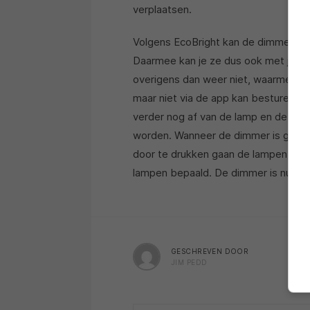
verplaatsen.
Volgens EcoBright kan de dimmer oo
Daarmee kan je ze dus ook met je 
overigens dan weer niet, waarmee je
maar niet via de app kan besturen. 
verder nog af van de lamp en de dim
worden. Wanneer de dimmer is geïnst
door te drukken gaan de lampen aan o
lampen bepaald. De dimmer is nu te 
GESCHREVEN DOOR
JIM PEDD