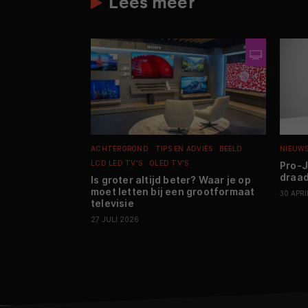
Lees meer
ACHTERGROND
TIPS EN ADVIES
BEELD
NIEUW
LCD LED TV'S
OLED TV'S
Pro-J
draad
Is groter altijd beter? Waar je op
moet letten bij een grootformaat
30 APRI
televisie
27 JULI 2026