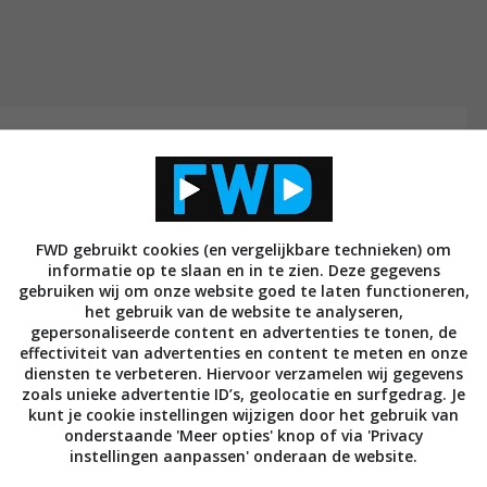
t
et bedrijf de eerste ter wereld die zowel Zigbee als
at lampen van bedrijven als
Ikea
,
Philips
en ook
ok andere merken doen mee aan de twee
FWD gebruikt cookies (en vergelijkbare technieken) om
informatie op te slaan en in te zien. Deze gegevens
 hoeveelheid lampen aan de dimmer gekoppeld kan
gebruiken wij om onze website goed te laten functioneren,
het gebruik van de website te analyseren,
gepersonaliseerde content en advertenties te tonen, de
effectiviteit van advertenties en content te meten en onze
en betreft, ondersteunt de EcoBright-dimmer
diensten te verbeteren. Hiervoor verzamelen wij gegevens
aar- halogeen en gloeilampen kan maximaal 300 watt
zoals unieke advertentie ID’s, geolocatie en surfgedrag. Je
l twee protocollen ondersteunt, kan dat niet
kunt je cookie instellingen wijzigen door het gebruik van
onderstaande 'Meer opties' knop of via 'Privacy
seld worden tussen de twee protocollen. Dat doe je
instellingen aanpassen' onderaan de website.
immer te halen en vervolgens een schuifje te