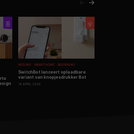
NIEUWS
SMARTHOME
BEDIENING
NIEUWS
MOBILE
A
SwitchBot lanceert oplaadbare
Review: Google 
variant van knopjesdrukker Bot
Uitstekende mi
rto
vernieuwing
design
14 APRIL 2026
04 MAART 2026