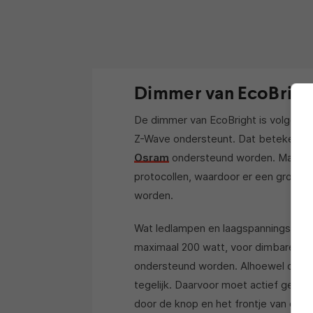
Dimmer van EcoBrigh
De dimmer van EcoBright is volgens h
Z-Wave ondersteunt. Dat betekent d
Osram
ondersteund worden. Maar o
protocollen, waardoor er een grote
worden.
Wat ledlampen en laagspanningslamp
maximaal 200 watt, voor dimbare sp
ondersteund worden. Alhoewel de boe
tegelijk. Daarvoor moet actief gewis
door de knop en het frontje van de d