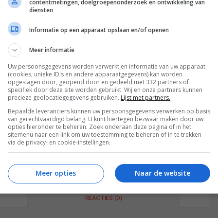
contentmetingen, doelgroepenonderzoek en ontwikkeling van
diensten
Informatie op een apparaat opslaan en/of openen
aakt het mogelijk smarthomeproducten van
ren. In tegenstelling tot andere oplossingen die
Meer informatie
xa kunnen bedienen, biedt het systeem uitgebreide
Uw persoonsgegevens worden verwerkt en informatie van uw apparaat
r Pack van dit smarthomesysteem is verkrijgbaar
(cookies, unieke ID's en andere apparaatgegevens) kan worden
opgeslagen door, geopend door en gedeeld met 332 partners of
. Maandelijkse abonnementskosten zijn niet van
specifiek door deze site worden gebruikt. Wij en onze partners kunnen
l-updates zijn daarnaast gratis.
precieze geolocatiegegevens gebruiken.
Lijst met partners.
Bepaalde leveranciers kunnen uw persoonsgegevens verwerken op basis
van gerechtvaardigd belang. U kunt hiertegen bezwaar maken door uw
opties hieronder te beheren. Zoek onderaan deze pagina of in het
sitemenu naar een link om uw toestemming te beheren of in te trekken
via de privacy- en cookie-instellingen.
Meer opties
Naar de website
REACTIES (0)