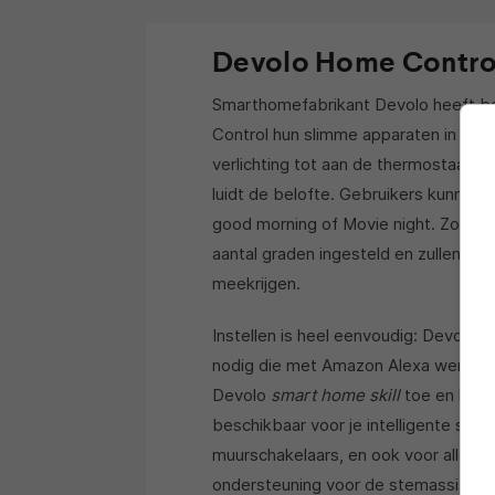
Devolo Home Contro
Smarthomefabrikant Devolo heeft b
Control hun slimme apparaten in hui
verlichting tot aan de thermostaat: 
luidt de belofte. Gebruikers kunnen t
good morning of Movie night. Zo wo
aantal graden ingesteld en zullen oo
meekrijgen.
Instellen is heel eenvoudig: Devolo
nodig die met Amazon Alexa werken.
Devolo
smart home skill
toe en klaa
beschikbaar voor je intelligente sto
muurschakelaars, en ook voor alle scen
ondersteuning voor de stemassistent