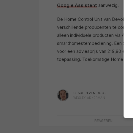
Google Assistent
aanwezig.
De Home Control Unit van Devolo m
verschillende producenten te combine
alleen individuele producten via Ale
smarthomestembediening. Een Starte
voor een adviesprijs van 219,90 euro
toepassing. Toekomstige Home Contro
GESCHREVEN DOOR
WESLEY AKKERMAN
REAGEREN