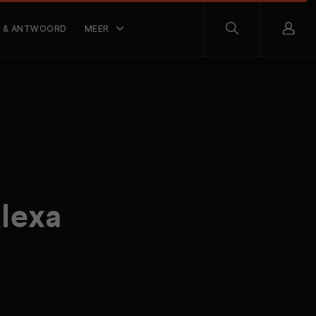
 & ANTWOORD
MEER
l
lexa