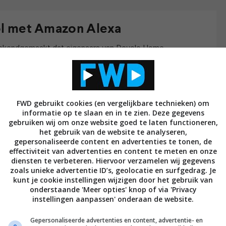
l met Amazon Alexa
ekendgemaakt dat eigenaars van Devolo Home
s nu kunnen aansturen met
Amazon Alexa
. Van
je hebt geen schakelaars of smartphones meer nodig,
evens verschillende scenario’s instellen, zoals My
rdt de temperatuur automatisch op een bepaald
FWD gebruikt cookies (en vergelijkbare technieken) om
informatie op te slaan en in te zien. Deze gegevens
k de lampen de juiste helderheid, kleur en warmte
gebruiken wij om onze website goed te laten functioneren,
het gebruik van de website te analyseren,
gepersonaliseerde content en advertenties te tonen, de
effectiviteit van advertenties en content te meten en onze
 Home Control-eigenaren hebben alleen apparaten
diensten te verbeteren. Hiervoor verzamelen wij gegevens
 In de bijbehorende Alexa-app voeg je vervolgens de
zoals unieke advertentie ID’s, geolocatie en surfgedrag. Je
kunt je cookie instellingen wijzigen door het gebruik van
r is Kees. Vanaf dat moment is stembediening
onderstaande 'Meer opties' knop of via 'Privacy
pcontact, radiator- en kamerthermostaten en
instellingen aanpassen' onderaan de website.
ario’s, regels en tijdsinstellingen. Naast
Gepersonaliseerde advertenties en content, advertentie- en
 van Amazon, is er ook al ondersteuning voor