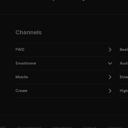
Channels
FWD
Beel
Smarthome
Aud
Mobile
Ente
Create
High
 FWD
Privacybeleid
Adverteren
Contact
Cookies