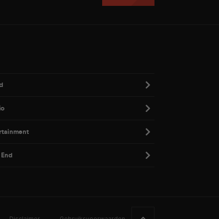
d
io
rtainment
 End
Disclaimer
Gebruiksvoorwaarden