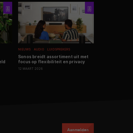
NIEUWS
AUDIO
LUIDSPREKERS
NIEUWS
SMARTHO
PERSOONLIJKE VER
Sonos breidt assortiment uit met
eld
focus op flexibiliteit en privacy
BRITA LARQ iQ 
waterfles met 
12 MAART 2026
05 JUNI 2026
Aanmelden