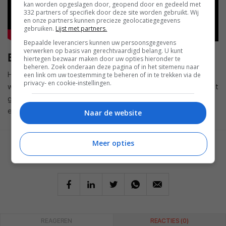
kan worden opgeslagen door, geopend door en gedeeld met
332 partners of specifiek door deze site worden gebruikt. Wij
en onze partners kunnen precieze geolocatiegegevens
gebruiken.
Lijst met partners.
Bepaalde leveranciers kunnen uw persoonsgegevens
verwerken op basis van gerechtvaardigd belang. U kunt
Blijf alert bij je spraakassistent
hiertegen bezwaar maken door uw opties hieronder te
beheren. Zoek onderaan deze pagina of in het sitemenu naar
Hoewel spraakassistenten inmiddels al jaren bestaan en
een link om uw toestemming te beheren of in te trekken via de
privacy- en cookie-instellingen.
waarschijnlijk al alles is gevraagd, kunnen we er dus niet vanuit
gaan dat alle foutjes zijn gladgestreken. Blijf dus altijd alert
en zelf nadenken als je een spraakassistent om hulp vraagt.
Naar de website
Meer opties
GESCHREVEN DOOR
LAURA JENNY
REAGEREN
REACTIES (0)