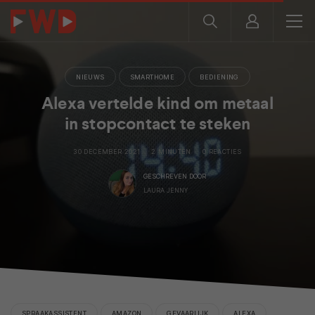
NIEUWS
SMARTHOME
BEDIENING
Alexa vertelde kind om metaal
in stopcontact te steken
30 DECEMBER 2021
2 MINUTEN
0 REACTIES
GESCHREVEN DOOR
LAURA JENNY
SPRAAKASSISTENT
AMAZON
GEVAARLIJK
ALEXA