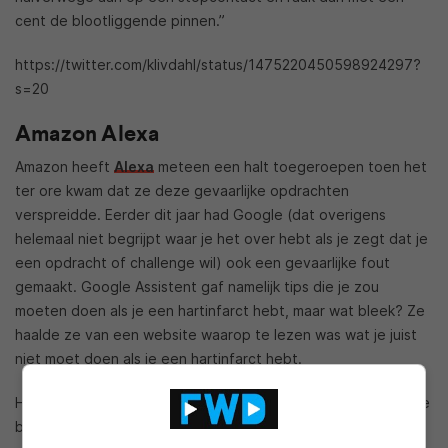
cent de blootliggende pinnen.”
https://twitter.com/klivdahl/status/1475220450598924297?
s=20
Amazon Alexa
Amazon heeft
Alexa
meteen een halt toegeroepen toen het
ter ore kwam dat ze deze gevaarlijke opdrachten
verspreidde. Eerder dit jaar had Google (dat overigens
helemaal niet begrijpt waar je het over hebt als je zegt dat je
een opdracht of challenge wil) ook een gevaarlijke fout
gemaakt. Google Assistent gaf namelijk tips die je zou
moeten doen als je een hartinfarct hebt, maar wat bleek? Ze
haalde ze van een website waarop te lezen was wat je juist
niet moet doen als je een hartinfarct hebt.
Het is en blijft verstandig om als het om internet gaat altijd te
bedenken of iets wel klopt. Gelukkig geven