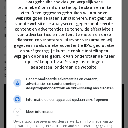
spraakassistenten altijd wel aan waar ze informatie vandaan
FWD gebruikt cookies (en vergelijkbare
technieken) om informatie op te slaan en in te
halen, al missen we ook soms informatie over waar je iets
zien. Deze gegevens gebruiken wij om onze
vandaan kunt halen. Als je bijvoorbeeld de Google Assistent
website goed te laten functioneren, het gebruik
aangeef dat je zelfmoord wil plegen, dan krijg je alleen te
van de website te analyseren, gepersonaliseerde
horen dat je op het internet terecht kan voor hulp of
content en advertenties te tonen, de effectiviteit
van advertenties en content te meten en onze
informatie als je kampt met zwaarmoedige gedachten.
diensten te verbeteren. Hiervoor verzamelen wij
gegevens zoals unieke advertentie ID’s, geolocatie
Opmerkelijk, want waarom komt het dan niet met een pagina
en surfgedrag. Je kunt je cookie instellingen
met meer informatie of het telefoonnummer 0800-0113. Het
wijzigen door het gebruik van onderstaande 'Meer
opties' knop of via 'Privacy instellingen
is zelfs nog iets gekker: als je zegt dat je zelfmoord wil
aanpassen' onderaan de website.
plegen, dan antwoordt
Google Assistent
dat je niet alleen
bent. Klinkt natuurlijk een beetje gek.
Gepersonaliseerde advertenties en content,
advertentie- en contentmetingen,
doelgroepenonderzoek en ontwikkeling van diensten
Informatie op een apparaat opslaan en/of openen
Meer informatie
Uw persoonsgegevens worden verwerkt en informatie van uw
apparaat (cookies, unieke ID's en andere apparaatgegevens)