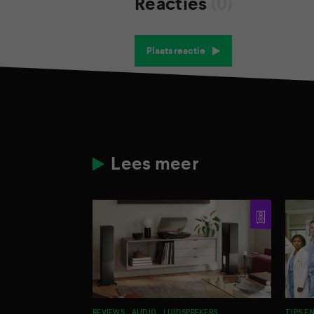
Reacties
(0)
Plaats reactie
Lees meer
REVIEWS
AUDIO
LUIDSPREKERS
TIPS E