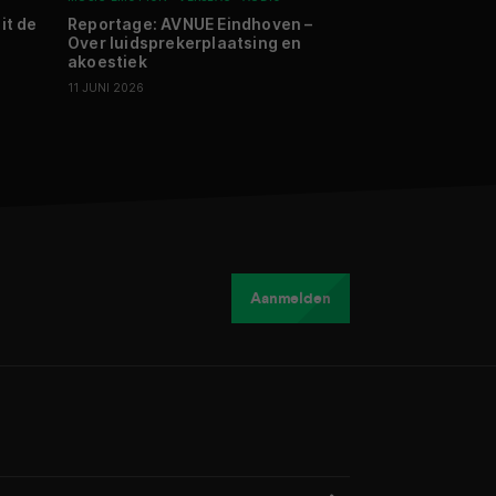
it de
Reportage: AVNUE Eindhoven –
Review: Compl
Over luidsprekerplaatsing en
Reference lijn 
akoestiek
‘t-Harde – Nieu
enthousiasme, 
11 JUNI 2026
18 JUNI 2026
Aanmelden