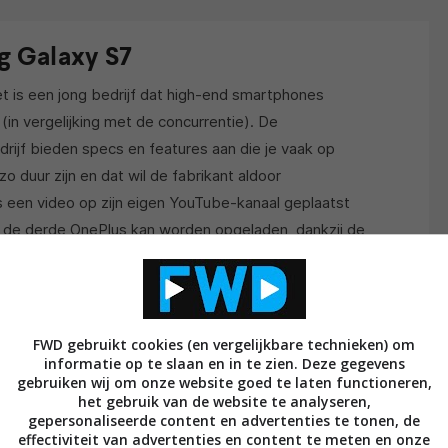
g Galaxy S7
et is een jong bedrijf dat high-end smartphones
 (in vergelijking met de concurrentie). De
rijf bieden specs en features aan die je vaak op
 duur zijn en dat wil de fabrikant aldoor
een video op zijn eigen YouTube-kanaal geplaatst
el de derde OnePlus kan worden opgeladen, dankzij de
n van de video: jouw ervaring kan anders zijn, wanneer
n OnePlus is ingesteld. Desondanks is de boodschap
FWD gebruikt cookies (en vergelijkbare technieken) om
d snel opgeladen. Na dertig minuten beschikt de
informatie op te slaan en in te zien. Deze gegevens
gebruiken wij om onze website goed te laten functioneren,
ge, terwijl de Galaxy S7 hangt op vijftig procent
het gebruik van de website te analyseren,
. Daarna wordt er nog een test gedaan – en die
gepersonaliseerde content en advertenties te tonen, de
 feit dat de OnePlus een lagere resolutie heeft, helpt
effectiviteit van advertenties en content te meten en onze