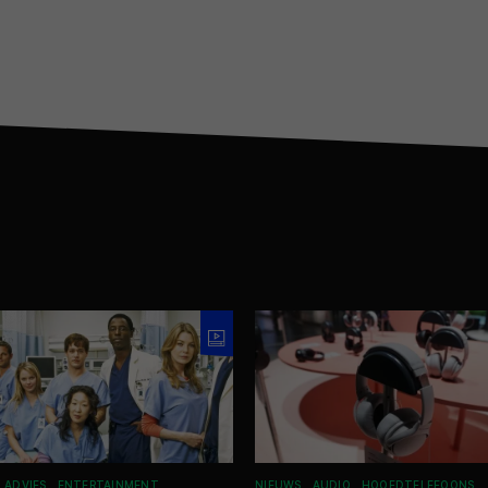
N ADVIES
ENTERTAINMENT
NIEUWS
AUDIO
HOOFDTELEFOONS