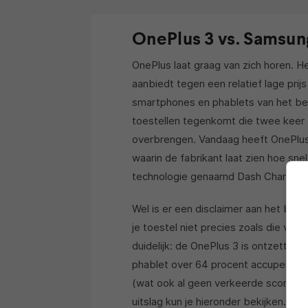
OnePlus 3 vs. Samsun
OnePlus laat graag van zich horen. H
aanbiedt tegen een relatief lage prijs
smartphones en phablets van het bed
toestellen tegenkomt die twee keer zo
overbrengen. Vandaag heeft OnePlus 
waarin de fabrikant laat zien hoe sn
technologie genaamd Dash Charge.
Wel is er een disclaimer aan het begi
je toestel niet precies zoals die va
duidelijk: de OnePlus 3 is ontzetten
phablet over 64 procent accupercenta
(wat ook al geen verkeerde score is)
uitslag kun je hieronder bekijken. Het