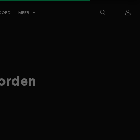
OORD
MEER
worden