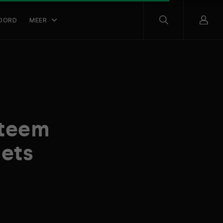
OORD
MEER
steem
lets