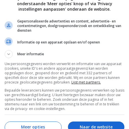
ten van tablets en accessoires enthousiast zijn over
onderstaande 'Meer opties' knop of via 'Privacy
duct en licentierechten willen voor RingO, zodat ze
instellingen aanpassen' onderaan de website.
 kunnen opnemen.”
Gepersonaliseerde advertenties en content, advertentie- en
krijgbaar bij diverse grote detailhandels en Apple
contentmetingen, doelgroepenonderzoek en ontwikkeling van
diensten
en en Europa.
Informatie op een apparaat opslaan en/of openen
Meer informatie
R MOUNT
VOGELS BASECOVER
Uw persoonsgegevens worden verwerkt en informatie van uw apparaat
(cookies, unieke ID's en andere apparaatgegevens) kan worden
opgeslagen door, geopend door en gedeeld met 332 partners of
specifiek door deze site worden gebruikt. Wij en onze partners kunnen
r te koop.
precieze geolocatiegegevens gebruiken.
Lijst met partners.
 reviews en achtergronden.
Bepaalde leveranciers kunnen uw persoonsgegevens verwerken op basis
van gerechtvaardigd belang. U kunt hiertegen bezwaar maken door uw
opties hieronder te beheren. Zoek onderaan deze pagina of in het
sitemenu naar een link om uw toestemming te beheren of in te trekken
via de privacy- en cookie-instellingen.
Meer opties
Naar de website