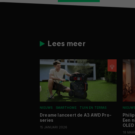
Lees meer
NIEUWS
SMARTHOME
TUIN EN TERRAS
NIEUW
Dreame lanceert de A3 AWD Pro-
Phili
series
Een n
OLED
15 JANUARI 2026
18 MAA