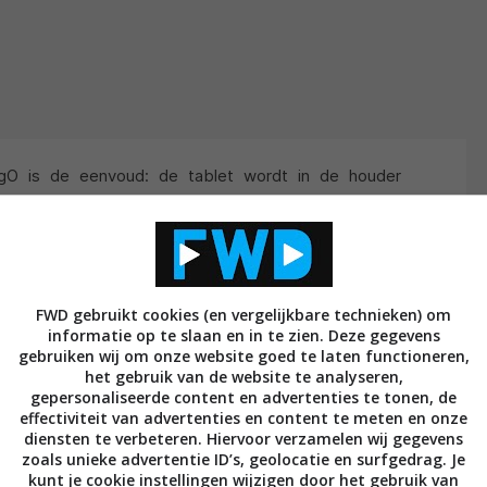
ngO is de eenvoud: de tablet wordt in de houder
ndere steun van de productgroep kan worden geklikt:
 steun, en meer. Met een druk op de knop los en met
teun.
estigingssysteem voor de iPad in september 2010
FWD gebruikt cookies (en vergelijkbare technieken) om
informatie op te slaan en in te zien. Deze gegevens
der de naam
Mount & Cover
. Tijdens MacWorld in San
gebruiken wij om onze website goed te laten functioneren,
steem in de Verenigde Staten geïntroduceerd onder de
het gebruik van de website te analyseren,
gepersonaliseerde content en advertenties te tonen, de
bert Zeeman, VP Innovations bij Vogel’s: “We wilden
effectiviteit van advertenties en content te meten en onze
 ons gepatenteerde systeem. Mount & Cover was
diensten te verbeteren. Hiervoor verzamelen wij gegevens
zoals unieke advertentie ID’s, geolocatie en surfgedrag. Je
ijl RingO geschikt is voor een groot aantal bekende
kunt je cookie instellingen wijzigen door het gebruik van