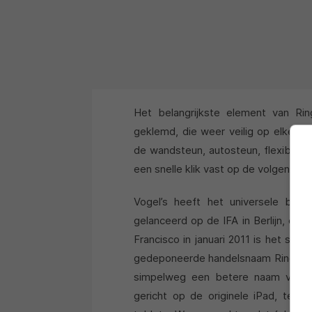
Het belangrijkste element van Ri
geklemd, die weer veilig op elke a
de wandsteun, autosteun, flexibele
een snelle klik vast op de volgende s
Vogel’s heeft het universele bev
gelanceerd op de IFA in Berlijn, on
Francisco in januari 2011 is het sy
gedeponeerde handelsnaam RingO. Al
simpelweg een betere naam voor
gericht op de originele iPad, terw