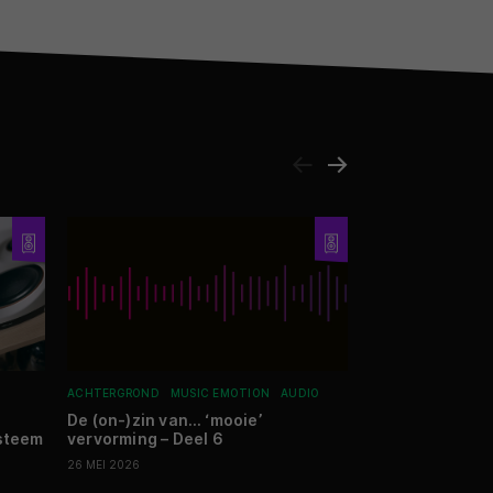
ACHTERGROND
MUSIC EMOTION
AUDIO
REVIEWS
SMARTHO
De (on-)zin van… ‘mooie’
Review: Marste
ysteem
vervorming – Deel 6
thuisbatterij –
zo slim
26 MEI 2026
01 FEBRUARI 2026