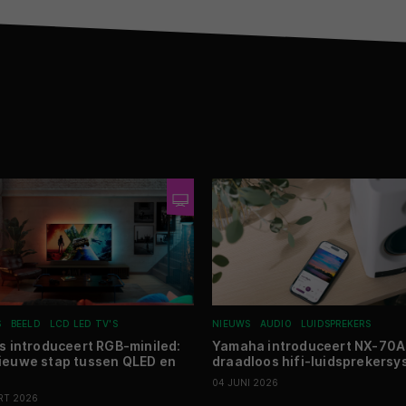
S
BEELD
LCD LED TV'S
NIEUWS
AUDIO
LUIDSPREKERS
ps introduceert RGB-miniled:
Yamaha introduceert NX-70A
ieuwe stap tussen QLED en
draadloos hifi-luidsprekers
04 JUNI 2026
RT 2026