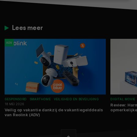
Lees meer
ADV
GESPONSORD
SMARTHOME
VEILIGHEID EN BEVEILIGING
DIGITAL MOVIE
18 MEI 2026
Review: Harm
Veilig op vakantie dankzij de vakantiegelddeals
opmerkelijke
van Reolink (ADV)