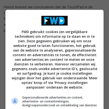
Hieruit kunnen we concluderen dat de TouchPad in de
toekomst ook met 3G functionaliteit gelanceerd zal worden.
Wanneer dit gaat gebeuren is nog lastig in te schatten
aangezien we niet weten in welk stadium van het proces dit
prototype zich bevindt.
FWD gebruikt cookies (en vergelijkbare
technieken) om informatie op te slaan en in te
zien. Deze gegevens gebruiken wij om onze
website goed te laten functioneren, het gebruik
van de website te analyseren, gepersonaliseerde
content en advertenties te tonen, de effectiviteit
van advertenties en content te meten en onze
diensten te verbeteren. Hiervoor verzamelen wij
gegevens zoals unieke advertentie ID’s, geolocatie
en surfgedrag. Je kunt je cookie instellingen
wijzigen door het gebruik van onderstaande 'Meer
opties' knop of via 'Privacy instellingen
aanpassen' onderaan de website.
Gepersonaliseerde advertenties en content,
advertentie- en contentmetingen,
doelgroepenonderzoek en ontwikkeling van diensten