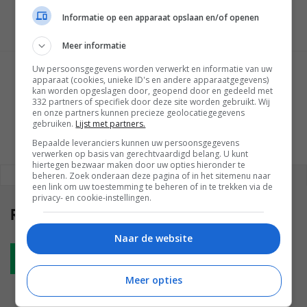
Informatie op een apparaat opslaan en/of openen
Meer informatie
Uw persoonsgegevens worden verwerkt en informatie van uw
GESCHREVEN DOOR
apparaat (cookies, unieke ID's en andere apparaatgegevens)
kan worden opgeslagen door, geopend door en gedeeld met
MARTIJN CHEL
332 partners of specifiek door deze site worden gebruikt. Wij
en onze partners kunnen precieze geolocatiegegevens
gebruiken.
Lijst met partners.
Bepaalde leveranciers kunnen uw persoonsgegevens
verwerken op basis van gerechtvaardigd belang. U kunt
hiertegen bezwaar maken door uw opties hieronder te
REAGEREN
REACTIES (0)
beheren. Zoek onderaan deze pagina of in het sitemenu naar
een link om uw toestemming te beheren of in te trekken via de
privacy- en cookie-instellingen.
Reacties
(0)
Naar de website
Plaats reactie
Meer opties