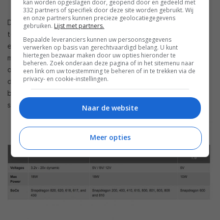
kan worden opgeslagen door, geopend door en gedeeld met
332 partners of specifiek door deze site worden gebruikt. Wij
en onze partners kunnen precieze geolocatiegegevens
Door bij elke fase van het opladen het juiste aantal voltages
gebruiken.
Lijst met partners.
te leveren wordt er zo efficiënt mogelijk opgeladen. De
Bepaalde leveranciers kunnen uw persoonsgegevens
energie die verloren gaat bij het opladen wordt zo tot een
verwerken op basis van gerechtvaardigd belang. U kunt
hiertegen bezwaar maken door uw opties hieronder te
minimum beperkt. Bij het opladen wordt overtollige energie
beheren. Zoek onderaan deze pagina of in het sitemenu naar
omgezet in warmte. Een warme accu gaat minder lang mee
een link om uw toestemming te beheren of in te trekken via de
privacy- en cookie-instellingen.
dan een koudere accu, waardoor QC 3.0 ook nog eens
beter is voor de levensduur van de batterij van je
smartphone.
Naar de website
Meer opties