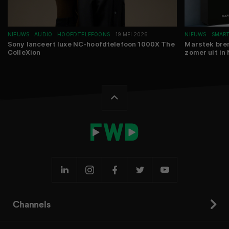
NIEUWS
AUDIO
HOOFDTELEFOONS
19 MEI 2026
NIEUWS
SMAR
Sony lanceert luxe NC-hoofdtelefoon 1000X The
Marstek bre
ColleXion
zomer uit in
Channels