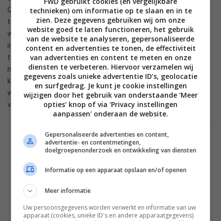
FWD gebruikt cookies (en vergelijkbare
Quick Charge 2.0. In die efficiëntie zit hem dan ook de winst
technieken) om informatie op te slaan en in te
zien. Deze gegevens gebruiken wij om onze
tegenover QC 2.0. Door verschillende soorten voltages
website goed te laten functioneren, het gebruik
wordt een accu efficiënter opgeladen. Bij QC 2.0 konden er
van de website te analyseren, gepersonaliseerde
in totaal 4 soorten voltages als output worden gebruikt,
content en advertenties te tonen, de effectiviteit
van advertenties en content te meten en onze
terwijl bij QC 3.0 elk voltage tussen de 3.2 Volt en en 20 Volt
diensten te verbeteren. Hiervoor verzamelen wij
met een interval van 0.2 Volt kan worden gebruikt. Hiermee
gegevens zoals unieke advertentie ID’s, geolocatie
kan tijdens het opladen het benodigde voltage dynamisch
en surfgedrag. Je kunt je cookie instellingen
worden aangepast. Hoe voller de batterij wordt, hoe minder
wijzigen door het gebruik van onderstaande 'Meer
opties' knop of via 'Privacy instellingen
voltage nodig is.
aanpassen' onderaan de website.
Gepersonaliseerde advertenties en content,
advertentie- en contentmetingen,
doelgroepenonderzoek en ontwikkeling van diensten
Informatie op een apparaat opslaan en/of openen
Meer informatie
Uw persoonsgegevens worden verwerkt en informatie van uw
apparaat (cookies, unieke ID's en andere apparaatgegevens)