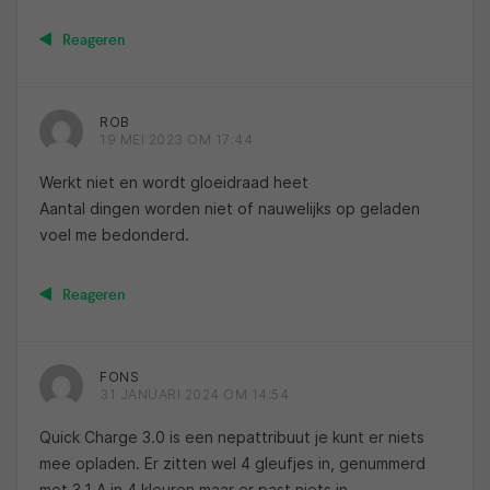
Reageren
ROB
19 MEI 2023 OM 17:44
Werkt niet en wordt gloeidraad heet
Aantal dingen worden niet of nauwelijks op geladen
voel me bedonderd.
Reageren
FONS
31 JANUARI 2024 OM 14:54
Quick Charge 3.0 is een nepattribuut je kunt er niets
mee opladen. Er zitten wel 4 gleufjes in, genummerd
met 3.1 A in 4 kleuren maar er past niets in…