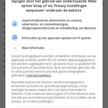
wijzigen door het gebruik van onderstaande 'Meer
in Noord-Amerika voor de helft van de originele prijs verkocht
opties' knop of via 'Privacy instellingen
wordt: drieduizend euro. Een Europese prijs is niet bekend.
aanpassen' onderaan de website.
Daarnaast brengt Panasonic nog een versie van deze tablet
Gepersonaliseerde advertenties en content,
advertentie- en contentmetingen,
op de markt, die iets hoger geprijsd is (prijs is niet bekend).
doelgroepenonderzoek en ontwikkeling van diensten
Deze hoger geprijsde Toughpad wordt omschreven als een
‘prestatiemodel’, heeft een grafische kaart van Nvidia en
Informatie op een apparaat opslaan en/of openen
beschikt over een standaard meegeleverde stylus. Die
Meer informatie
overigens ook los te koop is voor het goedkopere model.
Panasonic zet de Panasonic Toughpad, met z’n 4k-scherm,
Uw persoonsgegevens worden verwerkt en informatie van uw
apparaat (cookies, unieke ID's en andere apparaatgegevens)
neer als een oplossing voor digitale creatievelingen – je zult
kan worden opgeslagen door, geopend door en gedeeld met
de tablet niet tegenkomen bij de gemiddelde consument
332 partners of specifiek door deze site worden gebruikt. Wij
en onze partners kunnen precieze geolocatiegegevens
thuis.
gebruiken.
Lijst met partners.
Bepaalde leveranciers kunnen uw persoonsgegevens
verwerken op basis van gerechtvaardigd belang. U kunt
hiertegen bezwaar maken door uw opties hieronder te
GESCHREVEN DOOR
beheren. Zoek onderaan deze pagina of in het sitemenu naar
WESLEY AKKERMAN
een link om uw toestemming te beheren of in te trekken via de
privacy- en cookie-instellingen.