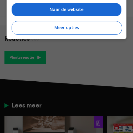
Naar de website
REAGEREN
REACTIES (0)
Meer opties
Reacties
(0)
Plaats reactie
Lees meer