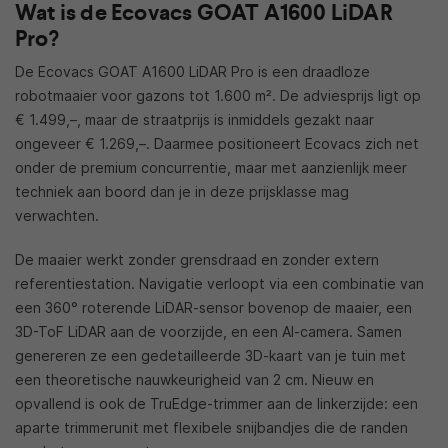
Wat is de Ecovacs GOAT A1600 LiDAR
Pro?
De Ecovacs GOAT A1600 LiDAR Pro is een draadloze
robotmaaier voor gazons tot 1.600 m². De adviesprijs ligt op
€ 1.499,–, maar de straatprijs is inmiddels gezakt naar
ongeveer € 1.269,–. Daarmee positioneert Ecovacs zich net
onder de premium concurrentie, maar met aanzienlijk meer
techniek aan boord dan je in deze prijsklasse mag
verwachten.
De maaier werkt zonder grensdraad en zonder extern
referentiestation. Navigatie verloopt via een combinatie van
een 360° roterende LiDAR-sensor bovenop de maaier, een
3D-ToF LiDAR aan de voorzijde, en een AI-camera. Samen
genereren ze een gedetailleerde 3D-kaart van je tuin met
een theoretische nauwkeurigheid van 2 cm. Nieuw en
opvallend is ook de TruEdge-trimmer aan de linkerzijde: een
aparte trimmerunit met flexibele snijbandjes die de randen