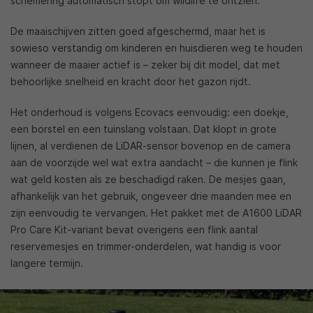
schemering automatisch stopt om wildlife te ontzien.
De maaischijven zitten goed afgeschermd, maar het is
sowieso verstandig om kinderen en huisdieren weg te houden
wanneer de maaier actief is – zeker bij dit model, dat met
behoorlijke snelheid en kracht door het gazon rijdt.
Het onderhoud is volgens Ecovacs eenvoudig: een doekje,
een borstel en een tuinslang volstaan. Dat klopt in grote
lijnen, al verdienen de LiDAR-sensor bovenop en de camera
aan de voorzijde wel wat extra aandacht – die kunnen je flink
wat geld kosten als ze beschadigd raken. De mesjes gaan,
afhankelijk van het gebruik, ongeveer drie maanden mee en
zijn eenvoudig te vervangen. Het pakket met de A1600 LiDAR
Pro Care Kit-variant bevat overigens een flink aantal
reservemesjes en trimmer-onderdelen, wat handig is voor
langere termijn.