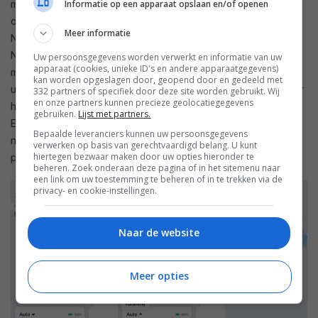
Informatie op een apparaat opslaan en/of openen
meteen het probleem: het is een drukke, weinig
overzichtelijke app die duidelijk niet primair voor de
Meer informatie
Nederlandse markt is ontwikkeld. De vertaling naar het
Nederlands is op zijn best inconsistent en op het slechtste
Uw persoonsgegevens worden verwerkt en informatie van uw
apparaat (cookies, unieke ID's en andere apparaatgegevens)
moment letterlijk onbegrijpelijk. Sommige termen lijken direct
kan worden opgeslagen door, geopend door en gedeeld met
uit het Chinees vertaald en zeggen de gemiddelde gebruiker
332 partners of specifiek door deze site worden gebruikt. Wij
en onze partners kunnen precieze geolocatiegegevens
helemaal niets. Pas na contact met een productmanager van
gebruiken.
Lijst met partners.
Ecovacs werden mij verschillende functies duidelijk – dat zou
Bepaalde leveranciers kunnen uw persoonsgegevens
niet nodig moeten zijn bij een consumentenproduct in deze
verwerken op basis van gerechtvaardigd belang. U kunt
hiertegen bezwaar maken door uw opties hieronder te
prijsklasse.
beheren. Zoek onderaan deze pagina of in het sitemenu naar
een link om uw toestemming te beheren of in te trekken via de
privacy- en cookie-instellingen.
Naar de website
Meer opties