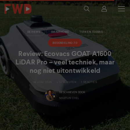
REVIEWS
SMARTHOME
TUIN EN TERRAS
BEOORDELING 7.0
Review: Ecovacs GOAT A1600
LiDAR Pro – veel techniek, maar
nog niet uitontwikkeld
04 JUNI 2026
+ 10 MINUTEN
1 REACTIES
GESCHREVEN DOOR
MARTIJN CHEL