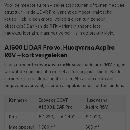
Voor de meeste tuinen – zeker stadstuinen of tuinen met veel
structuur – is de LiDAR Pro-variant de meest praktische
keuze. Heb je een grote, volledig open tuin zonder
obstakels? Dan kan de RTK-variant in theorie iets
nauwkeuriger zijn, maar het verschil is in de praktijk klein.
A1600 LiDAR Pro vs. Husqvarna Aspire
R6V – kort vergeleken
In onze
recente review van de Husqvarna Aspire R6V
zagen
we wat de concurrent rond hetzelfde prijspunt biedt. Beide
maaiers zijn draadloos, hebben een AI-camera en kosten
ongeveer evenveel, maar de aanpak is fundamenteel anders.
Kenmerk
Ecovacs GOAT
Husqvarna
A1600 LiDAR Pro
Aspire R6V
Prijs
€ 1.269,– – € 1.499,–
€ 1.099,–
Maaioppervl
1.600 m²
600 m²