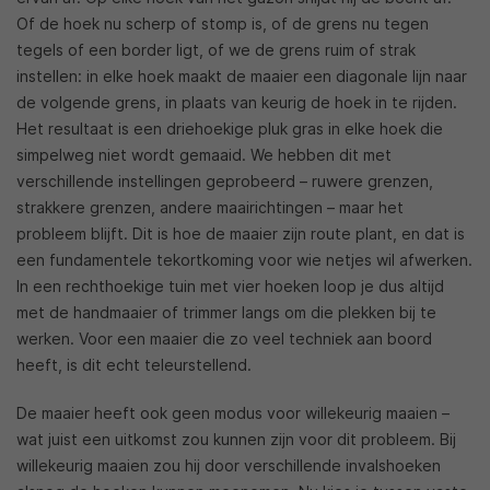
Of de hoek nu scherp of stomp is, of de grens nu tegen
tegels of een border ligt, of we de grens ruim of strak
instellen: in elke hoek maakt de maaier een diagonale lijn naar
de volgende grens, in plaats van keurig de hoek in te rijden.
Het resultaat is een driehoekige pluk gras in elke hoek die
simpelweg niet wordt gemaaid. We hebben dit met
verschillende instellingen geprobeerd – ruwere grenzen,
strakkere grenzen, andere maairichtingen – maar het
probleem blijft. Dit is hoe de maaier zijn route plant, en dat is
een fundamentele tekortkoming voor wie netjes wil afwerken.
In een rechthoekige tuin met vier hoeken loop je dus altijd
met de handmaaier of trimmer langs om die plekken bij te
werken. Voor een maaier die zo veel techniek aan boord
heeft, is dit echt teleurstellend.
De maaier heeft ook geen modus voor willekeurig maaien –
wat juist een uitkomst zou kunnen zijn voor dit probleem. Bij
willekeurig maaien zou hij door verschillende invalshoeken