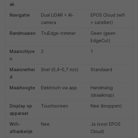
ak
Navigatie
Dual LiDAR + AI-
EPOS Cloud (wifi
camera
+ satelliet)
Randmaaien
TruEdge-trimmer
Geen (geen
EdgeCut)
Maaischijve
2
1
n
Maaisnelhei
Snel (0,4–0,7 m/s)
Standaard
d
Maaihoogte
Elektrisch via app
Handmatig
(draaiknop)
Display op
Touchscreen
Nee (knoppen)
apparaat
Wifi-
Nee
Ja (voor EPOS
afhankelijk
Cloud)