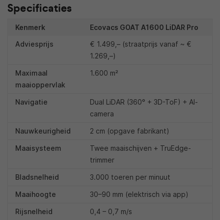
Specificaties
Kenmerk
Ecovacs GOAT A1600 LiDAR Pro
Adviesprijs
€ 1.499,– (straatprijs vanaf ~ €
1.269,–)
Maximaal
1.600 m²
maaioppervlak
Navigatie
Dual LiDAR (360° + 3D-ToF) + AI-
camera
Nauwkeurigheid
2 cm (opgave fabrikant)
Maaisysteem
Twee maaischijven + TruEdge-
trimmer
Bladsnelheid
3.000 toeren per minuut
Maaihoogte
30–90 mm (elektrisch via app)
Rijsnelheid
0,4 – 0,7 m/s