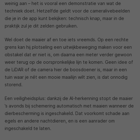
weinig aan – het is vooral een demonstratie van wat de
techniek doet. Hetzelfde geldt voor de cameralivebeelden
die je in de app kunt bekijken: technisch knap, maar in de
praktijk zul je dit zelden gebruiken.
Wel doet de maaier af en toe iets vreemds. Op een rechte
grens kan hij plotseling een uitwijkbeweging maken voor een
obstakel dat er niet is, om daarna een meter verder gewoon
weer terug op de oorspronkelijke lijn te komen. Geen idee of
de LiDAR of de camera hier de boosdoener is, maar in een
tuin waar je nét een mooie maailijn wilt zien, is dat onnodig
storend.
Een veiligheidsplus: dankzij de AI-herkenning stopt de maaier
’s avonds bij schemering automatisch met maaien wanneer de
dierbescherming is ingeschakeld. Dat voorkomt schade aan
egels en andere nachtdieren, en is een aanrader om
ingeschakeld te laten.