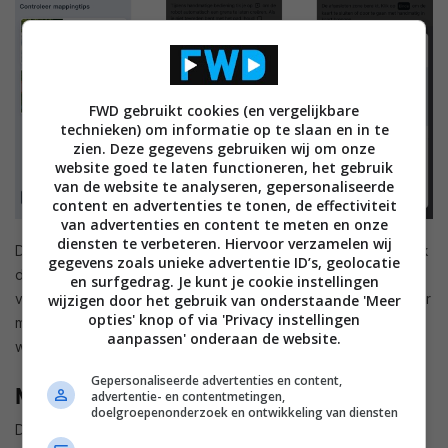
FWD gebruikt cookies (en vergelijkbare
technieken) om informatie op te slaan en in te
zien. Deze gegevens gebruiken wij om onze
website goed te laten functioneren, het gebruik
van de website te analyseren, gepersonaliseerde
content en advertenties te tonen, de effectiviteit
van advertenties en content te meten en onze
diensten te verbeteren. Hiervoor verzamelen wij
De installatie van het basisstation en de app-koppeling kan ik
gegevens zoals unieke advertentie ID’s, geolocatie
de gemiddelde gebruiker zonder problemen aanraden. Het
en surfgedrag. Je kunt je cookie instellingen
vastleggen en perfect afstellen van de grenzen vergt echter
wijzigen door het gebruik van onderstaande 'Meer
opties' knop of via 'Privacy instellingen
meer tijd dan je zou willen, vooral als je de trimmer optimaal
aanpassen' onderaan de website.
wilt benutten.
Gepersonaliseerde advertenties en content,
Mogelijkheden
advertentie- en contentmetingen,
doelgroepenonderzoek en ontwikkeling van diensten
De Ecovacs Home-app biedt veel functies, maar daar zit ook