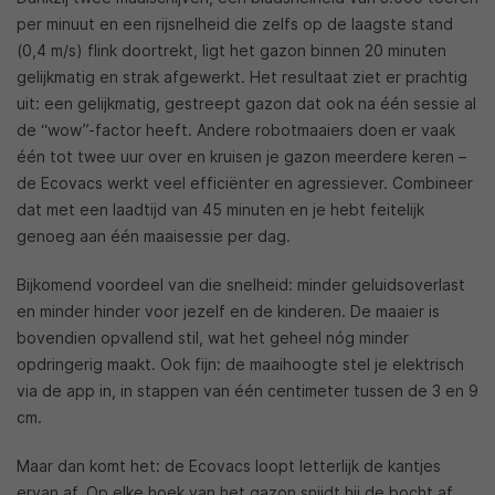
per minuut en een rijsnelheid die zelfs op de laagste stand
(0,4 m/s) flink doortrekt, ligt het gazon binnen 20 minuten
gelijkmatig en strak afgewerkt. Het resultaat ziet er prachtig
uit: een gelijkmatig, gestreept gazon dat ook na één sessie al
de “wow”-factor heeft. Andere robotmaaiers doen er vaak
één tot twee uur over en kruisen je gazon meerdere keren –
de Ecovacs werkt veel efficiënter en agressiever. Combineer
dat met een laadtijd van 45 minuten en je hebt feitelijk
genoeg aan één maaisessie per dag.
Bijkomend voordeel van die snelheid: minder geluidsoverlast
en minder hinder voor jezelf en de kinderen. De maaier is
bovendien opvallend stil, wat het geheel nóg minder
opdringerig maakt. Ook fijn: de maaihoogte stel je elektrisch
via de app in, in stappen van één centimeter tussen de 3 en 9
cm.
Maar dan komt het: de Ecovacs loopt letterlijk de kantjes
ervan af. Op elke hoek van het gazon snijdt hij de bocht af.