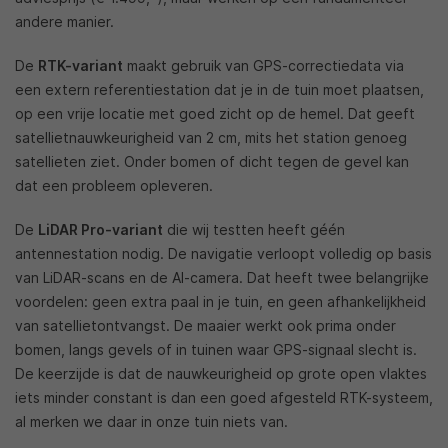
andere manier.
De
RTK-variant
maakt gebruik van GPS-correctiedata via
een extern referentiestation dat je in de tuin moet plaatsen,
op een vrije locatie met goed zicht op de hemel. Dat geeft
satellietnauwkeurigheid van 2 cm, mits het station genoeg
satellieten ziet. Onder bomen of dicht tegen de gevel kan
dat een probleem opleveren.
De
LiDAR Pro-variant
die wij testten heeft géén
antennestation nodig. De navigatie verloopt volledig op basis
van LiDAR-scans en de AI-camera. Dat heeft twee belangrijke
voordelen: geen extra paal in je tuin, en geen afhankelijkheid
van satellietontvangst. De maaier werkt ook prima onder
bomen, langs gevels of in tuinen waar GPS-signaal slecht is.
De keerzijde is dat de nauwkeurigheid op grote open vlaktes
iets minder constant is dan een goed afgesteld RTK-systeem,
al merken we daar in onze tuin niets van.