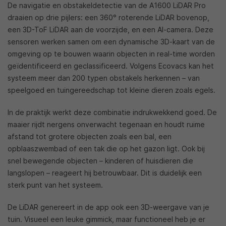
De navigatie en obstakeldetectie van de A1600 LiDAR Pro
draaien op drie pijlers: een 360° roterende LiDAR bovenop,
een 3D-ToF LiDAR aan de voorzijde, en een AI-camera. Deze
sensoren werken samen om een dynamische 3D-kaart van de
omgeving op te bouwen waarin objecten in real-time worden
geïdentificeerd en geclassificeerd. Volgens Ecovacs kan het
systeem meer dan 200 typen obstakels herkennen – van
speelgoed en tuingereedschap tot kleine dieren zoals egels.
In de praktijk werkt deze combinatie indrukwekkend goed. De
maaier rijdt nergens onverwacht tegenaan en houdt ruime
afstand tot grotere objecten zoals een bal, een
opblaaszwembad of een tak die op het gazon ligt. Ook bij
snel bewegende objecten – kinderen of huisdieren die
langslopen – reageert hij betrouwbaar. Dit is duidelijk een
sterk punt van het systeem.
De LiDAR genereert in de app ook een 3D-weergave van je
tuin. Visueel een leuke gimmick, maar functioneel heb je er