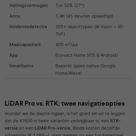
Hellingsvermogen
Tot 50% (27°)
Accu
5 Ah (45 minuten oplaadtijd)
Hindernisdetectie
200+ objecttypen (AI Vision + 3D-
ToF)
Maaicapaciteit
400 m²/uur
App
Ecovacs Home (iOS & Android)
Smarthome
Beperkt (geen native Google
Home/Alexa)
LiDAR Pro vs. RTK: twee navigatieopties
Voordat we de diepte ingaan, is het goed om uit te leggen
dat de A1600 in twee varianten verkrijgbaar is: een
RTK-
versie
en een
LiDAR Pro-versie
. Beide kosten dezelfde
adviesprijs (€ 1.499,–), maar werken op een fundamenteel