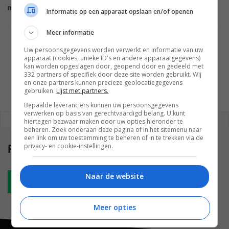
model.
Informatie op een apparaat opslaan en/of openen
Meer informatie
GESCHREVEN DOOR
Uw persoonsgegevens worden verwerkt en informatie van uw
WESLEY AKKERMAN
apparaat (cookies, unieke ID's en andere apparaatgegevens)
kan worden opgeslagen door, geopend door en gedeeld met
332 partners of specifiek door deze site worden gebruikt. Wij
en onze partners kunnen precieze geolocatiegegevens
gebruiken.
Lijst met partners.
Bepaalde leveranciers kunnen uw persoonsgegevens
verwerken op basis van gerechtvaardigd belang. U kunt
REAGEREN
REACTIES (0)
hiertegen bezwaar maken door uw opties hieronder te
beheren. Zoek onderaan deze pagina of in het sitemenu naar
een link om uw toestemming te beheren of in te trekken via de
Reacties
privacy- en cookie-instellingen.
(0)
Naar de website
Plaats reactie
Meer opties