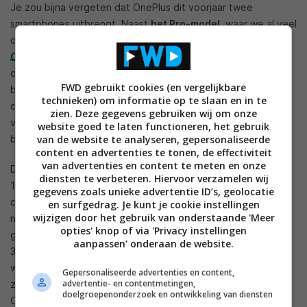
Je zou bijna vergeten dat OnePlus dit voorjaar twee
smartphones uitbrengt. Naast
het Pro-model
, waar we al veel
over hebben gehoord, komt er namelijk ook een reguliere
OnePlus 7
uit. Deze telefoon moet qua design gaan lijken op
de OnePlus 6T, inclusief de waterdruppelnotch aan de
FWD gebruikt cookies (en vergelijkbare
bovenkant, de in-display vingerafdrukscanner en de dubbele
technieken) om informatie op te slaan en in te
camera aan de achterkant. Onder de motorkap mag je wel
zien. Deze gegevens gebruiken wij om onze
veranderingen verwachten. Zo krijgt ook dit toestel de
website goed te laten functioneren, het gebruik
beschikking over de Qualcomm Snapdragon 855-processor.
van de website te analyseren, gepersonaliseerde
content en advertenties te tonen, de effectiviteit
van advertenties en content te meten en onze
Die wordt vergezeld door 6 tot 8 GB aan werkgeheugen en
diensten te verbeteren. Hiervoor verzamelen wij
128 tot 256 GB aan interne opslagruimte. De primaire
gegevens zoals unieke advertentie ID’s, geolocatie
cameralens aan de achterkant beschikt over 48-megapixel,
en surfgedrag. Je kunt je cookie instellingen
wijzigen door het gebruik van onderstaande 'Meer
net zoals het Pro-model. De tweede lens wordt mogelijk
opties' knop of via 'Privacy instellingen
gebruikt voor dieptedata. Daarnaast zal er een accu van
aanpassen' onderaan de website.
3.700 mAh aanwezig zijn. Op 14 mei organiseert OnePlus
wereldwijd persevenement waar beide toestellen officieel
Gepersonaliseerde advertenties en content,
advertentie- en contentmetingen,
zullen worden onthuld. De verwachting is dat de prijs van de
doelgroepenonderzoek en ontwikkeling van diensten
OnePlus 7 wel relatief laag blijft, in tegenstelling tot het Pro-