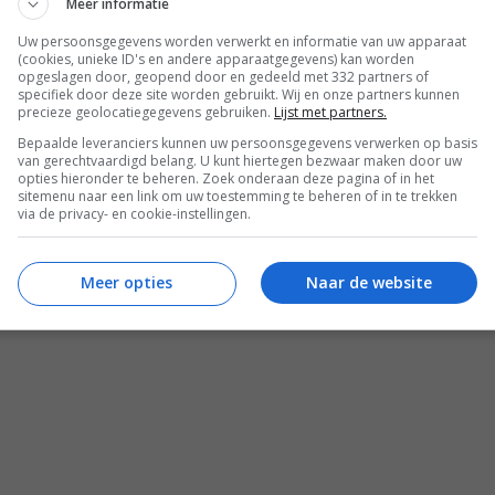
Meer informatie
Uw persoonsgegevens worden verwerkt en informatie van uw apparaat
(cookies, unieke ID's en andere apparaatgegevens) kan worden
opgeslagen door, geopend door en gedeeld met 332 partners of
specifiek door deze site worden gebruikt. Wij en onze partners kunnen
precieze geolocatiegegevens gebruiken.
Lijst met partners.
Bepaalde leveranciers kunnen uw persoonsgegevens verwerken op basis
van gerechtvaardigd belang. U kunt hiertegen bezwaar maken door uw
opties hieronder te beheren. Zoek onderaan deze pagina of in het
sitemenu naar een link om uw toestemming te beheren of in te trekken
via de privacy- en cookie-instellingen.
REACTIES (0)
Meer opties
Naar de website