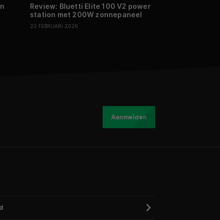
en
Review: Bluetti Elite 100 V2 power
Philips introdu
station met 200W zonnepaneel
op oled-modell
22 FEBRUARI 2026
07 JANUARI 2026
Aanmelden
d