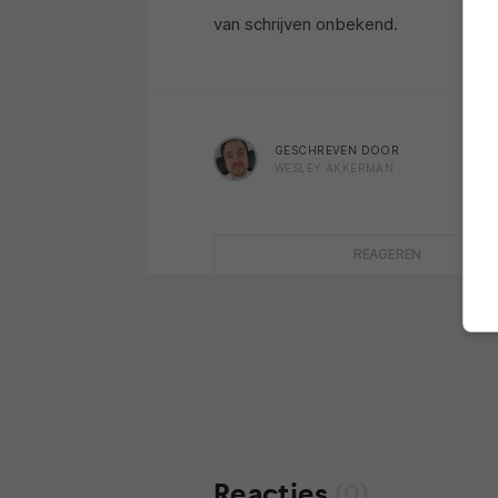
van schrijven onbekend.
GESCHREVEN DOOR
WESLEY AKKERMAN
REAGEREN
Reacties
(0)