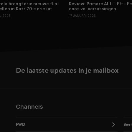
ola brengt drie nieuwe flip-
Review: Primare Allt-i-Ett – E
ellen in Razr 70-serie uit
doos vol verrassingen
IL 2026
17 JANUARI 2026
De laatste updates in je mailbox
Channels
FWD
Beel