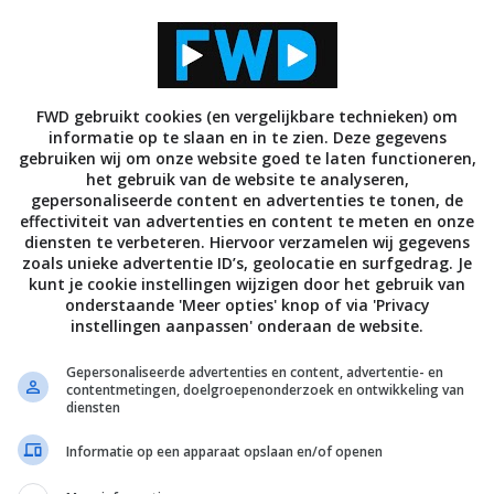
pere Surface-tablets
omenteel werkt aan een lijn goedkopere Surface-
FWD gebruikt cookies (en vergelijkbare technieken) om
informatie op te slaan en in te zien. Deze gegevens
 vierhonderd dollar, zodat die kunnen concurreren
gebruiken wij om onze website goed te laten functioneren,
 Deze tablets zouden geen kleinere of goedkopere
het gebruik van de website te analyseren,
len. In plaats daarvan zouden er nieuw ontworpen
gepersonaliseerde content en advertenties te tonen, de
effectiviteit van advertenties en content te meten en onze
, met schermen van 10-inch (in plaats van 12-inch op
diensten te verbeteren. Hiervoor verzamelen wij gegevens
eken ronder worden en zou er een usb-c-poort
zoals unieke advertentie ID’s, geolocatie en surfgedrag. Je
kunt je cookie instellingen wijzigen door het gebruik van
onderstaande 'Meer opties' knop of via 'Privacy
instellingen aanpassen' onderaan de website.
g procent lichter zijn dan de huidige Pro, maar ook
 accu. Onder de motorkap zouden chips van Intel
Gepersonaliseerde advertenties en content, advertentie- en
contentmetingen, doelgroepenonderzoek en ontwikkeling van
Windows 10 Pro worden én er zouden modellen
diensten
als bij de goedkopere iPads. De kickstand zou
Informatie op een apparaat opslaan en/of openen
Ook dat bord zou vernieuwd worden, maar dus los
 deze tablets op de markt uitbrengt, is op moment