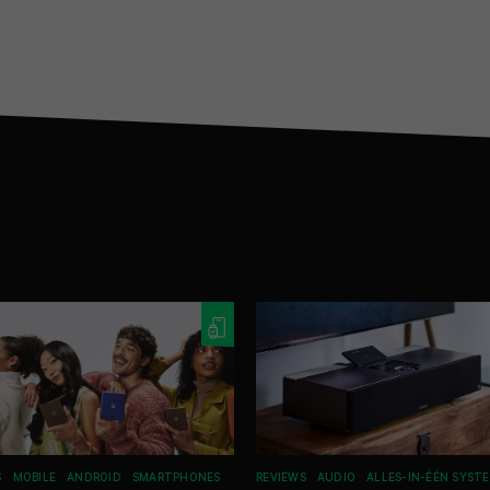
S
MOBILE
ANDROID
SMARTPHONES
REVIEWS
AUDIO
ALLES-IN-ÉÉN SYST