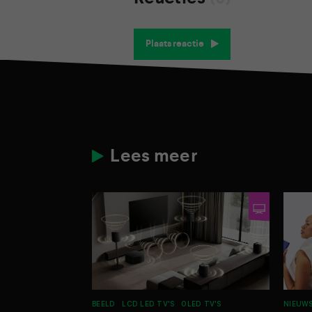
Plaats reactie
Lees meer
BEELD
LCD LED TV'S
OLED TV'S
NIEUW