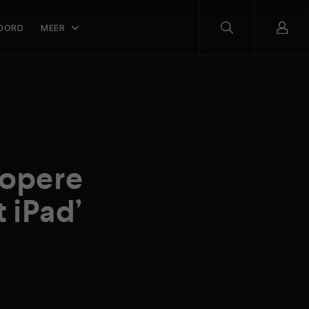
OORD
MEER
kopere
t iPad’