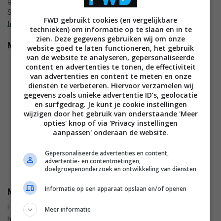
gewicht van 580 gram. Medion zelf ontkent het maar de
S9512 is eigenlijk, in alle opzichten herkenbaar, de
Lenovo
FWD gebruikt cookies (en vergelijkbare
IdeaTab S2109
maar dan met een ander branding.
technieken) om informatie op te slaan en in te
zien. Deze gegevens gebruiken wij om onze
Medion LifeTab S9512
website goed te laten functioneren, het gebruik
van de website te analyseren, gepersonaliseerde
content en advertenties te tonen, de effectiviteit
van advertenties en content te meten en onze
diensten te verbeteren. Hiervoor verzamelen wij
gegevens zoals unieke advertentie ID’s, geolocatie
en surfgedrag. Je kunt je cookie instellingen
wijzigen door het gebruik van onderstaande 'Meer
opties' knop of via 'Privacy instellingen
aanpassen' onderaan de website.
Gepersonaliseerde advertenties en content,
advertentie- en contentmetingen,
doelgroepenonderzoek en ontwikkeling van diensten
Informatie op een apparaat opslaan en/of openen
Medion LifeTab P9514
Het verschil met de inmiddels wat oudere
LifeTab P9514
zit
Meer informatie
hem in de hoeveelheid opslaggeheugen (32GB tegenover