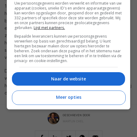
Uw persoonsgegevens worden verwerkt en informatie van uw
16GB), het ontbreken van de camera aan de achterzijde en
apparaat (cookies, unieke ID's en andere apparaatgegevens)
kan worden opgeslagen door, geopend door en gedeeld met
het ontbreken van de 3G module voor mobiel internet. Ook
332 partners of specifiek door deze site worden gebruikt. Wij
beschikte de eerdere variant over een 10 inch display met
en onze partners kunnen precieze geolocatiegegevens
gebruiken.
Lijst met partners.
een iets hogere resolutie van 1.280 bij 800 pixels maar
zonder de IPS techniek voor wijdere kijkhoeken en een
Bepaalde leveranciers kunnen uw persoonsgegevens
verwerken op basis van gerechtvaardigd belang. U kunt
hogere helderheid. De LifeTab P9514 is overigens nog
hiertegen bezwaar maken door uw opties hieronder te
steeds nog steeds te koop in de
online shop
van Medion
beheren. Zoek onderaan deze pagina of in het sitemenu naar
een link om uw toestemming te beheren of in te trekken via de
voor 399 euro.
privacy- en cookie-instellingen.
De voorraad van de Medion LifeTab S9512 tablets zal
wederom weer niet heel groot zijn dus mocht je interesse
Naar de website
hebben is het verstandig morgen even een kijkje te nemen bij
de Aldi.
Meer opties
GESCHREVEN DOOR
MARTIJN CHEL