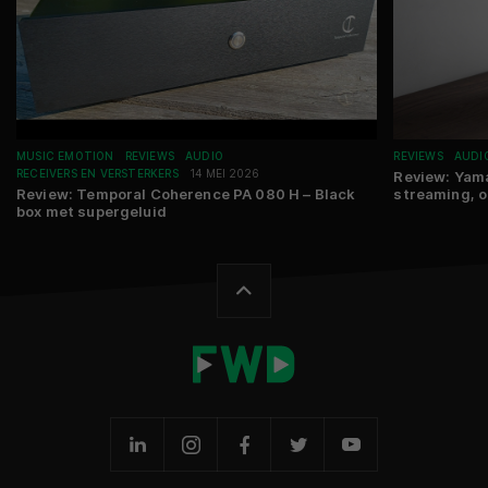
MUSIC EMOTION
REVIEWS
AUDIO
REVIEWS
AUDI
RECEIVERS EN VERSTERKERS
14 MEI 2026
Review: Yam
Review: Temporal Coherence PA 080 H – Black
streaming, o
box met supergeluid