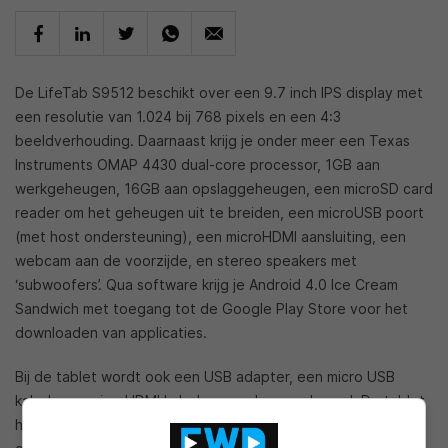
De LifeTab S9512 beschikt over een 9.7 inch IPS display met
een resolutie van 1.024 bij 768 pixels en een 4:3
beeldverhouding. Daarnaast krijg je onder meer een Texas
Instruments OMAP 4430 dual-core processor, 1GB aan
werkgeheugen, 16GB aan opslaggeheugen, een microSD card
reader om het geheugen uit te breiden, een microUSB poort
(met host ondersteuning), een microHDMI aansluiting, een
webcam aan de voorzijde, en stereo speakers met
‘subwoofers’. Qua software krijg je Android 4.0 Ice Cream
Sandwich met toegang tot de Google Play Store voor het
downloaden van applicaties.
Bij de tablet wordt ook een USB adapter, een micro USB
kabel, een microHDMI kabel en een hoes geleverd. De tablet
heeft een afmeting van 247 bij 185 bij 8,9 millimeter en een