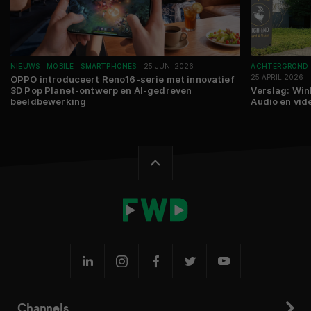
NIEUWS
MOBILE
SMARTPHONES
25 JUNI 2026
ACHTERGROND
25 APRIL 2026
OPPO introduceert Reno16-serie met innovatief
3D Pop Planet-ontwerp en AI-gedreven
Verslag: Win
beeldbewerking
Audio en vid
Channels