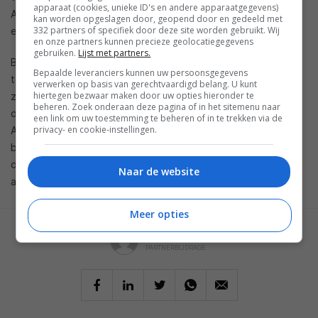
apparaat (cookies, unieke ID's en andere apparaatgegevens)
AI-functies, betere graphics en een hogere
kan worden opgeslagen door, geopend door en gedeeld met
332 partners of specifiek door deze site worden gebruikt. Wij
energiezuinigheid.
en onze partners kunnen precieze geolocatiegegevens
gebruiken.
Lijst met partners.
Bij de aanschaf van een nieuwe telefoon is het belangrijk om
Bepaalde leveranciers kunnen uw persoonsgegevens
te kijken naar welke eigenschappen voor jou echt van belang
verwerken op basis van gerechtvaardigd belang. U kunt
hiertegen bezwaar maken door uw opties hieronder te
zijn. Een functie waarmee je met je telefoon je Airpods
beheren. Zoek onderaan deze pagina of in het sitemenu naar
draadloos kan opladen is natuurlijk erg leuk. Maar als je geen
een link om uw toestemming te beheren of in te trekken via de
privacy- en cookie-instellingen.
Airpods hebt die dit ondersteunen en je ook niet van plan
bent deze aan te schaffen, is het wellicht ook voldoende om
de iPhone 17 te kopen. Maak voor jezelf de juiste
Naar de website
afwegingen en kies de telefoon die bij jou past.
Meer opties
GESCHREVEN DOOR
PARTNERBIJDRAGE