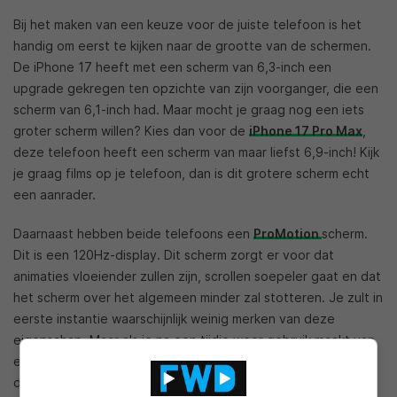
Bij het maken van een keuze voor de juiste telefoon is het
handig om eerst te kijken naar de grootte van de schermen.
De iPhone 17 heeft met een scherm van 6,3-inch een
upgrade gekregen ten opzichte van zijn voorganger, die een
scherm van 6,1-inch had. Maar mocht je graag nog een iets
groter scherm willen? Kies dan voor de
iPhone 17 Pro Max
,
deze telefoon heeft een scherm van maar liefst 6,9-inch! Kijk
je graag films op je telefoon, dan is dit grotere scherm echt
een aanrader.
Daarnaast hebben beide telefoons een
ProMotion
scherm.
Dit is een 120Hz-display. Dit scherm zorgt er voor dat
animaties vloeiender zullen zijn, scrollen soepeler gaat en dat
het scherm over het algemeen minder zal stotteren. Je zult in
eerste instantie waarschijnlijk weinig merken van deze
eigenschap. Maar als je na een tijdje weer gebruik maakt van
een telefoon zonder ProMotion scherm, zul je merken dat
deze eigenschap toch echt de moeite waard is.