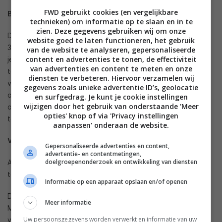
FWD gebruikt cookies (en vergelijkbare
Batterij iPhone 17 Pro max
technieken) om informatie op te slaan en in te
zien. Deze gegevens gebruiken wij om onze
De iPhone 17 Pro Max heeft een batterij waarmee je tot wel
website goed te laten functioneren, het gebruik
37 uur ongestoord video’s kan afspelen. Dit zorgt ervoor dat
van de website te analyseren, gepersonaliseerde
content en advertenties te tonen, de effectiviteit
je je
powerbank
wel achterwegen kan laten. Mocht je
van advertenties en content te meten en onze
telefoon toch leeg raken? Geen paniek. Als je een adapter
diensten te verbeteren. Hiervoor verzamelen wij
van 40W of meer gebruikt in combinatie met een USB-C
gegevens zoals unieke advertentie ID’s, geolocatie
oplaadkabel, dan is je telefoon binnen 20 minuten 50%
en surfgedrag. Je kunt je cookie instellingen
wijzigen door het gebruik van onderstaande 'Meer
opgeladen! Hierdoor kom je nooit meer met een lege
opties' knop of via 'Privacy instellingen
telefoon te zitten en ben je altijd bereikbaar.
aanpassen' onderaan de website.
Vernieuwde chips
Gepersonaliseerde advertenties en content,
advertentie- en contentmetingen,
doelgroepenonderzoek en ontwikkeling van diensten
Alsof deze upgrades nog niet genoeg zijn, hebben beide
telefoons ook vernieuwde chips.
Informatie op een apparaat opslaan en/of openen
De iPhone 17 heeft de nieuwe A19-chip en de iPhone 17 Pro
Meer informatie
Max heeft zelfs de nieuwe A19 Pro-chip. Deze chips zorgen
Uw persoonsgegevens worden verwerkt en informatie van uw
voor nog krachtigere prestaties. Dit zorgt voor verbeterde