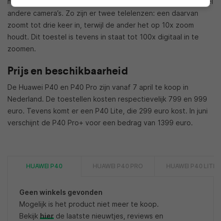
model is bijna identiek aan het P40 Pro-model, maar heeft wel
andere camera’s. Zo zijn er twee telelenzen: een daarvan
zoomt tot drie keer in, terwijl de ander het op 10x zoom
houdt. Dit toestel is tevens in staat tot 100x digitaal in te
zoomen.
Prijs en beschikbaarheid
De Huawei P40 en P40 Pro zijn vanaf 7 april te koop in
Nederland. De toestellen kosten respectievelijk 799 en 999
euro. Tevens komt er een P40 Lite, die 299 euro kost. In juni
verschijnt de P40 Pro+ voor een bedrag van 1399 euro.
HUAWEI P40
HUAWEI P40 PRO
HUAWEI P40 LITE
Geen winkels gevonden
Mogelijk is het product niet meer te koop.
Bekijk
hier
de laatste nieuwtjes, reviews en