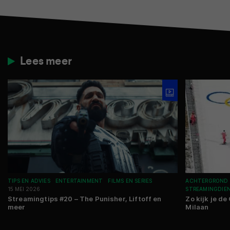
Lees meer
TIPS EN ADVIES
ENTERTAINMENT
FILMS EN SERIES
ACHTERGROND
15 MEI 2026
STREAMINGDIE
Streamingtips #20 – The Punisher, Liftoff en
Zo kijk je d
meer
Milaan