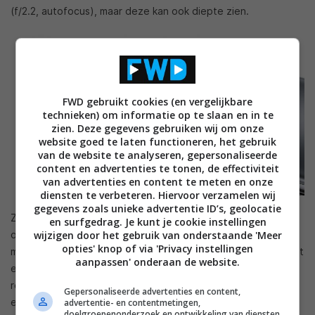
(f/2.2, autofocus), maar deze kan ook diepte zien.
FWD gebruikt cookies (en vergelijkbare
technieken) om informatie op te slaan en in te
zien. Deze gegevens gebruiken wij om onze
website goed te laten functioneren, het gebruik
van de website te analyseren, gepersonaliseerde
content en advertenties te tonen, de effectiviteit
van advertenties en content te meten en onze
diensten te verbeteren. Hiervoor verzamelen wij
gegevens zoals unieke advertentie ID’s, geolocatie
Zowel de Huawei P40 als P40 Pro beschikt over een groot
en surfgedrag. Je kunt je cookie instellingen
oled-scherm. Die van de P40 is 6,1 inch groot en heeft een
wijzigen door het gebruik van onderstaande 'Meer
opties' knop of via 'Privacy instellingen
maximale resolutie van 2340 bij 1080 pixels. De P40 Pro heeft
aanpassen' onderaan de website.
er eentje van 6,58 inch, die beschikt over een maximale
resolutie van 2640 bij 1200 pixels. Verder heeft dit scherm
Gepersonaliseerde advertenties en content,
een verversingssnelheid van 90 Hz. Beide apparaten draaien
advertentie- en contentmetingen,
doelgroepenonderzoek en ontwikkeling van diensten