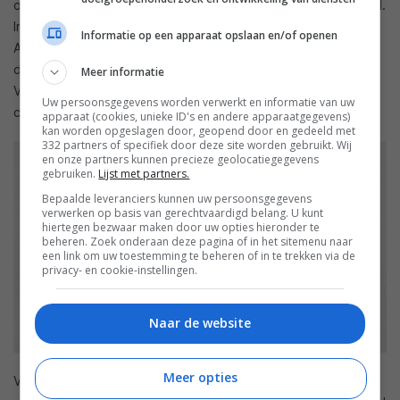
op
Android 10
, met daaroverheen de softwareschil EMUI 10.1.
In beide gevallen gaat het helaas niet om een geldige
Informatie op een apparaat opslaan en/of openen
Android-licentie, waardoor Google Play en allerlei andere
diensten en apps dus niet aanwezig zijn op de toestellen.
Meer informatie
Verder heeft de P40 een ip53- en de P40 Pro een ip68-
Uw persoonsgegevens worden verwerkt en informatie van uw
certificaat gekregen.
apparaat (cookies, unieke ID's en andere apparaatgegevens)
kan worden opgeslagen door, geopend door en gedeeld met
332 partners of specifiek door deze site worden gebruikt. Wij
en onze partners kunnen precieze geolocatiegegevens
gebruiken.
Lijst met partners.
Bepaalde leveranciers kunnen uw persoonsgegevens
verwerken op basis van gerechtvaardigd belang. U kunt
hiertegen bezwaar maken door uw opties hieronder te
beheren. Zoek onderaan deze pagina of in het sitemenu naar
een link om uw toestemming te beheren of in te trekken via de
privacy- en cookie-instellingen.
Naar de website
Meer opties
Verder kondigt Huawei nog de Huawei P40 Pro+ aan. Dit