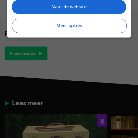
Naar de website
REAGEREN
REACTIES (0)
Meer opties
Reacties
(0)
Plaats reactie
Lees meer