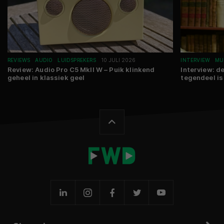
REVIEWS
AUDIO
LUIDSPREKERS
10 JULI 2026
INTERVIEW
MU
Review: Audio Pro C5 MkII W – Puik klinkend
Interview: d
geheel in klassiek geel
tegendeel i