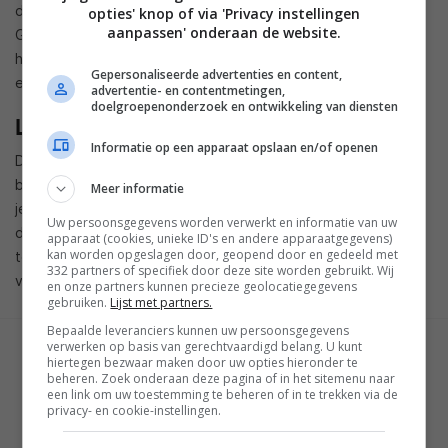
dunner gemaakt en bestaat uit een aluminium behuizing met
opties' knop of via 'Privacy instellingen
aanpassen' onderaan de website.
Gorilla Glass 5. Het touchpad is groter, het scharnier tussen
het scherm en toetsenbord is verbeterd en er is een nieuwe
Gepersonaliseerde advertenties en content,
edge-to-edge MagLev-toetsenbord.
advertentie- en contentmetingen,
doelgroepenonderzoek en ontwikkeling van diensten
Laptop en tablet
Informatie op een apparaat opslaan en/of openen
De nieuwe XPS 13 2-in-1 is een zogenaamde convertible. Dit
betekent dat je het scherm helemaal kunt omklappen. Zo kun
Meer informatie
je deze convertible gebruiken als laptop, maar ook als tablet
Uw persoonsgegevens worden verwerkt en informatie van uw
door middel van het touchscreen. Ook presentatie- of
apparaat (cookies, unieke ID's en andere apparaatgegevens)
kan worden opgeslagen door, geopend door en gedeeld met
tentmodus zijn uiteraard mogelijk. De Dell XPS 13 2-in-1 is
332 partners of specifiek door deze site worden gebruikt. Wij
vanaf juli verkrijgbaar voor een prijs vanaf 999,99 dollar.
en onze partners kunnen precieze geolocatiegegevens
gebruiken.
Lijst met partners.
Bepaalde leveranciers kunnen uw persoonsgegevens
verwerken op basis van gerechtvaardigd belang. U kunt
GESCHREVEN DOOR
hiertegen bezwaar maken door uw opties hieronder te
TOM DIJKEMA
beheren. Zoek onderaan deze pagina of in het sitemenu naar
een link om uw toestemming te beheren of in te trekken via de
privacy- en cookie-instellingen.