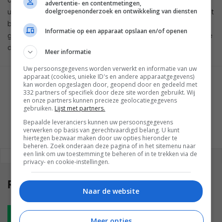
advertentie- en contentmetingen,
doelgroepenonderzoek en ontwikkeling van diensten
uitschakelen, maar dat doet het bedrijf nu al. Verder moet het
bedrijf uit Cupertino meer tips geven over de manier waarop
Informatie op een apparaat opslaan en/of openen
gebruikers hun apparaten ‘gezond’ kunnen houden en hoe ze
die ‘gezondheid’ verder zouden kunnen optimaliseren.
Meer informatie
Uw persoonsgegevens worden verwerkt en informatie van uw
apparaat (cookies, unieke ID's en andere apparaatgegevens)
kan worden opgeslagen door, geopend door en gedeeld met
GESCHREVEN DOOR
332 partners of specifiek door deze site worden gebruikt. Wij
WESLEY AKKERMAN
en onze partners kunnen precieze geolocatiegegevens
gebruiken.
Lijst met partners.
Bepaalde leveranciers kunnen uw persoonsgegevens
verwerken op basis van gerechtvaardigd belang. U kunt
hiertegen bezwaar maken door uw opties hieronder te
beheren. Zoek onderaan deze pagina of in het sitemenu naar
een link om uw toestemming te beheren of in te trekken via de
REAGEREN
REACTIES (0)
privacy- en cookie-instellingen.
Reacties
(0)
Naar de website
Plaats reactie
Meer opties