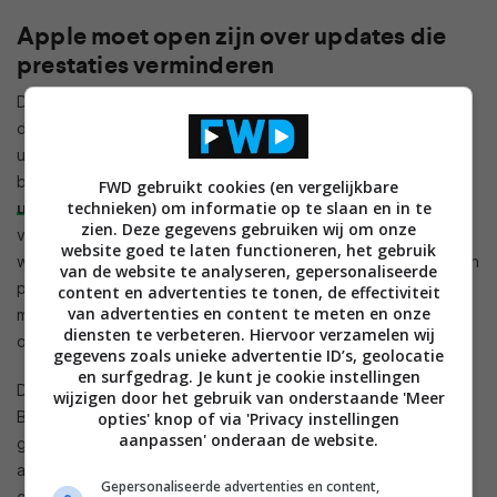
Apple moet open zijn over updates die
prestaties verminderen
De Britse Competition and Markets Authority heeft besloten
dat Apple voortaan gebruikers in moet lichten over iOS-
updates die de prestaties van het apparaat kunnen
beïnvloeden. In 2017 bracht het Amerikaanse bedrijf
een
FWD gebruikt cookies (en vergelijkbare
technieken) om informatie op te slaan en in te
update uit
die de prestaties van iOS-apparaten
zien. Deze gegevens gebruiken wij om onze
verminderden. Het ging met name om oudere iPhones,
website goed te laten functioneren, het gebruik
waardoor het idee leefde dat de fabrikant zodoende mensen
van de website te analyseren, gepersonaliseerde
probeerde te laten overstappen op nieuwe modellen. Straks
content en advertenties te tonen, de effectiviteit
van advertenties en content te meten en onze
moet daar geen verwarring meer over kunnen of mogen
diensten te verbeteren. Hiervoor verzamelen wij
ontstaan.
gegevens zoals unieke advertentie ID’s, geolocatie
en surfgedrag. Je kunt je cookie instellingen
Daarnaast is in
de statement
op de officiële website van de
wijzigen door het gebruik van onderstaande 'Meer
Britse overheidwebsite te lezen dat Apple voortaan ook
opties' knop of via 'Privacy instellingen
aanpassen' onderaan de website.
gemakkelijk leesbare informatie over de gezondheid van de
accu moet meegeven. Ook moet er meer informatie komen
Gepersonaliseerde advertenties en content,
over onverwachte momenten waarop de toestellen zichzelf