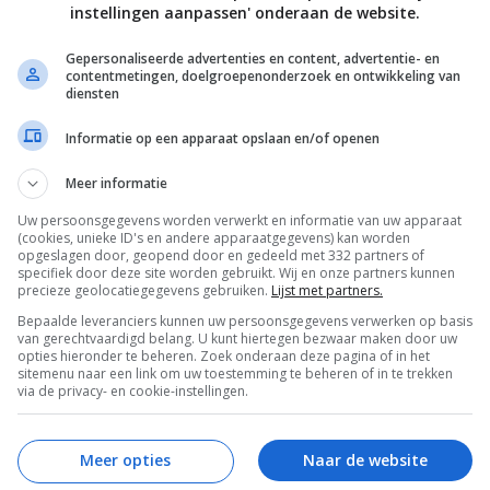
instellingen aanpassen' onderaan de website.
 en installeren
Gepersonaliseerde advertenties en content, advertentie- en
tanden van Android N op de website gezet, welke je
contentmetingen, doelgroepenonderzoek en ontwikkeling van
diensten
 tablet kunt plaatsen. Als je jezelf aanmeldt voor het
aarbij Over-The-Air-updates tot de officiële release,
Informatie op een apparaat opslaan en/of openen
de laatste verbeteringen en fixes.
Meer informatie
oid N?
Uw persoonsgegevens worden verwerkt en informatie van uw apparaat
(cookies, unieke ID's en andere apparaatgegevens) kan worden
opgeslagen door, geopend door en gedeeld met 332 partners of
 Android en beschikt over diverse nieuwigheden en
specifiek door deze site worden gebruikt. Wij en onze partners kunnen
 een nieuwe split-screenmodus waarmee je apps naast
precieze geolocatiegegevens gebruiken.
Lijst met partners.
s er de mogelijkheid om direct vanuit het
Bepaalde leveranciers kunnen uw persoonsgegevens verwerken op basis
van gerechtvaardigd belang. U kunt hiertegen bezwaar maken door uw
tificatie. Een overzicht van alle verbeteringen en
opties hieronder te beheren. Zoek onderaan deze pagina of in het
sitemenu naar een link om uw toestemming te beheren of in te trekken
N artikel
.
via de privacy- en cookie-instellingen.
Meer opties
Naar de website