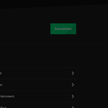
Aanmelden
d
io
rtainment
 End