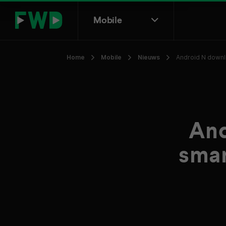
Mobile
Home
Mobile
Nieuws
Android N downlo
And
smar