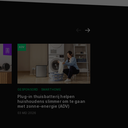
ADV
GESPONSORD
SMARTHOME
NIEUWS
SMARTHO
Plug-in thuisbatterij helpen
Anker Innovati
huishoudens slimmer om te gaan
nieuwe productl
met zonne-energie (ADV)
toepassingen
03 MEI 2026
22 MEI 2026