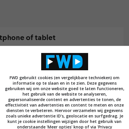
tphone of tablet
van Android N uitgebracht, wat betekent dat
an testen en hun apps hiervoor kunnen gaan
an een smartphone of tablet kun je er ook al mee aan
et mogelijke bugs of functies die niet helemaal
FWD gebruikt cookies (en vergelijkbare technieken) om
informatie op te slaan en in te zien. Deze gegevens
gebruiken wij om onze website goed te laten functioneren,
lleren op je smartphone of tablet moet je echter aan
het gebruik van de website te analyseren,
gepersonaliseerde content en advertenties te tonen, de
 je toestel moet een Nexus 5x, Nexus 6, Nexus 6P,
effectiviteit van advertenties en content te meten en onze
C zijn. Op dit moment worden alleen deze apparaten
diensten te verbeteren. Hiervoor verzamelen wij gegevens
zoals unieke advertentie ID’s, geolocatie en surfgedrag. Je
 een Samsung- of Asus-tablet hebben dan is het
kunt je cookie instellingen wijzigen door het gebruik van
onderstaande 'Meer opties' knop of via 'Privacy