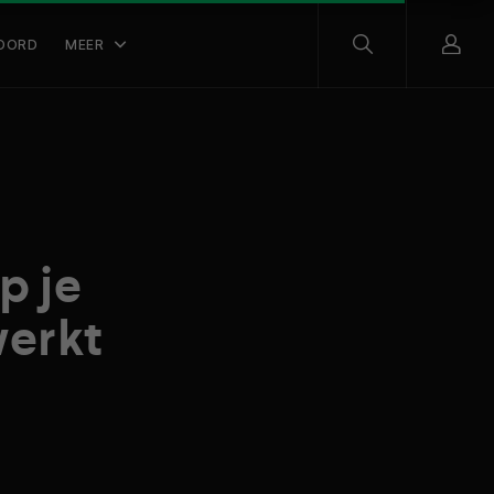
OORD
MEER
p je
werkt