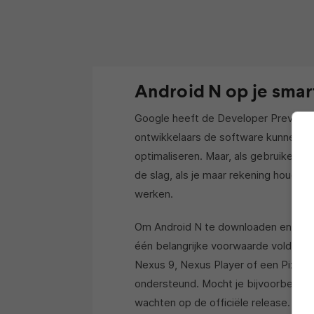
Android N op je smar
Google heeft de Developer Preview 
ontwikkelaars de software kunnen ga
optimaliseren. Maar, als gebruiker v
de slag, als je maar rekening houdt m
werken.
Om Android N te downloaden en insta
één belangrijke voorwaarde voldoen;
Nexus 9, Nexus Player of een Pixel 
ondersteund. Mocht je bijvoorbeeld
wachten op de officiële release.