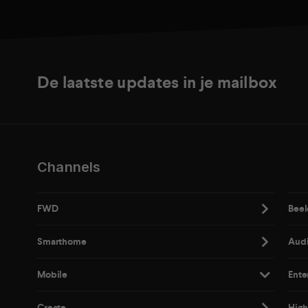
De laatste updates in je mailbox
Channels
FWD
Beel
Smarthome
Aud
Mobile
Ente
Create
High