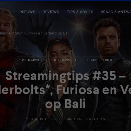
NIEUWS
REVIEWS
TIPS & ADVIES
VRAAG & ANTW
hunderbolts*, Furiosa en Verliefd op Bali
TIPS EN ADVIES
ENTERTAINMENT
FILMS EN SERIES
Streamingtips #35 –
rbolts*, Furiosa en V
op Bali
29 AUGUSTUS 2025
3 MINUTEN
0 REACTIES