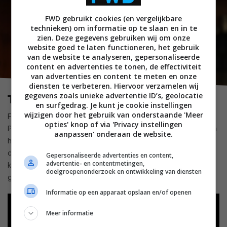
FWD gebruikt cookies (en vergelijkbare
technieken) om informatie op te slaan en in te
zien. Deze gegevens gebruiken wij om onze
website goed te laten functioneren, het gebruik
van de website te analyseren, gepersonaliseerde
content en advertenties te tonen, de effectiviteit
van advertenties en content te meten en onze
diensten te verbeteren. Hiervoor verzamelen wij
gegevens zoals unieke advertentie ID’s, geolocatie
The Punisher: One Last Kill (Disney+)
en surfgedrag. Je kunt je cookie instellingen
wijzigen door het gebruik van onderstaande 'Meer
Frank Castle is een ex-soldaat en staat bekend als The
opties' knop of via 'Privacy instellingen
Punisher: zijn gezin is gewelddadig om het leven gebracht en
aanpassen' onderaan de website.
het enige wat hij wil is gerechtigheid voor alles wat krom is in
de wereld. Maar steeds net als hij het rustiger aan wil doen,
Gepersonaliseerde advertenties en content,
advertentie- en contentmetingen,
komt er weer iets op zijn pad om voor te vechten. Met een
doelgroepenonderzoek en ontwikkeling van diensten
goede hoofdrol van Jon Bernthal.
Informatie op een apparaat opslaan en/of openen
Meer informatie