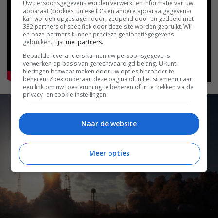
Uw persoonsgegevens worden verwerkt en informatie van uw
apparaat (cookies, unieke ID's en andere apparaatgegevens)
kan worden opgeslagen door, geopend door en gedeeld met
332 partners of specifiek door deze site worden gebruikt. Wij
en onze partners kunnen precieze geolocatiegegevens
gebruiken.
Lijst met partners.
Bepaalde leveranciers kunnen uw persoonsgegevens
verwerken op basis van gerechtvaardigd belang. U kunt
hiertegen bezwaar maken door uw opties hieronder te
beheren. Zoek onderaan deze pagina of in het sitemenu naar
een link om uw toestemming te beheren of in te trekken via de
privacy- en cookie-instellingen.
Naar de website
Meer opties