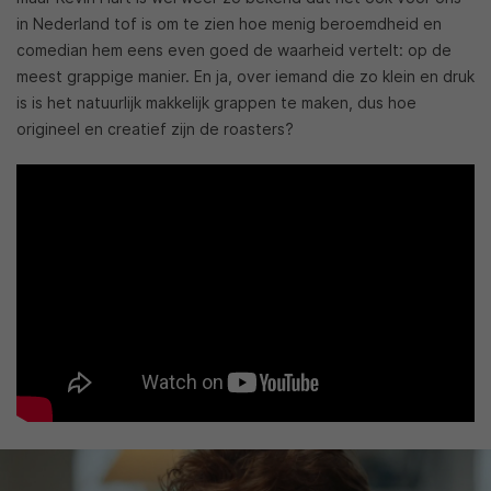
in Nederland tof is om te zien hoe menig beroemdheid en
comedian hem eens even goed de waarheid vertelt: op de
meest grappige manier. En ja, over iemand die zo klein en druk
is is het natuurlijk makkelijk grappen te maken, dus hoe
origineel en creatief zijn de roasters?