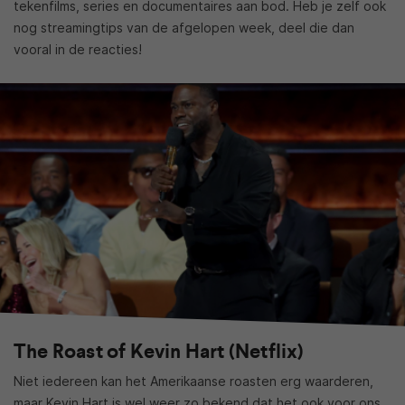
tekenfilms, series en documentaires aan bod. Heb je zelf ook
nog streamingtips van de afgelopen week, deel die dan
vooral in de reacties!
The Roast of Kevin Hart (Netflix)
Niet iedereen kan het Amerikaanse roasten erg waarderen,
maar Kevin Hart is wel weer zo bekend dat het ook voor ons