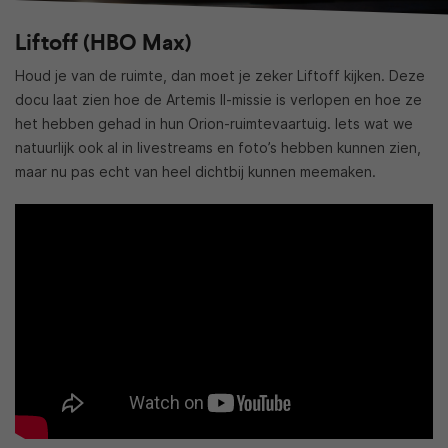
Liftoff (HBO Max)
Houd je van de ruimte, dan moet je zeker Liftoff kijken. Deze
docu laat zien hoe de Artemis II-missie is verlopen en hoe ze
het hebben gehad in hun Orion-ruimtevaartuig. Iets wat we
natuurlijk ook al in livestreams en foto’s hebben kunnen zien,
maar nu pas echt van heel dichtbij kunnen meemaken.