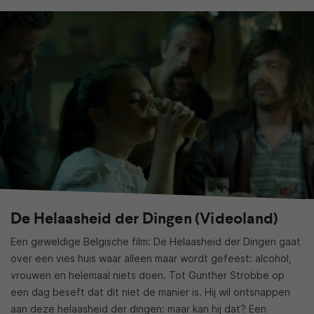
De Helaasheid der Dingen (Videoland)
Een geweldige Belgische film: De Helaasheid der Dingen gaat
over een vies huis waar alleen maar wordt gefeest: alcohol,
vrouwen en helemaal niets doen. Tot Gunther Strobbe op
een dag beseft dat dit niet de manier is. Hij wil ontsnappen
aan deze helaasheid der dingen: maar kan hij dat? Een