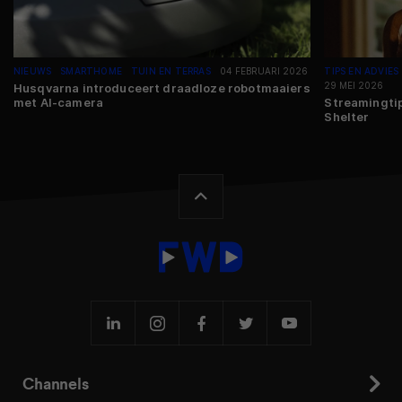
NIEUWS
SMARTHOME
TUIN EN TERRAS
04 FEBRUARI 2026
TIPS EN ADVIES
29 MEI 2026
Husqvarna introduceert draadloze robotmaaiers
met AI-camera
Streamingtip
Shelter
Channels