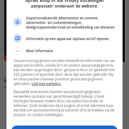
opties' knop of via 'Privacy instellingen
aanpassen' onderaan de website.
Gepersonaliseerde advertenties en content,
advertentie- en contentmetingen,
doelgroepenonderzoek en ontwikkeling van diensten
Informatie op een apparaat opslaan en/of openen
Meer informatie
Uw persoonsgegevens worden verwerkt en informatie van uw
apparaat (cookies, unieke ID's en andere apparaatgegevens)
kan worden opgeslagen door, geopend door en gedeeld met
(vanaf 35:25 uur is het gedeelte over Gears 5)
332 partners of specifiek door deze site worden gebruikt. Wij
en onze partners kunnen precieze geolocatiegegevens
Hier lees je wat de beste games van dit moment zijn.
Het
gebruiken.
Lijst met partners.
volgende overzicht verschijnt deze maand.
Bepaalde leveranciers kunnen uw persoonsgegevens
verwerken op basis van gerechtvaardigd belang. U kunt
hiertegen bezwaar maken door uw opties hieronder te
beheren. Zoek onderaan deze pagina of in het sitemenu naar
een link om uw toestemming te beheren of in te trekken via de
MICROSOFT XBOX
privacy- en cookie-instellingen.
ONE X