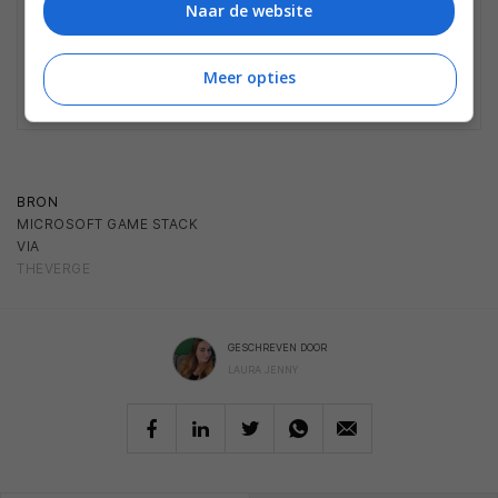
Naar de website
Geen winkels gevonden
Mogelijk is het product niet meer te koop.
Bekijk
hier
de laatste nieuwtjes, reviews en
Meer opties
achtergronden.
BRON
MICROSOFT GAME STACK
VIA
THEVERGE
GESCHREVEN DOOR
LAURA JENNY