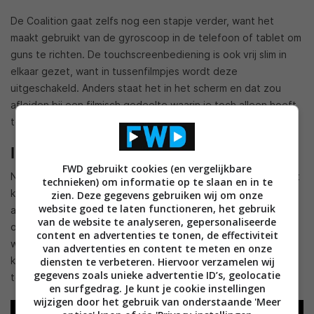
De Coalition gaat zelfs nog een stapje verder, want het
maakt gebruikt van de gyroscoop in de telefoon of tablet om
guns te richten. De touchscreenbediening is ook vrij slim in
elkaar gezet, want in tussenfilmpjes wordt deze
uitgeschakeld. Anders staat het in het scherm en dat zou
afleiden bij een filmisch gedeelte waarin je toch alleen hoeft
te kijken.
Inspiratie voor studio’s
FWD gebruikt cookies (en vergelijkbare
Nu is het spel van de Coalition, Gears 5, al uit sinds 2019. Het
technieken) om informatie op te slaan en in te
kost de ontwikkelaars dus veel werk om de nieuwe besturing
zien. Deze gegevens gebruiken wij om onze
website goed te laten functioneren, het gebruik
alsnog toe te voegen. Microsoft hoopt andere
van de website te analyseren, gepersonaliseerde
ontwikkelteams te inspireren hier meteen over na te denken
content en advertenties te tonen, de effectiviteit
wanneer een game nog in ontwikkeling is of moet gaan. Zo
van advertenties en content te meten en onze
kunnen gamers via clouddienst
xCloud
games op hun
diensten te verbeteren. Hiervoor verzamelen wij
gegevens zoals unieke advertentie ID’s, geolocatie
telefoon spelen als ze bijvoorbeeld onderweg zijn.
en surfgedrag. Je kunt je cookie instellingen
wijzigen door het gebruik van onderstaande 'Meer