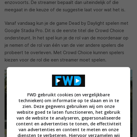
enzovoorts. De streamer bepaalt dan uiteindelijk of die
meegaat in die keuze of de suggestie laat voor wat het is.
Vanaf vandaag kun je de game Dead by Daylight spelen met
Google Stadia Pro. Dit is de eerste titel die Crowd Choice
ondersteunt. In het spel kun je de rol van de moordenaar op
je nemen of de rol van één van de vier andere spelers die
probeert te overleven. Met Crowd Choice kunnen spelers
kiezen voor de rol die een streamer moet spelen.
FWD gebruikt cookies (en vergelijkbare
technieken) om informatie op te slaan en in te
zien. Deze gegevens gebruiken wij om onze
website goed te laten functioneren, het gebruik
van de website te analyseren, gepersonaliseerde
content en advertenties te tonen, de effectiviteit
van advertenties en content te meten en onze
diensten te verbeteren. Hiervoor verzamelen wij