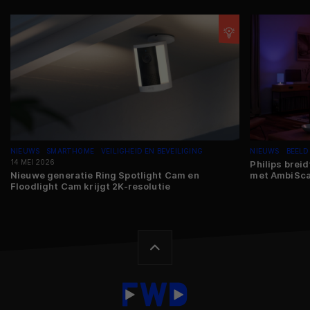
NIEUWS
SMARTHOME
VEILIGHEID EN BEVEILIGING
NIEUWS
BEELD
14 MEI 2026
Philips breid
Nieuwe generatie Ring Spotlight Cam en
met AmbiSc
Floodlight Cam krijgt 2K-resolutie