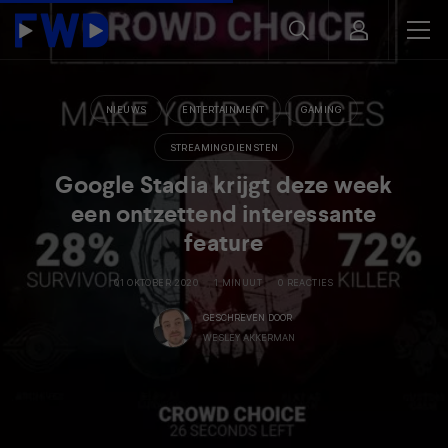
NIEUWS
ENTERTAINMENT
GAMING
STREAMINGDIENSTEN
Google Stadia krijgt deze week
een ontzettend interessante
feature
01 OKTOBER 2020
1 MINUUT
0 REACTIES
GESCHREVEN DOOR
WESLEY AKKERMAN