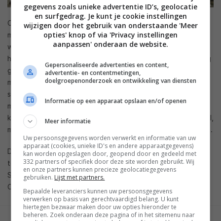
gegevens zoals unieke advertentie ID’s, geolocatie
en surfgedrag. Je kunt je cookie instellingen
Op 6 oktober verschijnt de game Baldur’s Gate 3 en dat is
wijzigen door het gebruik van onderstaande 'Meer
opties' knop of via 'Privacy instellingen
meteen de tweede game die de functie ondersteunt. Daar
aanpassen' onderaan de website.
waar Dead by Daylight een asymmetrische survival
horrorgame is, is Baldur’s Gate 3 een ouderwetse role playing
Gepersonaliseerde advertenties en content,
game met een hoop dialoogopties. Je kunt dit spel alleen of
advertentie- en contentmetingen,
doelgroepenonderzoek en ontwikkeling van diensten
met een groepje vrienden spelen. Met Crowd Choice kunnen
spelers invloed uitoefenen op de keuzes die een streamer
Informatie op een apparaat opslaan en/of openen
maakt, in één van de vele dialogen van de game. Zo kunnen
kijkers dus invloed uitoefenen op het verloop van het verhaal,
Meer informatie
maar ook met wie het digitale personage een relatie aangaat.
Uw persoonsgegevens worden verwerkt en informatie van uw
apparaat (cookies, unieke ID's en andere apparaatgegevens)
Dead by Daylight is overigens niet de enige game die vanaf
kan worden opgeslagen door, geopend door en gedeeld met
332 partners of specifiek door deze site worden gebruikt. Wij
te claimen is met Stadia Pro. Ook de spellen Human: Fall Flat,
en onze partners kunnen precieze geolocatiegegevens
Superhot: Mind Control Delete, Lara Croft: Temple of Osiris,
gebruiken.
Lijst met partners.
Celeste en Jotun krijg je nu bij dat abonnement.
Bepaalde leveranciers kunnen uw persoonsgegevens
verwerken op basis van gerechtvaardigd belang. U kunt
hiertegen bezwaar maken door uw opties hieronder te
beheren. Zoek onderaan deze pagina of in het sitemenu naar