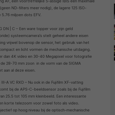
g AF, een voortreffelijke 5-assige IBIS een maximale
 (geen ND-filters meer nodig), de lagere 125 ISO-
 5.76 miljoen dots EFV.
DN | C – Een ware topper voor zijn geld
ybride) systeemcamera’s stelt geheel andere eisen
ing vrijwel bovenop de sensor, het gebruik van het
 compact en licht vormen de mechanische uitdaging.
er dan 4K video en 30-40 Megapixel voor fotografie
n de 28-70 mm zoon
in de vorm van de SIGMA
 aan al deze eisen.
II-A VC RXD – Nu ook in de Fujifilm XF-vatting
mt bij de APS-C-beeldsensor zoals bij de Fujifilm
van 25.5 tot 105 mm kleinbeeld. Een interessante
en korte telezoom voor zowel foto als video.
jectief op hoog niveau bij de optisch-mechanische