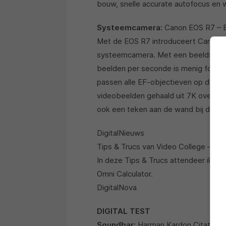
bouw, snelle accurate autofocus en
Systeemcamera:
Canon EOS R7 – Ee
Met de EOS R7 introduceert Canon e
systeemcamera. Met een beeldstabili
beelden per seconde is menig fotog
passen alle EF-objectieven op de bod
videobeelden gehaald uit 7K overs
ook een teken aan de wand bij de te
DigitalNieuws
Tips & Trucs van Video College – Sl
In deze Tips & Trucs attendeer ik de
Omni Calculator.
DigitalNova
DIGITAL TEST
Soundbar:
Harman Kardon Citation 