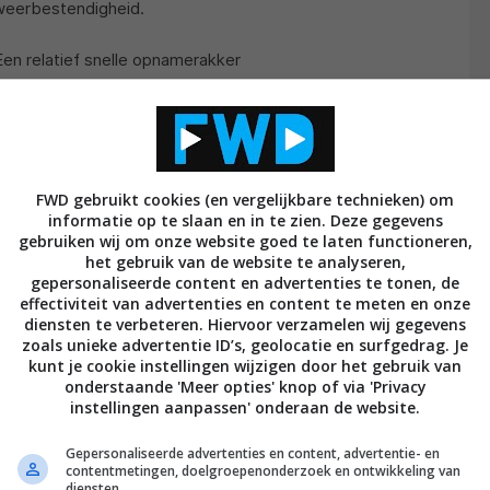
 weerbestendigheid.
n relatief snelle opnamerakker
en indrukwekkend snelle 32,5 Megapixel APS-C
satie tot 7 stops, een uitstekende AutoFocus en 30
raaf in de wolken. Met de meegeleverde adapter
y. En de videofilmer krijgt vloeiende volledig 4K
FWD gebruikt cookies (en vergelijkbare technieken) om
ampled opnamen. Is deze hybride systeemcamera nu
informatie op te slaan en in te zien. Deze gegevens
loorgang van de spiegelreflex?
gebruiken wij om onze website goed te laten functioneren,
het gebruik van de website te analyseren,
gepersonaliseerde content en advertenties te tonen, de
effectiviteit van advertenties en content te meten en onze
imme rekentools voor video- en Fotoliefhebbers
diensten te verbeteren. Hiervoor verzamelen wij gegevens
zoals unieke advertentie ID’s, geolocatie en surfgedrag. Je
 lezers op een zeer bijzondere website te weten:
kunt je cookie instellingen wijzigen door het gebruik van
onderstaande 'Meer opties' knop of via 'Privacy
instellingen aanpassen' onderaan de website.
Gepersonaliseerde advertenties en content, advertentie- en
contentmetingen, doelgroepenonderzoek en ontwikkeling van
Multibeam 1100 – Citation-topmodel met Atmos
diensten