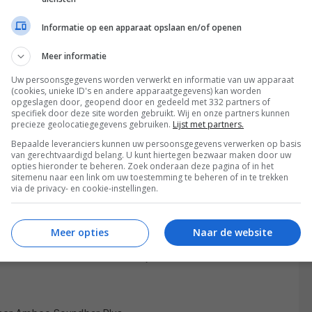
s design is de Citation-familie van Harman Kardon al
Informatie op een apparaat opslaan en/of openen
voor Sonos. Met de Citation 1100 is er nu eindelijk een
Meer informatie
inste OLED-tvEen 42 inch OLED-tv, daar hebben
Uw persoonsgegevens worden verwerkt en informatie van uw apparaat
(cookies, unieke ID's en andere apparaatgegevens) kan worden
e niet genoeg plaats heeft of gewoon niet houdt van
opgeslagen door, geopend door en gedeeld met 332 partners of
n OLED-kwaliteit genieten. De OLED42C24LA is
specifiek door deze site worden gebruikt. Wij en onze partners kunnen
precieze geolocatiegegevens gebruiken.
Lijst met partners.
die je op de grotere modellen vindt.
Bepaalde leveranciers kunnen uw persoonsgegevens verwerken op basis
van gerechtvaardigd belang. U kunt hiertegen bezwaar maken door uw
rweldigend aanbod
opties hieronder te beheren. Zoek onderaan deze pagina of in het
sitemenu naar een link om uw toestemming te beheren of in te trekken
ke IBC in de RAI te Amsterdam. Een vraag die rijst is
via de privacy- en cookie-instellingen.
in beurshallen nog wel zin hebben in het on-line-
le productpresentaties en videoconferencing op
Meer opties
Naar de website
ewoon: ja. Het elkaar fysiek ontmoeten en informatie
ooral al het nieuws daadwerkelijk kunnen zien en