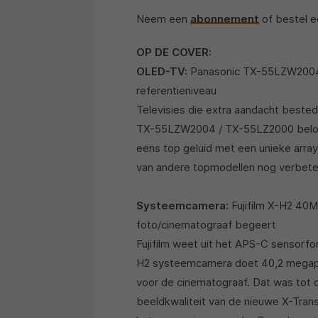
Neem een
abonnement
of bestel 
OP DE COVER:
OLED-TV:
Panasonic TX-55LZW2004 
referentieniveau
Televisies die extra aandacht bested
TX-55LZW2004 / TX-55LZ2000 beloof
eens top geluid met een unieke arra
van andere topmodellen nog verbet
Systeemcamera:
Fujifilm X-H2 40M
foto/cinematograaf begeert
Fujifilm weet uit het APS-C sensorfo
H2 systeemcamera doet 40,2 megapi
voor de cinematograaf. Dat was tot 
beeldkwaliteit van de nieuwe X-Tra