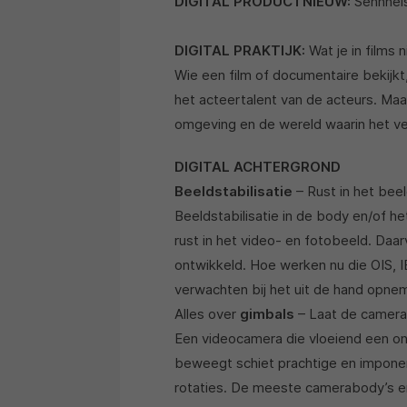
DIGITAL PRODUCTNIEUW:
Sennhei
DIGITAL PRAKTIJK:
Wat je in films
Wie een film of documentaire bekijk
het acteertalent van de acteurs. Maar
omgeving en de wereld waarin het ver
DIGITAL ACHTERGROND
Beeldstabilisatie
– Rust in het beel
Beeldstabilisatie in de body en/of he
rust in het video- en fotobeeld. Daar
ontwikkeld. Hoe werken nu die OIS, I
verwachten bij het uit de hand opne
Alles over
gimbals
– Laat de camera
Een videocamera die vloeiend een on
beweegt schiet prachtige en imponer
rotaties. De meeste camerabody’s en