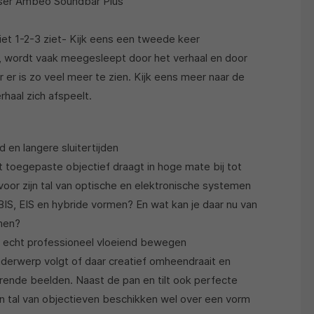
ser Ambeo Soundbar Plus
 niet 1-2-3 ziet- Kijk eens een tweede keer
t, wordt vaak meegesleept door het verhaal en door
 er is zo veel meer te zien. Kijk eens meer naar de
haal zich afspeelt.
d en langere sluitertijden
t toegepaste objectief draagt in hoge mate bij tot
voor zijn tal van optische en elektronische systemen
BIS, EIS en hybride vormen? En wat kan je daar nu van
men?
 echt professioneel vloeiend bewegen
derwerp volgt of daar creatief omheendraait en
ende beelden. Naast de pan en tilt ook perfecte
 tal van objectieven beschikken wel over een vorm