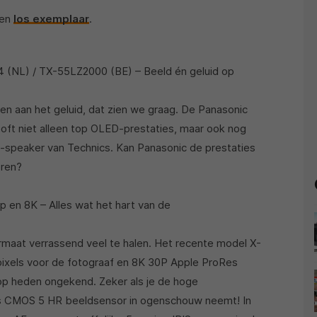
een
los exemplaar
.
(NL) / TX-55LZ2000 (BE) – Beeld én geluid op
en aan het geluid, dat zien we graag. De Panasonic
t niet alleen top OLED-prestaties, maar ook nog
y-speaker van Technics. Kan Panasonic de prestaties
eren?
p en 8K – Alles wat het hart van de
rmaat verrassend veel te halen. Het recente model X-
xels voor de fotograaf en 8K 30P Apple ProRes
op heden ongekend. Zeker als je de hoge
ns CMOS 5 HR beeldsensor in ogenschouw neemt! In