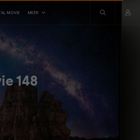
TAL MOVIE
MEER
ie 148