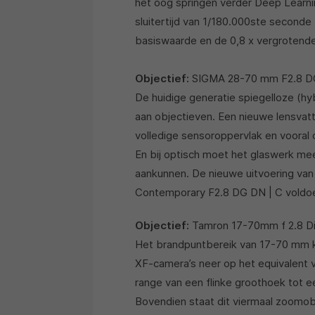
het oog springen verder Deep Learnin
sluitertijd van 1/180.000ste seconde
basiswaarde en de 0,8 x vergrotende
Objectief:
SIGMA 28-70 mm F2.8 DG 
De huidige generatie spiegelloze (h
aan objectieven. Een nieuwe lensvatt
volledige sensoroppervlak en vooral
En bij optisch moet het glaswerk me
aankunnen. De nieuwe uitvoering va
Contemporary F2.8 DG DN | C voldoet
Objectief:
Tamron 17-70mm f 2.8 Di I
Het brandpuntbereik van 17-70 mm ko
XF-camera’s neer op het equivalent 
range van een flinke groothoek tot e
Bovendien staat dit viermaal zoomob