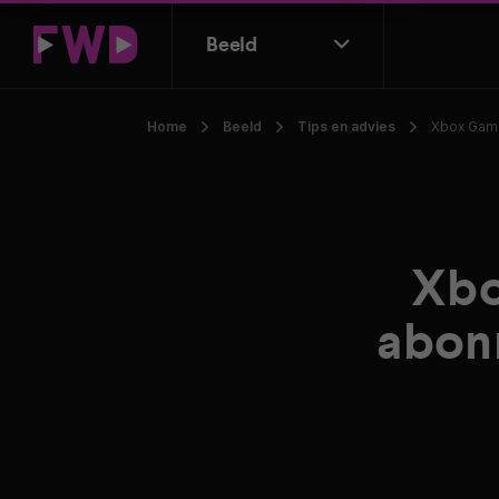
Beeld
Home
Beeld
Tips en advies
Xbox Game
Xbo
abonn