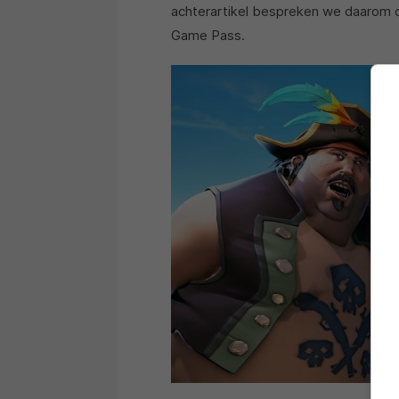
achterartikel bespreken we daarom
Game Pass.