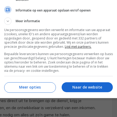
 voor weinig geld
Informatie op een apparaat opslaan en/of openen
ijk: middels Xbox Game Pass krijg je toegang tot
Meer informatie
iets meer. Je hoeft ze natuurlijk niet allemaal
elen, dus kun je ze stuk voor stuk uitspelen en aan de
Uw persoonsgegevens worden verwerkt en informatie van uw apparaat
(cookies, unieke ID's en andere apparaatgegevens) kan worden
je weinig schijfruimte hebt). In de catalogus staan
opgeslagen door, geopend door en gedeeld met 332 partners of
 Xbox 360 en de Xbox One, waardoor je voorlopig
specifiek door deze site worden gebruikt. Wij en onze partners kunnen
precieze geolocatiegegevens gebruiken.
Lijst met partners.
endien worden er enkele maand nieuwe games
Bepaalde leveranciers kunnen uw persoonsgegevens verwerken op basis
van gerechtvaardigd belang. U kunt hiertegen bezwaar maken door uw
opties hieronder te beheren. Zoek onderaan deze pagina of in het
sitemenu naar een link om uw toestemming te beheren of in te trekken
eplayerspellen
via de privacy- en cookie-instellingen.
voordeel. En het is meer een voordeel dat wellicht
at zien. Singleplayergames maken kost een hoop geld
Meer opties
Naar de website
tiplayertitels, free-to-play spellen en
games als
s direct uit te brengen op de dienst, krijg je
en, en de ontwikkelaar is verzekerd van een inkomen.
nodig om alles uit zo’n game te halen.