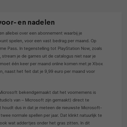
voor- en nadelen
en allebei over een abonnement waarbij je
kunt spelen, voor een vast bedrag per maand. Op
 Pass. In tegenstelling tot PlayStation Now, zoals
stream je de games uit de catalogus niet naar je
 Je moet één keer per maand online komen met je Xbox
, naast het feit dat je 9,99 euro per maand voor
t Microsoft bekendgemaakt dat het voornemens is
studio’s van – Microsoft zijn gemaakt) direct te
 houdt dus in dat je meteen de nieuwste Microsoft-
twee normale spellen per jaar. Dat klinkt natuurlijk te
ok wat addertjes onder het gras zitten. In dit