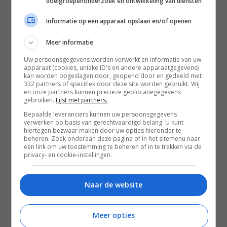
doelgroepenonderzoek en ontwikkeling van diensten
En nu is in de winkel minder dvd die oude troep maar is
Informatie op een apparaat opslaan en/of openen
niet meer in de schappen zetten media markt het is
gewoon gedaan met die oude troep op dvd dumpen
Meer informatie
die zooi weg ermee in de winkel. Wie koopt er nu nog
Uw persoonsgegevens worden verwerkt en informatie van uw
dvd.
apparaat (cookies, unieke ID's en andere apparaatgegevens)
kan worden opgeslagen door, geopend door en gedeeld met
332 partners of specifiek door deze site worden gebruikt. Wij
en onze partners kunnen precieze geolocatiegegevens
Reageren
gebruiken.
Lijst met partners.
Bepaalde leveranciers kunnen uw persoonsgegevens
verwerken op basis van gerechtvaardigd belang. U kunt
hiertegen bezwaar maken door uw opties hieronder te
JÜRGEN WAHLEN
beheren. Zoek onderaan deze pagina of in het sitemenu naar
29 SEPTEMBER 2017 OM 00:19
een link om uw toestemming te beheren of in te trekken via de
privacy- en cookie-instellingen.
De massa blijft nog altijd dvd’s kopen. Ik begrijp het ook
niet dat voor enkel euro’s meer men de blu-ray versie
kan kopen dat veel beter beeld en geluid geeft.
Naar de website
Hoogstwaarschijnlijk zit de hoge prijs ervoor tussen,
algemeen zijn de blu-ray’s in vergelijking met andere
Meer opties
landen een pak duurder….