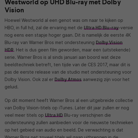
Westworld op UHD Blu-ray met Dolby
Vision
Hoewel Westworld al een genot was om naar te kijken op
HBO, in full hd, zal de ervaring met de
Ultra HD Blu-ray
-versie
nog eens een stapje hoger gaan. Dit is namelijk de eerste 4K
Blu-ray van Warner Bros met ondersteuning
Dolby Vision
HDR
. Het is dus geen film geworden, maar een (uitstekende)
serie. Warner Bros is al sinds januari aan boord wat deze
beeldtechniek betreft, ten tijde van de CES 2017, maar dit is
pas de eerste release van de studio met ondersteuning voor
Dolby Vision. Ook zal er
Dolby Atmos
aanwezig zijn voor het
geluid.
Op dit moment heeft Warner Bros al een uitgebreide collectie
van Dolby Vision-titels op iTunes. Later dit jaar zullen er nog
veel meer titels op
Ultra HD
Blu-ray verschijnen die
ondersteuning zullen aanbieden voor de nieuwste technieken
op het gebied van audio en beeld. De verwachting is dat
Warner Bros net zoveel titels wil gaan uitbrengen in de