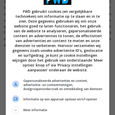
(bediening middels spraak en bewegingen) en Smart
Evolution. Middels de nieuwe Multi View feature is het
FWD gebruikt cookies (en vergelijkbare
mogelijk twee verschillende programma’s (een film en een
technieken) om informatie op te slaan en in te
voetbalwedstrijd bijvoorbeeld) op de TV te kijken. Het is
zien. Deze gegevens gebruiken wij om onze
website goed te laten functioneren, het gebruik
geen split-screen want allebei de uitzendingen worden
van de website te analyseren, gepersonaliseerde
fullscreen weergegeven. Hiervoor moet je wel een 3D bril
content en advertenties te tonen, de effectiviteit
opzetten. De ene persoon ziet dat uitzending 1 en de
van advertenties en content te meten en onze
andere persoon uitzending 2.
diensten te verbeteren. Hiervoor verzamelen wij
gegevens zoals unieke advertentie ID’s, geolocatie
en surfgedrag. Je kunt je cookie instellingen
wijzigen door het gebruik van onderstaande 'Meer
opties' knop of via 'Privacy instellingen
aanpassen' onderaan de website.
Gepersonaliseerde advertenties en content,
advertentie- en contentmetingen,
doelgroepenonderzoek en ontwikkeling van diensten
Informatie op een apparaat opslaan en/of openen
Meer informatie