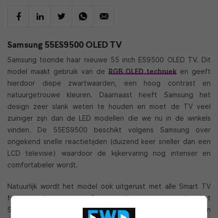
Samsung 55ES9500 OLED TV
Samsung toonde haar nieuwe 55 inch ES9500 OLED TV. Dit
model maakt gebruik van de
RGB OLED techniek
en geeft
hierdoor diepe zwartwaarden, een hoog contrast en
natuurgetrouwe kleuren. Daarnaast heeft Samsung het
design zeer slank weten te houden en moet de TV veel
zuiniger zijn dan de LED modellen die we nu in de winkels
vinden. De 55ES9500 beschikt volgens Samsung over
ongekend snelle reactietijden (duizend keer sneller dan een
LCD televisie) waardoor de kijkervaring nog intenser en
comfortabeler wordt.
Natuurlijk wordt het model ook uitgerust met alle Smart TV
functies die we van Samsung kennen, waaronder het
Samsung Hub platform, Samsung Apps, Smart Interaction